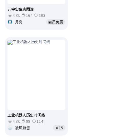
元宇宙生态图谱
4.3k
164
103
月亮
会员免费
工业机器人历史时间线
4.3k
98
114
凌风慕雪
￥15