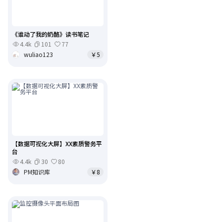
《谁动了我的奶酪》读书笔记
4.4k
101
77
wuliao123
￥5
【数据可视化大屏】XX素质警务平
台
4.4k
30
80
PM知识库
￥8