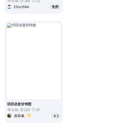
4.5k
260
12
EDucrhkA
免费
项目进度甘特图
4.5k
185
47
奇异果
￥3