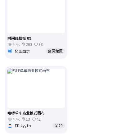
时间线模板 09
4.4k
203
93
亿图图示
会员免费
哈啰单车商业模式画布
4.4k
13
42
EDtkyy1b
￥20