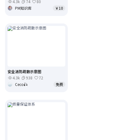
4.3k
74
80
PM知识库
￥10
安全消防疏散示意图
4.3k
938
72
Ceco🎣
免费