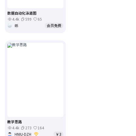
数据自动化泳道图
4.4k
599
65
砾
会员免费
教学思路
4.4k
273
164
HNIU-DZH
￥3