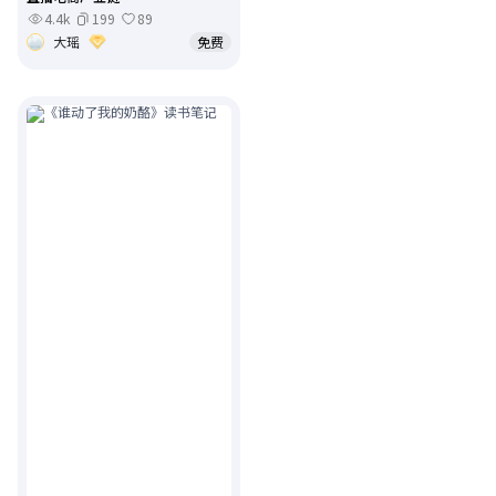
4.4k
199
89
大瑶
免费