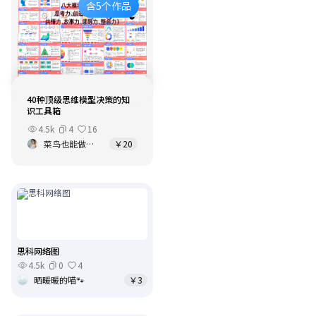
含5个作品
40种顶级思维模型决策的知
识工具箱
4.5k
4
16
菜鸟也能做出不可思议的事
￥20
思科网络图
4.5k
0
4
晒暖暖的喵🐾
￥3