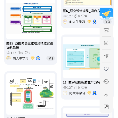
图6_研究设计流程_混合方法框架
127
0
0
向大牛学习
￥3
图15_双园内嵌三维联动精准实践
导航系统
127
0
0
向大牛学习
￥3
11_数字赋能新质生产力特征解构
127
0
0
向大牛学习
￥3