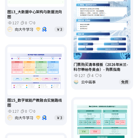
图13_大数据中心架构与数据流向
图
127
0
0
向大牛学习
￥3
门票购买清单模板（2026年米兰-
科尔蒂纳冬奥会）- 购票指南
127
4
0
云中画事
免费
图15_数字赋能产教融合实施路线
图
127
0
0
向大牛学习
￥3