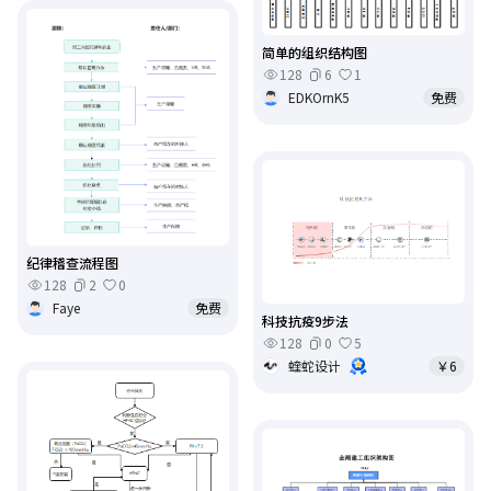
简单的组织结构图
128
6
1
EDKOrnK5
免费
纪律稽查流程图
128
2
0
Faye
免费
科技抗疫9步法
128
0
5
蝰蛇设计
￥6