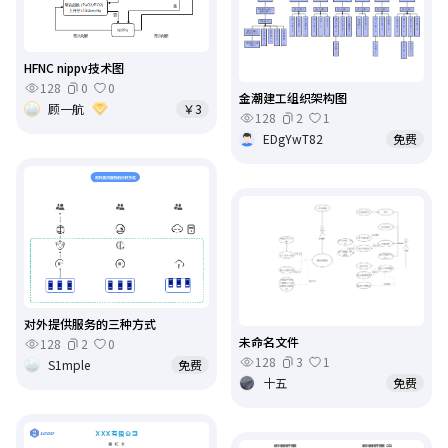
HFNC nippv技术图
128
0
0
金潮建工组织架构图
顾一航
￥3
128
2
1
EDgYwT82
免费
对外提供服务的三种方式
未命名文件
128
2
0
128
3
1
S1mple
免费
十五
免费