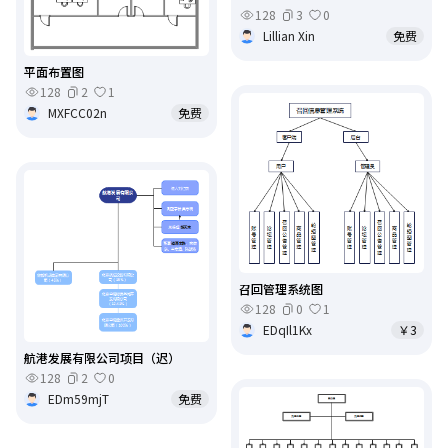
128
3
0
Lillian Xin
免费
平面布置图
128
2
1
MXFCC02n
免费
召回管理系统图
128
0
1
EDqIl1Kx
￥3
航港发展有限公司项目（迟）
128
2
0
EDm59mjT
免费