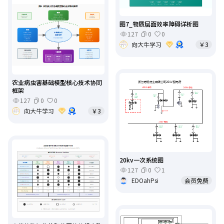
图7_物质层面效率障碍详析图
127
0
0
向大牛学习
￥3
农业病虫害基础模型核心技术协同
框架
127
0
0
向大牛学习
￥3
20kv一次系统图
127
0
1
EDOahPsi
会员免费