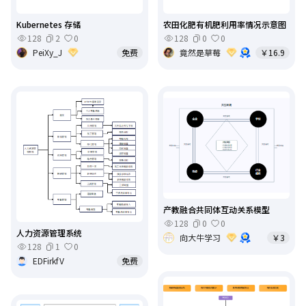
Kubernetes 存储
农田化肥有机肥利用率情况示意图
128
2
0
128
0
0
PeiXy_J
免费
竟然是草莓
￥16.9
产教融合共同体互动关系模型
128
0
0
人力资源管理系统
向大牛学习
￥3
128
1
0
EDFirkfV
免费