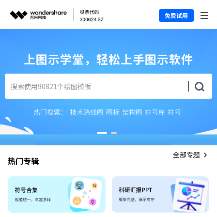
免费试用
上图示学堂，轻松上手图示软件
热门搜索：
技术路线图
图标
架构图
符号库
符号
全部专题
热门专辑