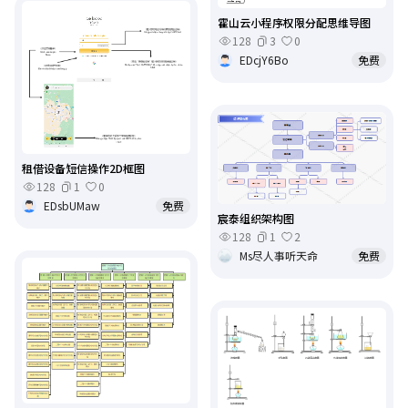
霍山云小程序权限分配思维导图
128
3
0
EDcjY6Bo
免费
租借设备短信操作2D框图
128
1
0
EDsbUMaw
免费
宸泰组织架构图
128
1
2
Ms尽人事听天命
免费