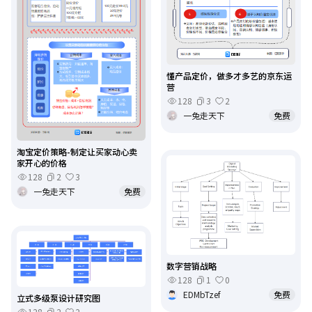
懂产品定价，做多才多艺的京东运
营
128
3
2
一兔走天下
免费
淘宝定价策略-制定让买家动心卖
家开心的价格
128
2
3
一兔走天下
免费
数字营销战略
128
1
0
EDMbTzef
免费
立式多级泵设计研究图
128
2
2