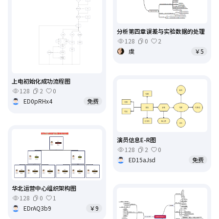
分析第四章误差与实验数据的处理
128
0
2
虞
￥5
上电初始化成功流程图
128
2
0
ED0pRHx4
免费
演员信息E-R图
128
2
0
ED15aJsd
免费
华北运营中心组织架构图
128
0
1
EDrAQ3b9
￥9