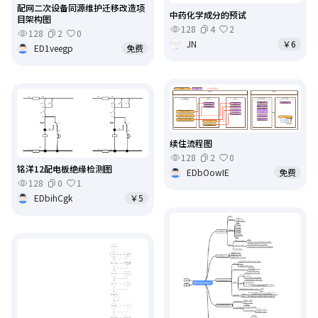
配网二次设备同源维护迁移改造项
中药化学成分的预试
目架构图
128
4
2
128
2
0
JN
￥6
ED1veegp
免费
续住流程图
128
2
0
铭洋12配电板绝缘检测图
EDbOowIE
免费
128
0
1
EDbihCgk
￥5