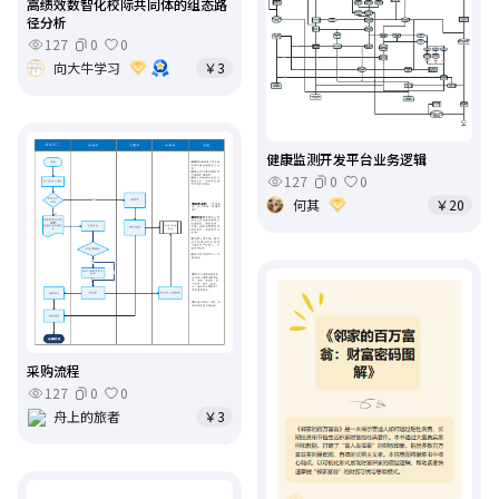
高绩效数智化校际共同体的组态路
径分析
127
0
0
向大牛学习
￥3
健康监测开发平台业务逻辑
127
0
0
何其
￥20
采购流程
127
0
0
舟上的旅者
￥3