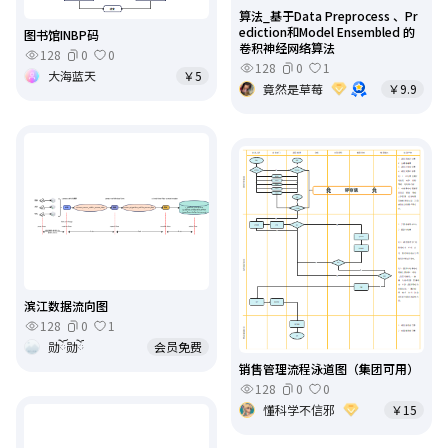
算法_基于Data Preprocess 、Pr
ediction和Model Ensembled 的
图书馆INBP码
卷积神经网络算法
128
0
0
128
0
1
大海蓝天
￥5
竟然是草莓
￥9.9
滨江数据流向图
128
0
1
勋ོ勋ོ
会员免费
销售管理流程泳道图（集团可用）
128
0
0
懂科学不信邪
￥15