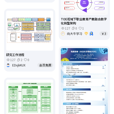
TOE视域下职业教育产教融合数字
化转型架构
127
0
1
向大牛学习
￥3
研究工作流程
127
2
0
EDxjkKUX
会员免费