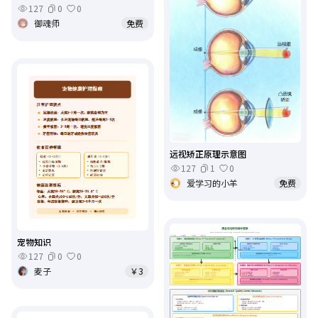
127
0
0
御魂师
免费
远视矫正原理示意图
127
1
0
爱学习的小羊
免费
宠物知识
127
0
0
麦子
￥3