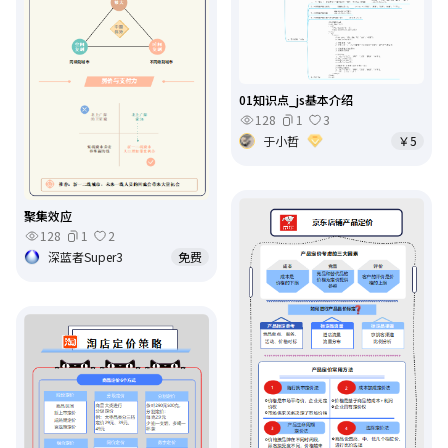
01知识点_js基本介绍
128
1
3
于小哲
￥5
聚集效应
128
1
2
深蓝者Super3
免费