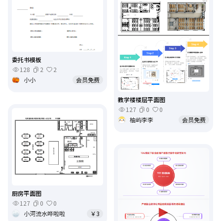
委托书模板
128
2
2
小小
会员免费
教学楼楼层平面图
127
0
0
柚屿李李
会员免费
厨房平面图
127
0
0
小河流水哗啦啦
￥3