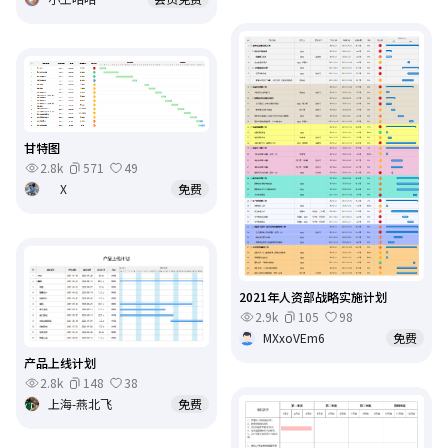
甘特图
2.8k
571
49
X
免费
2021年人资部战略实施计划
2.9k
105
98
MXxoVEm6
免费
产品上线计划
2.8k
148
38
上海-燕北飞
免费