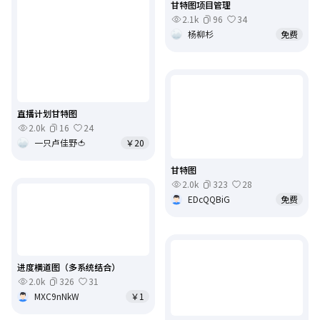
甘特图项目管理
2.1k
96
34
杨柳杉
免费
直播计划甘特图
2.0k
16
24
一只卢佳野🍅
￥20
甘特图
2.0k
323
28
EDcQQBiG
免费
进度横道图（多系统结合）
2.0k
326
31
MXC9nNkW
￥1