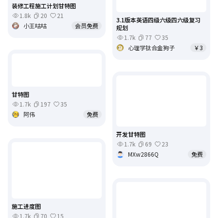
装修工程施工计划甘特图
1.8k
20
21
3.1版本英语四级六级四六级复习
小王咕咕
会员免费
规划
1.7k
77
35
心理学钛合金狗子
￥3
甘特图
1.7k
197
35
阿伟
免费
开发甘特图
1.7k
69
23
MXw2866Q
免费
施工进度图
1.7k
70
15