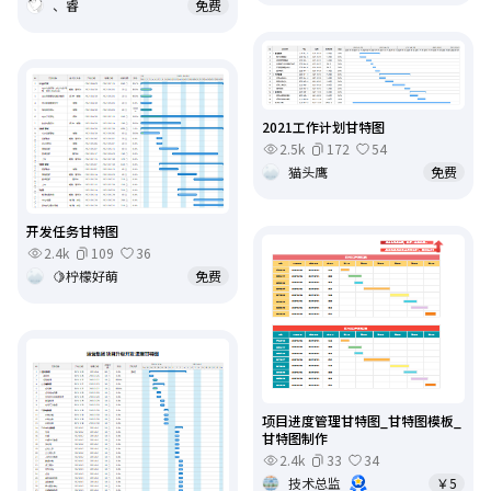
、睿
免费
2021工作计划甘特图
2.5k
172
54
猫头鹰
免费
开发任务甘特图
2.4k
109
36
🍋柠檬好萌
免费
项目进度管理甘特图_甘特图模板_
甘特图制作
2.4k
33
34
技术总监
￥5