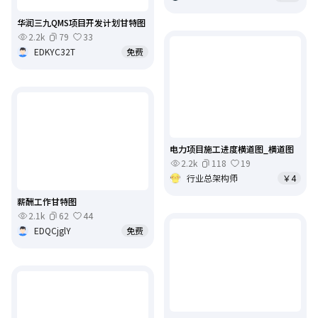
华润三九QMS项目开发计划甘特图
2.2k
79
33
EDKYC32T
免费
电力项目施工进度横道图_横道图
2.2k
118
19
行业总架构师
￥4
薪酬工作甘特图
2.1k
62
44
EDQCjglY
免费