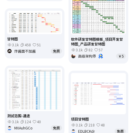
甘特图
软件研发甘特图模板_项目开发甘
特图_产品研发甘特图
3.1k
458
51
3.1k
82
57
炸酱面不加酱
免费
高级架构师
￥5
测试范围-通途
项目甘特图
3.1k
124
40
3.1k
218
48
MXAuhGCo
免费
EDLBCKdr
免费