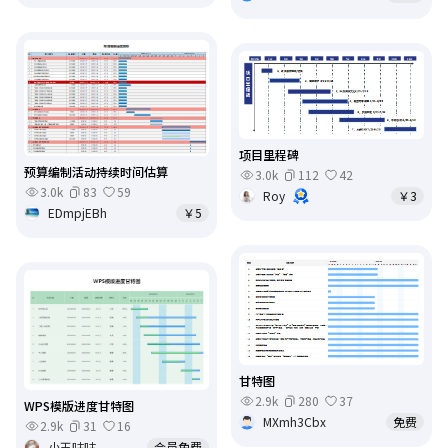
项目里程碑
预算编制活动持续时间估算
3.0k
112
42
3.0k
83
59
Roy
￥3
EDmpjEBh
￥5
甘特图
2.9k
280
37
WPS模版进度甘特图
MXmh3Cbx
免费
2.9k
31
16
小王咕咕
会员免费