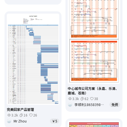
中心城市公司方案（永嘉、乐清、
鹿城、苍南）
3.3k
62
38
李顺利18658398201
免费
完美回家产品管理
3.2k
16
26
Mr Zhou
￥5