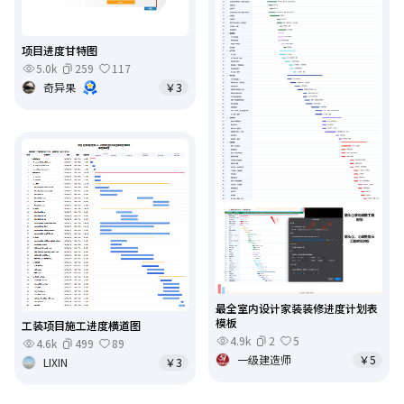
项目进度甘特图
5.0k
259
117
奇异果
￥3
最全室内设计家装装修进度计划表
模板
工装项目施工进度横道图
4.9k
2
5
4.6k
499
89
一级建造师
￥5
LIXIN
￥3