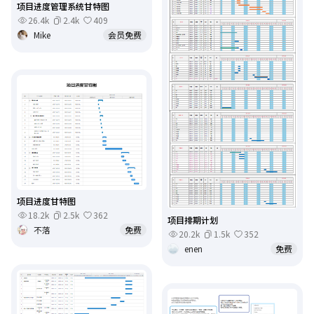
项目进度管理系统甘特图
26.4k
2.4k
409
Mike
会员免费
项目进度甘特图
18.2k
2.5k
362
项目排期计划
不落
免费
20.2k
1.5k
352
enen
免费