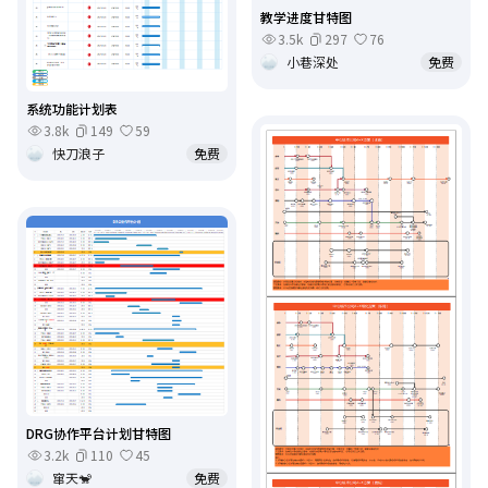
教学进度甘特图
3.5k
297
76
小巷深处
免费
系统功能计划表
3.8k
149
59
快刀浪子
免费
DRG协作平台计划甘特图
3.2k
110
45
窜天🐒
免费