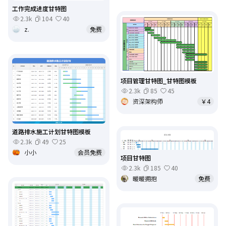
工作完成进度甘特图
2.3k
104
40
z.
免费
项目管理甘特图_甘特图模板
2.3k
85
45
资深架构师
￥4
道路排水施工计划甘特图模板
2.3k
49
25
小小
会员免费
项目甘特图
2.3k
185
40
暖暖拥抱
免费