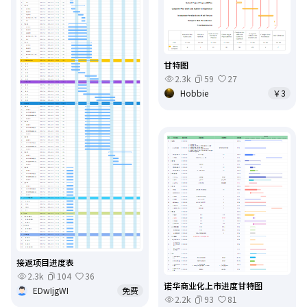
甘特图
2.3k
59
27
Hobbie
￥3
接返项目进度表
2.3k
104
36
诺华商业化上市进度甘特图
EDwIjgWI
免费
2.2k
93
81