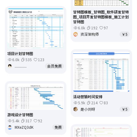
甘特图模板_甘特图_软件研发甘特
图_项目开发甘特图模板_施工计划
甘特图
6.0k
192
97
资深架构师
￥5
项目计划甘特图
6.0k
535
123
.............
会员免费
活动营销时间安排
5.9k
214
83
是小刘呀
￥5
游戏设计甘特图
5.4k
317
92
MXeZQ3dK
免费