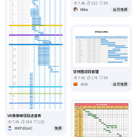
7.4k
332
89
Mike
会员免费
甘特图项目管理
7.0k
176
99
小小
会员免费
VR滑滑梯项目进度表
7.0k
384
120
MXPdGniC
免费