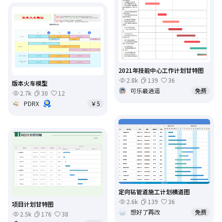
2021年技能中心工作计划甘特图
2.8k
139
36
版本火车模型
可乐最逍遥
免费
2.7k
30
12
PDRX
￥5
定向钻管道施工计划横道图
2.6k
139
36
项目计划甘特图
想好了再改
免费
2.5k
176
38