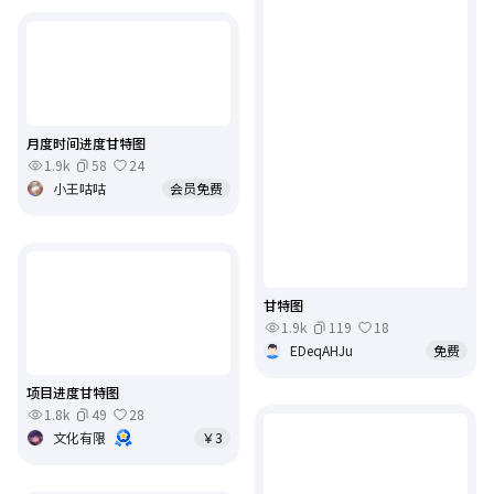
月度时间进度甘特图
1.9k
58
24
小王咕咕
会员免费
甘特图
1.9k
119
18
EDeqAHJu
免费
项目进度甘特图
1.8k
49
28
文化有限
￥3