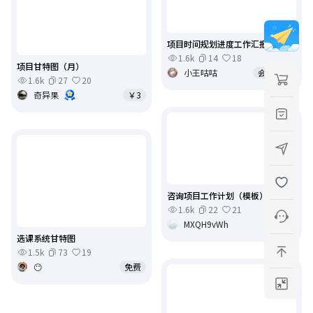
项目时间规划进度工作汇报甘特图
1.6k
14
18
项目甘特图（月）
小王咕咕
会员免费
1.6k
27
20
奇异果
￥3
咨询项目工作计划（模板）
1.6k
22
21
MXQH9vWh
￥5
选课系统甘特图
1.5k
73
19
😶
免费