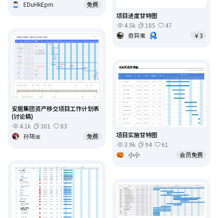
EDuHkEpm
免费
项目进度甘特图
4.5k
185
47
奇异果
￥3
安居集团资产移交项目工作计划表
(讨论稿)
4.1k
301
83
项目实施甘特图
孙琦🎀
免费
3.9k
94
61
小小
会员免费