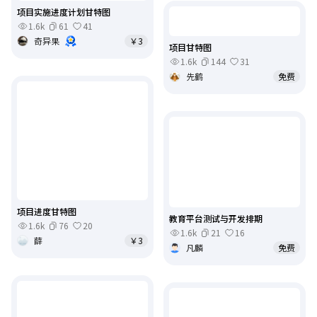
项目实施进度计划甘特图
1.6k
61
41
奇异果
￥3
项目甘特图
1.6k
144
31
先鹤
免费
项目进度甘特图
教育平台测试与开发排期
1.6k
76
20
1.6k
21
16
薛
￥3
凡麟
免费