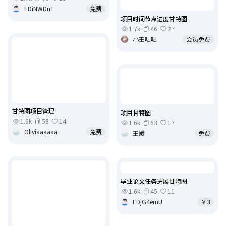
EDiNWDnT
免费
项目时间节点进度甘特图
1.7k
46
27
小王咕咕
会员免费
甘特图项目管理
项目甘特图
1.6k
58
14
1.6k
63
17
Oliviaaaaaa
免费
王媛
免费
毕业论文任务进展甘特图
1.6k
45
11
EDjG4emU
￥3