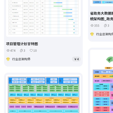
省政务大数据
统架构图_政
355
3
行业总架构
项目管理计划甘特图
474
3
10
行业总架构师
￥4