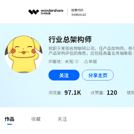
行业总架构师
就职于某知名物联网公司，任产品架构师。参
产品架构评估的角色，应包括具备业务抽象能
的业务方、产品、研发等基本维度。
IP属地：未知
举报
关注
分享主页
97.1K
120
浏览量:
点赞量:
使用
作品
收藏
关注