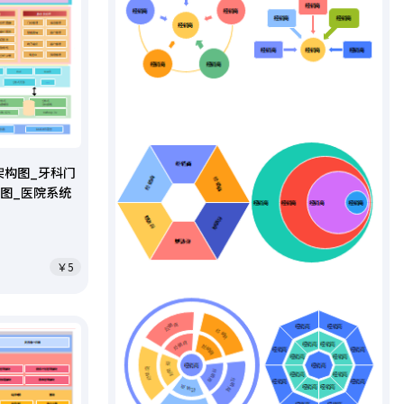
架构图_牙科门
图_医院系统
￥5