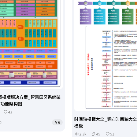
图模版解决方案_智慧园区系统架
育功能架构图
43
时间轴模板大全_竖向时间轴大全
师
￥6
模板
2.3k
45
51