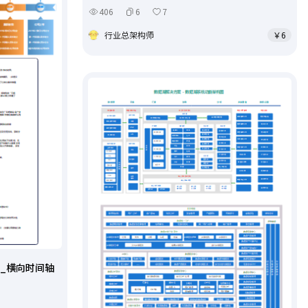
406
6
7
行业总架构师
￥6
_横向时间轴