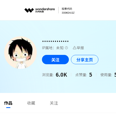
.............
IP属地：未知
举报
关注
分享主页
6.0K
5
浏览量:
点赞量:
使用量:
作品
收藏
关注