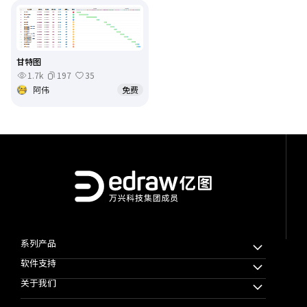
甘特图
1.7k
197
35
阿伟
免费
系列产品
软件支持
万兴脑图MindMaster
关于我们
万兴图示
下载中心
万兴项管
公司简介