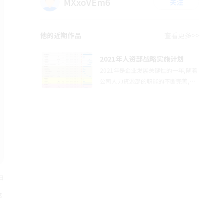
MXxoVEm6
关注
他的近期作品
查看更多>>
2021年人资部战略实施计划
2021年是企业发展关键性的一年,随着
公司人力资源部的职能的不断完善,人
力资源部根据公司总体战略经营目标,
围绕公司核心优势制定了人资部战略实
施计划，快来看看吧~
日
部