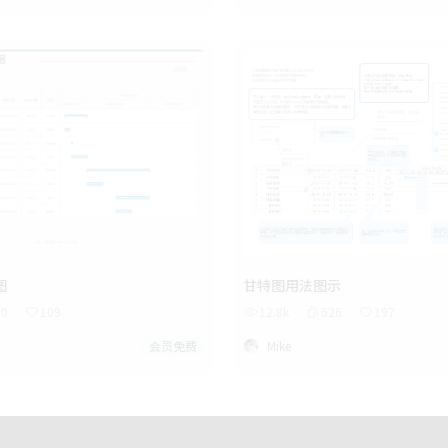
图
甘特图用法图示
80
109
12.8k
526
197
会员免费
Mike