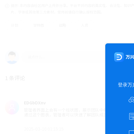
提示: 本内容由社区用户上传并分享。平台不对内容的真实性、合法性、知识
片、字体或其他第三方素材，使用前请自行确认授权范围。
计划
甘特图
战略
人资
1 条评论
EDGbDXnv
管理者界面上会有一个柱状图，展示团队中每位员工的工作负荷值
通过这个图表，管理者可以快速了解团队成员工作负荷的整
2025-03-10 01:15:15