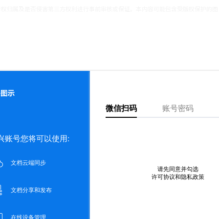
产权归属及是否侵害第三方权利进行事前审核或保证。本内容可能包含受版权保护的图
发表评论
。例如，员工A的工作负荷值为4.5 ，员工B为3.8 ，员工C为5.2 等
体分布情况，直观地看出哪些员工工作负荷较重，哪些员工相对较轻。
点赞
评