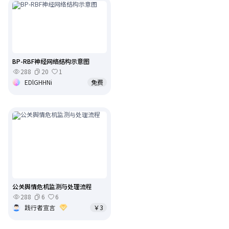
BP-RBF神经网络结构示意图
288
20
1
EDlGHHNi
免费
公关舆情危机监测与处理流程
288
6
6
践行者宣言
￥3