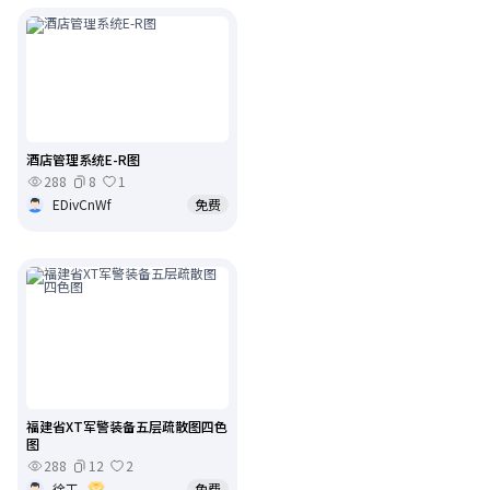
酒店管理系统E-R图
288
8
1
EDivCnWf
免费
福建省XT军警装备五层疏散图四色
图
288
12
2
徐工
免费