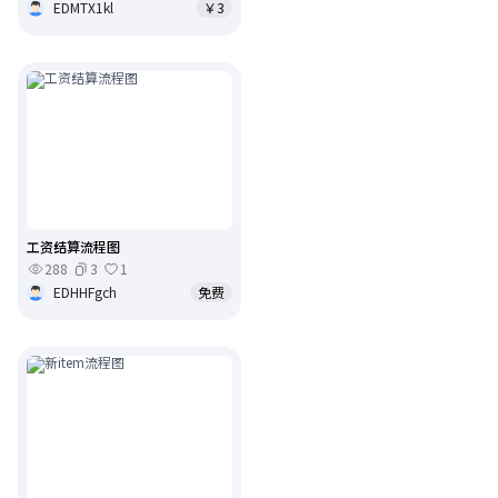
EDMTX1kl
￥3
工资结算流程图
288
3
1
EDHHFgch
免费