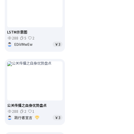
LSTM示意图
288
5
2
EDiVMwEw
￥3
公关传播之自身优势盘点
288
2
1
践行者宣言
￥3