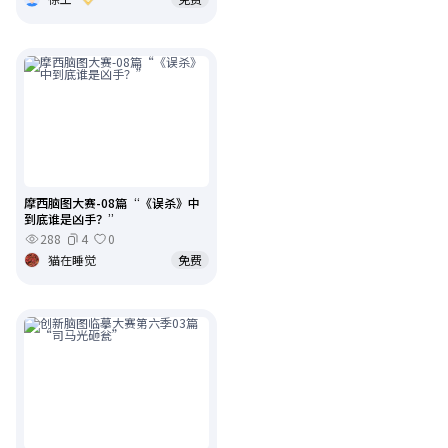
摩西脑图大赛-08篇“《误杀》中
到底谁是凶手？”
288
4
0
猫在睡觉
免费