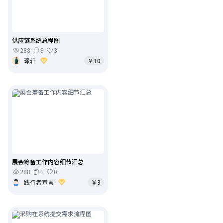
供应链系统总程图
288
3
3
璟轩
￥10
展会筹备工作内容细节汇总
288
1
0
践行者宣言
￥3