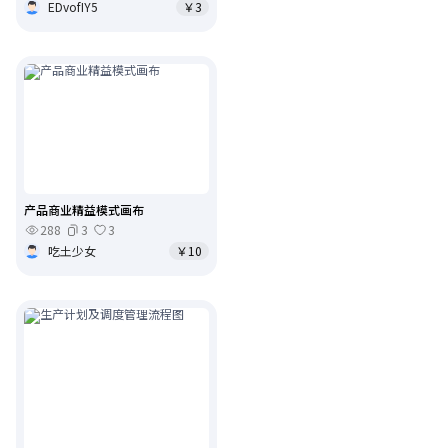
EDvofIY5
￥3
产品商业精益模式画布
288
3
3
吃土少女
￥10