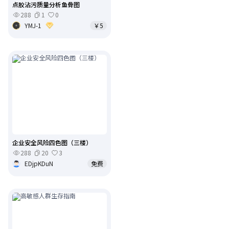
点胶沾污质量分析鱼骨图
288
1
0
YMJ-1
￥5
企业安全风险四色图（三楼）
288
20
3
EDjpKDuN
免费