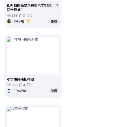
创新脑图临摹大赛第六季03篇“司
马光砸瓮”
288
3
0
庐行知
免费
小学楼网络拓扑图
288
4
0
EDAWRtqI
免费