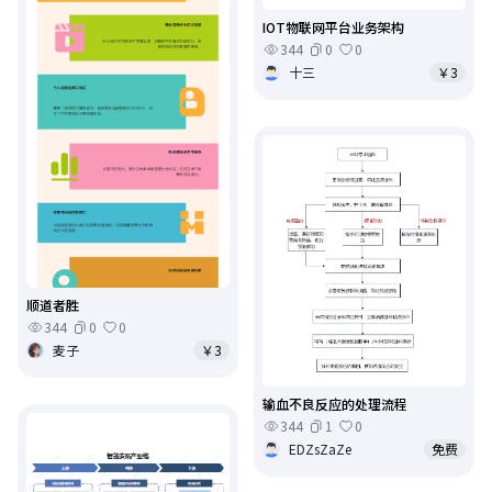
IOT物联网平台业务架构
344
0
0
十三
￥3
顺道者胜
344
0
0
麦子
￥3
输血不良反应的处理流程
344
1
0
EDZsZaZe
免费