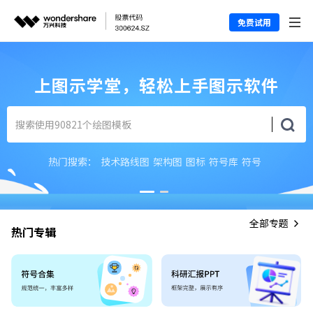
免费试用
上图示学堂，轻松上手图示软件
热门搜索：
技术路线图
架构图
图标
符号库
符号
全部专题
热门专辑