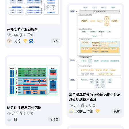
智能安防产业链解析
344
0
0
艾伦
￥5
基于机器视觉的抗滑移地形识别与
路径规划技术路线
344
6
2
信息化建设总架构蓝图
采购工作组
免费
344
0
0
泉
￥9.9