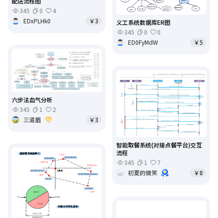
配送流程图
345
0
4
EDxPLHk0
￥3
义工系统数据库ER图
345
0
0
ED0FyMdW
￥5
六步法血气分析
345
1
2
三道眉
￥3
智能取餐系统(对接点餐平台)交互
流程
345
1
7
初夏的微笑
￥8