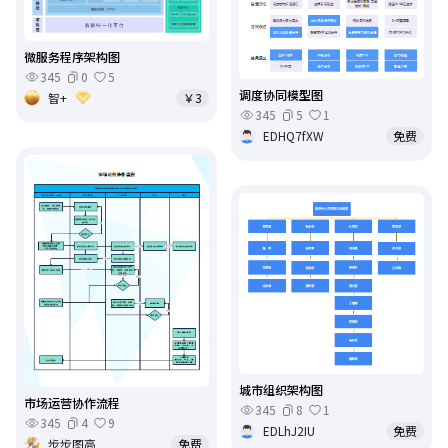
微服务程序架构图
345
0
5
调度协同模型图
智+
￥3
345
5
1
EDHQ7fXW
免费
城市组织架构图
市场运营协作流程
345
8
1
345
4
9
EDLhJ2IU
免费
步步图高
免费