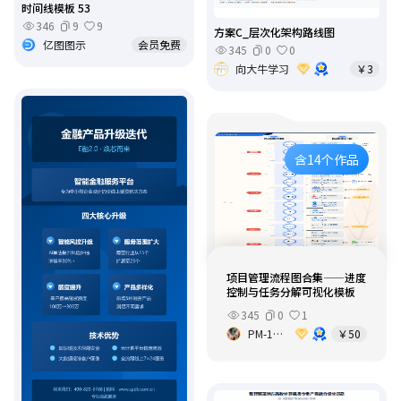
时间线模板 53
346
9
9
方案C_层次化架构路线图
亿图图示
会员免费
345
0
0
向大牛学习
￥3
含14个作品
项目管理流程图合集——进度
控制与任务分解可视化模板
345
0
1
PM-1213
￥50