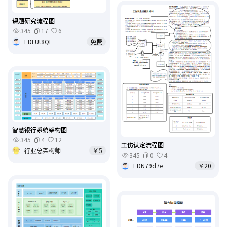
课题研究流程图
345
17
6
EDLUt8QE
免费
智慧银行系统架构图
345
4
12
工伤认定流程图
行业总架构师
￥5
345
0
4
EDN79d7e
￥20