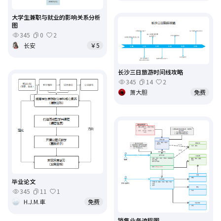
大学生兼职与就业的影响关系分析
图
345
0
2
长安
￥5
长沙三日旅游时间线攻略
345
14
2
萧大胆
免费
毕业论文
345
11
1
H.J.M.車
免费
销售业务流程图