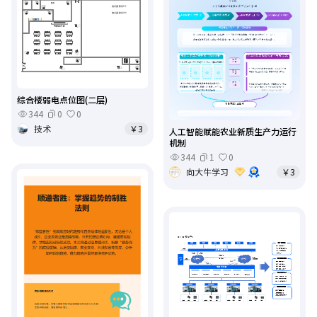
综合楼弱电点位图(二层)
344
0
0
技术
￥3
人工智能赋能农业新质生产力运行
机制
344
1
0
向大牛学习
￥3