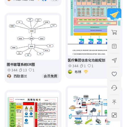
医疗集团信息化功能规划
图书管理系统ER图
344
1
1
344
13
1
布林
￥5
西酞普兰
会员免费