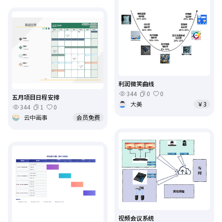
利润微笑曲线
344
0
0
五月项目日程安排
大美
￥3
344
1
0
云中画事
会员免费
视频会议系统