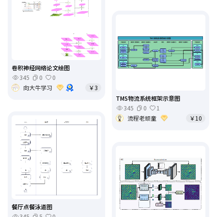
卷积神经网络论文绘图
345
0
0
向大牛学习
￥3
TMS物流系统框架示意图
345
0
1
流程老顽童
￥10
餐厅点餐泳道图
345
5
0