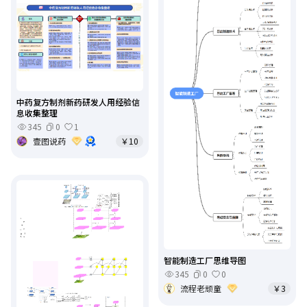
中药复方制剂新药研发人用经验信
息收集整理
345
0
1
壹图说药
￥10
智能制造工厂思维导图
345
0
0
流程老顽童
￥3