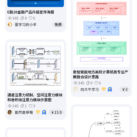
E融20金融产品升级宣传海报
345
0
0
爱学习的小羊
免费
数智赋能地方高校计算机类专业产
教融合设计思路
345
0
0
向大牛学习
￥3
通道注意力机制、空间注意力模块
和卷积块注意力模块示意图
345
1
3
竟然是草莓
￥15.9