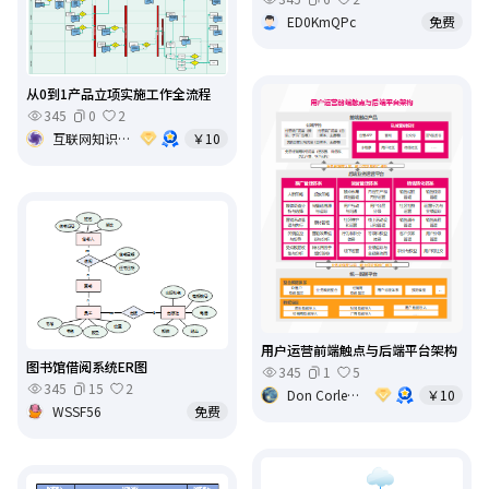
ED0KmQPc
免费
从0到1产品立项实施工作全流程
345
0
2
互联网知识黑洞
￥10
用户运营前端触点与后端平台架构
图书馆借阅系统ER图
345
1
5
345
15
2
Don Corleone
￥10
WSSF56
免费