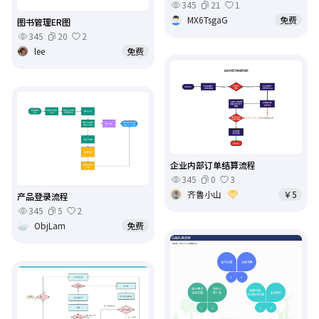
345
21
1
MX6TsgaG
免费
图书管理ER图
345
20
2
lee
免费
企业内部订单结算流程
345
0
3
齐鲁小山
￥5
产品登录流程
345
5
2
ObjLam
免费