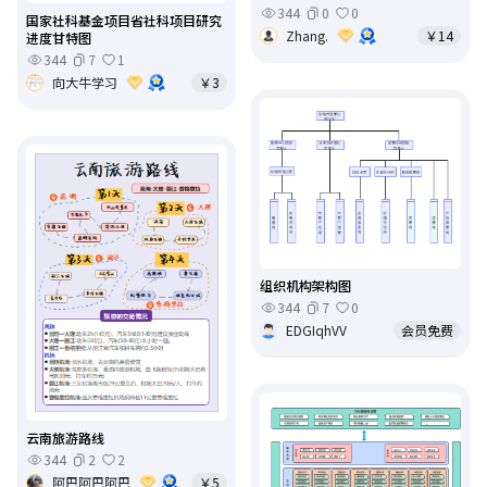
344
0
0
国家社科基金项目省社科项目研究
Zhang.
￥14
进度甘特图
344
7
1
向大牛学习
￥3
组织机构架构图
344
7
0
EDGIqhVV
会员免费
云南旅游路线
344
2
2
阿巴阿巴阿巴
￥5