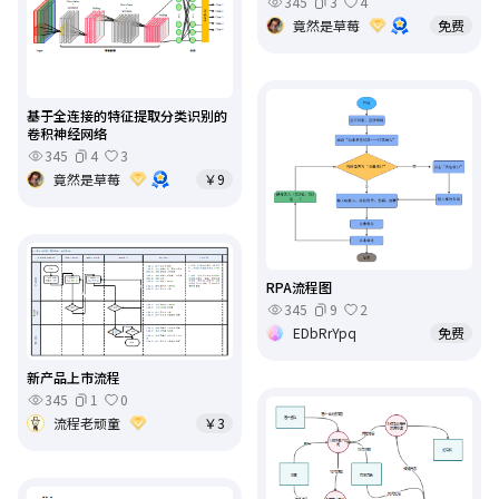
345
3
4
竟然是草莓
免费
基于全连接的特征提取分类识别的
卷积神经网络
345
4
3
竟然是草莓
￥9
RPA流程图
345
9
2
EDbRrYpq
免费
新产品上市流程
345
1
0
流程老顽童
￥3