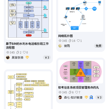
网络拓扑图
345
16
1
基于BIM的水利水电运维阶段工作
微雨
免费
流程图
345
2
0
黑锋铁骑
￥3
软考信息系统项目管理救命药丸
345
6
7
森七-知识敏捷
￥3