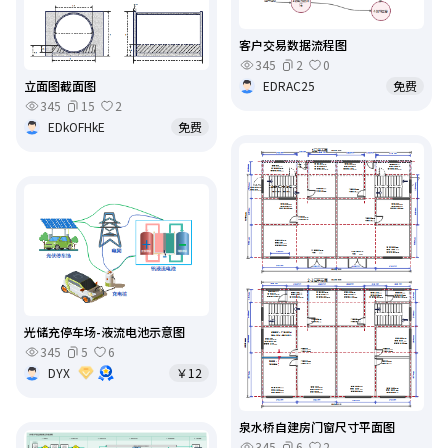
客户交易数据流程图
345
2
0
EDRAC25
免费
立面图截面图
345
15
2
EDkOFHkE
免费
光储充停车场-液流电池示意图
345
5
6
DYX
￥12
泉水桥自建房门窗尺寸平面图
345
6
2