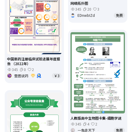
网络拓扑图
345
20
3
EDnwbIZd
免费
中国新药注册临床试验进展年度报
告 （2022年）
345
0
2
壹图说药
￥3
人教版高中生物图卡集-细胞学说
345
4
2
一兔走天下
免费