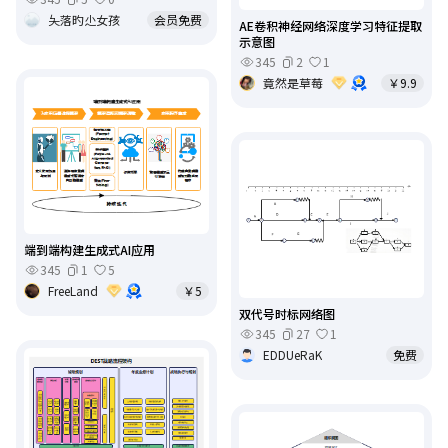
夨落旳尐女孩
会员免费
AE卷积神经网络深度学习特征提取
示意图
345
2
1
竟然是草莓
￥9.9
端到端构建生成式AI应用
345
1
5
FreeLand
￥5
双代号时标网络图
345
27
1
EDDUeRaK
免费