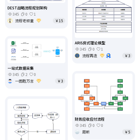
DEST战略流程规划架构
345
0
1
流程老顽童
￥15
ARIS房式理论模型
345
0
1
流程再造
￥3
一站式数据采集
345
2
0
一图胜万言
￥3
财务应收应付流程
345
0
0
周昕
￥5