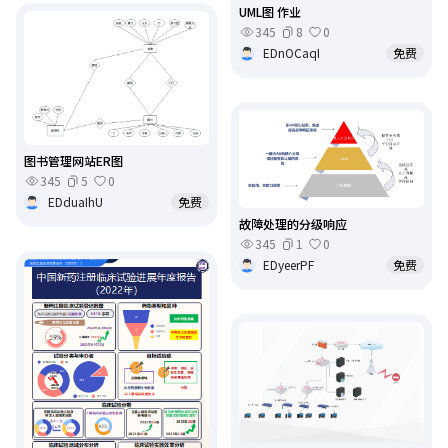
UML图 作业
345
8
0
EDnOCaqI
免费
图书管理网站ER图
345
5
0
EDduaIhU
免费
故障处理的分级响应
345
1
0
EDyeerPF
免费