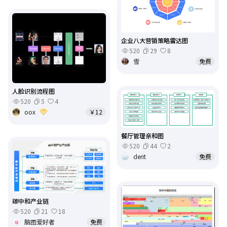
企业八大营销策略雷达图
520
29
8
雪
免费
人脸识别流程图
520
5
4
oox
￥12
餐厅管理亲和图
520
44
2
derit
免费
碳中和产业链
520
21
18
脑图爱好者
免费