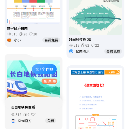
数字经济拼图
519
20
20
时间线模板 28
小小
会员免费
519
62
22
亿图图示
会员免费
含7个作品
长白地铁免费版
518
0
1
Kimi官方
免费