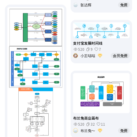
张达辉
免费
支付宝发展时间线
520
9
7
小王咕咕
会员免费
布兰兔商业画布
520
32
11
布兰兔～
免费