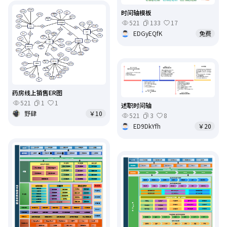
时间轴模板
521
133
17
EDGyEQfK
免费
药房线上销售ER图
521
1
1
述职时间轴
野肆
￥10
521
3
8
ED9DkYfh
￥20