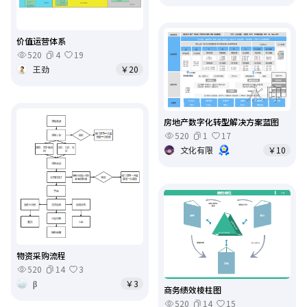
价值运营体系
520
4
19
王劲
￥20
房地产数字化转型解决方案蓝图
520
1
17
文化有限
￥10
物资采购流程
520
14
3
β
￥3
商务绩效棱柱图
520
14
15