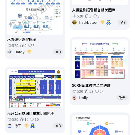
入侵监测报警设备相关图库
520
1
8
hackbuteer
￥8
水系统组态逻辑图
520
2
9
Hardy
￥3
SCRM企业微信全年进度
520
13
24
Holly
免费
泉州公司纺织针车车间四色图
520
10
10
徐工
￥3