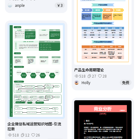
anple
￥3
产品生命周期理论
518
27
28
Holly
免费
企业微信私域运营知识地图-引流
拉新
518
12
26