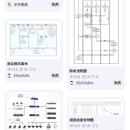
步步图高
免费
商业模式画布
519
73
5
验收流程图
EDxUrU9s
免费
519
14
4
EDJ52uEm
免费
项目进度甘特图
519
18
2