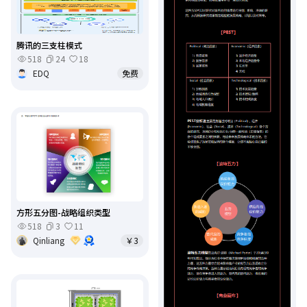
腾讯的三支柱模式
518
24
18
EDQ
免费
方形五分图-战略组织类型
518
3
11
Qinliang
￥3