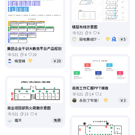
楼层布线示意图
521
9
4
弱电集成IT基础架构运维
￥5
集团企业干训大教务平台产品规划
521
4
20
梅雪峰
￥20
商务工作汇报PPT模板
521
14
2
永别了牢笼！
￥3
商业项目部防火疏散示意图
521
15
4
霜天
免费