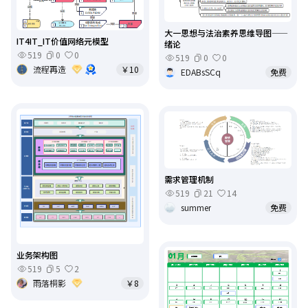
大一思想与法治素养思维导图——
IT4IT_IT价值网络元模型
绪论
519
0
0
519
0
0
流程再造
￥10
EDABsSCq
免费
需求管理机制
519
21
14
summer
免费
业务架构图
519
5
2
雨落桐影
￥8