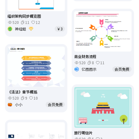
组织架构同步概览图
520
11
12
神经蛙
￥3
商业财务流程
520
8
11
亿图图示
会员免费
《活法》章节概括
520
9
10
小小
会员免费
旅行明信片
520
5
3