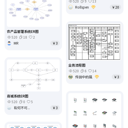
520
9
13
Rollspen
￥20
农产品管理系统ER图
520
18
2
MR
￥3
业务流程图
520
6
14
传說中的風
￥3
商城系统ER图
520
0
5
有何不可...
￥3