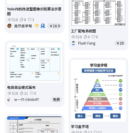
YoloV8的改进型图像识别算法示意
图
518
8
3
竟然是草莓
￥16.9
工厂配电系统图
518
0
6
Flash Fang
￥20
电商商业模式画布
518
21
0
w一只小linlin吖
免费
学习金字塔
518
12
11