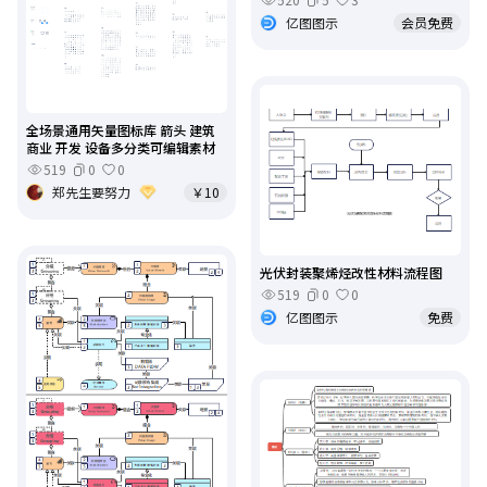
亿图图示
会员免费
全场景通用矢量图标库 箭头 建筑
商业 开发 设备多分类可编辑素材
519
0
0
郑先生要努力
￥10
光伏封装聚烯烃改性材料流程图
519
0
0
亿图图示
免费