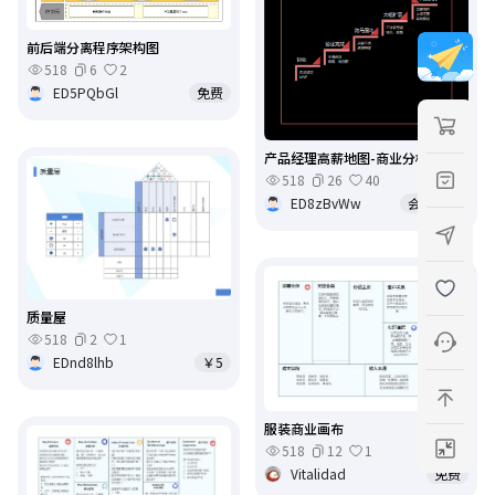
前后端分离程序架构图
518
6
2
ED5PQbGl
免费
产品经理高薪地图-商业分析
518
26
40
ED8zBvWw
会员免费
质量屋
518
2
1
EDnd8lhb
￥5
服装商业画布
518
12
1
Vitalidad
免费