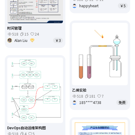
happyheart
￥5
时间管理
518
15
24
Alan Liu
￥3
乙烯实验
518
181
7
185****4738
免费
DevOps自动运维架构图
518
4
5