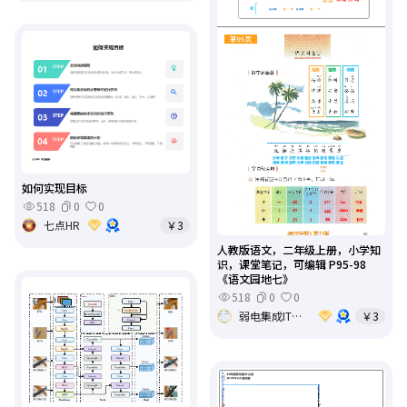
如何实现目标
518
0
0
七点HR
￥3
人教版语文，二年级上册，小学知
识，课堂笔记，可编辑 P95-98
《语文园地七》
518
0
0
弱电集成IT基础架构运维
￥3