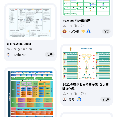
2023年1月营销日历
519
5
1
七点HR
￥3
商业模式画布模板
519
10
0
EDvhezNQ
免费
2022卡塔尔世界杯赛程表-含比赛
球场信息
519
1
2
夏夏
￥10