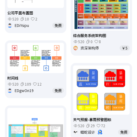
公司平面布置图
520
10
2
EDiYsipu
免费
综合服务系统架构图
520
0
8
资深架构师
￥5
时间线
520
109
12
EDgwOn19
免费
天气预报-暴雨预警图标
520
29
72
蝰蛇设计
免费