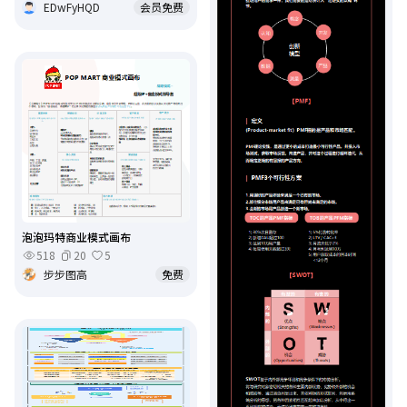
EDwFyHQD
会员免费
泡泡玛特商业模式画布
518
20
5
步步图高
免费