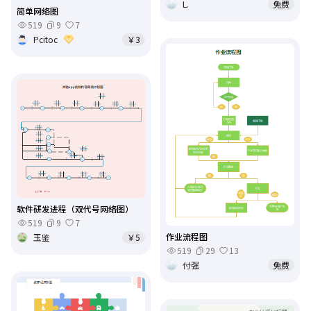
L.
免费
简单网络图
519
9
7
Pcitoc
￥3
软件研发进程（双代号网络图）
519
9
7
作业流程图
玉鉴
￥5
519
29
13
付强
免费