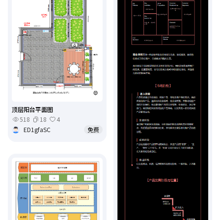
顶层阳台平面图
518
18
4
ED1gfaSC
免费