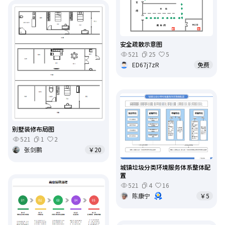
安全疏散示意图
521
25
5
ED67j7zR
免费
别墅装修布局图
521
1
2
张剑鹏
￥20
城镇垃圾分类环境服务体系整体配
置
521
4
16
陈康宁
￥5