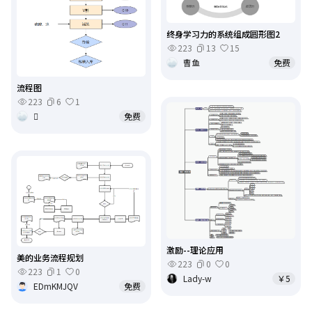
终身学习力的系统组成圆形图2
223
13
15
曹鱼
免费
流程图
223
6
1

免费
激励--理论应用
美的业务流程规划
223
0
0
223
1
0
Lady-w
￥5
EDmKMJQV
免费