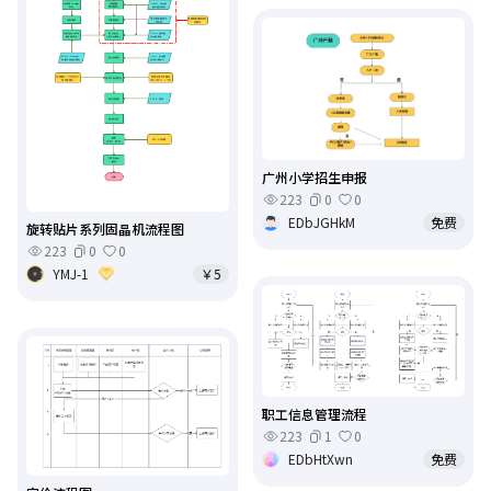
广州小学招生申报
223
0
0
EDbJGHkM
免费
旋转贴片系列固晶机流程图
223
0
0
YMJ-1
￥5
职工信息管理流程
223
1
0
EDbHtXwn
免费