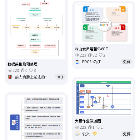
冷山会员运营SWOT
223
32
2
EDC9nZgT
免费
数据采集及预处理
223
0
3
前人肩膀上前进的一后进者
￥3
大豆作业泳道图
223
1
1
俊义
免费