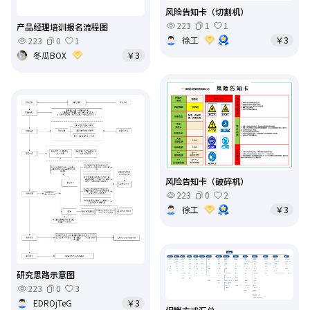
风险告知卡（切割机）
223
1
1
产品经理培训报名流程图
徐工
￥3
223
0
1
冬瓜BOX
￥3
风险告知卡（破碎机）
223
0
2
徐工
￥3
研究思路示意图
223
0
3
EDROjTeG
￥3