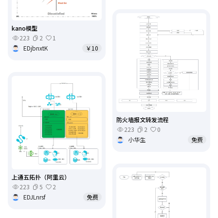
kano模型
223
2
1
EDjbnxtK
￥10
防火墙报文转发流程
223
2
0
小华生
免费
上通五拓扑（阿里云）
223
5
2
EDJLnrsf
免费