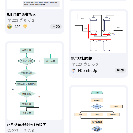
如何制作读书笔记
223
0
2
456
￥20
氮气吹扫图例
223
1
0
EDomhqUp
免费
序列数值检验分析流程图
223
2
0