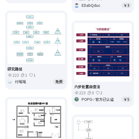
EDabQduc
￥3
研究路径
223
1
1
付瑶瑶
免费
六步处置自查法
223
0
2
POPO✅官方已认证
￥5