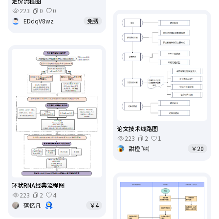
定价流程图
223
0
0
EDdqV8wz
免费
论文技术线路图
223
2
1
甜橙″㈱
￥20
环状RNA经典流程图
223
2
4
落忆凡
￥4