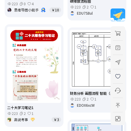
碳排放流程图
223
0
4
223
2
1
思维导图小能手
￥10
EDU7S8ul
免费
财务分析 画图流程 智能（未完）
223
2
1
EDOX6xcW
免费
二十大学习笔记1
223
2
1
高说考事
￥3