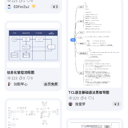
223
1
0
EDForZuJ
￥3
信息化管控流程图
223
0
0
剑胆琴心
会员免费
TCL语言基础语法思维导图
223
0
1
我爱罗
￥3