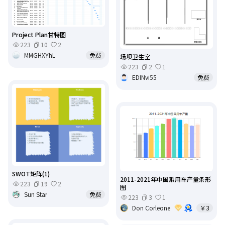
Project Plan甘特图
223
10
2
MMGHXYhL
免费
场坝卫生室
223
2
1
EDINvi55
免费
SWOT矩阵(1)
2011-2021年中国乘用车产量条形
223
19
2
图
Sun Star
免费
223
3
1
Don Corleone
￥3