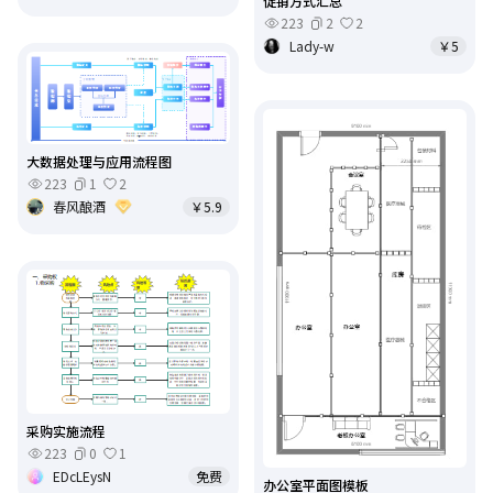
促销方式汇总
223
2
2
Lady-w
￥5
大数据处理与应用流程图
223
1
2
春风酿酒
￥5.9
采购实施流程
223
0
1
EDcLEysN
免费
办公室平面图模板