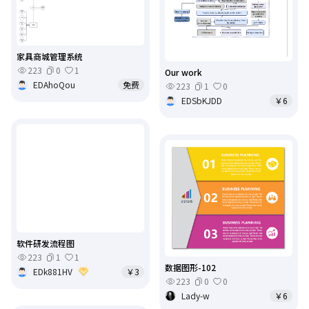
家具商城管理系统
223
0
1
Our work
EDAhoQou
免费
223
1
0
EDSbKJDD
￥6
软件研发流程图
223
1
1
数据图形-102
EDk881HV
￥3
223
0
0
Lady-w
￥6