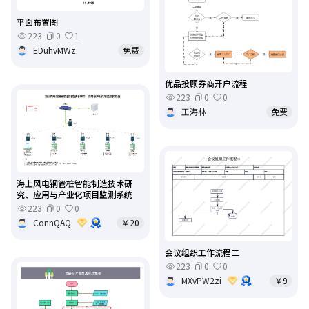
平面布置图
223
0
1
EDuhvMWz
免费
优品投顾券商开户流程
223
0
0
王海林
免费
海上风电钢管桩智能制造技术研
究、应用与产业化项目监测系统
223
0
0
ConnQAQ
￥20
会议组织工作流程二
223
0
0
MXvPW2zi
￥9