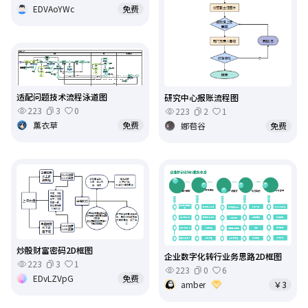
EDVAoYWc
免费
适配问题技术流程泳道图
研究中心报账流程图
223
3
0
223
2
1
薰衣草
免费
娜苞谷
免费
炒股财富密码2D框图
企业数字化转行业务思路2D框图
223
3
1
223
0
6
EDvLZVpG
免费
amber
￥3