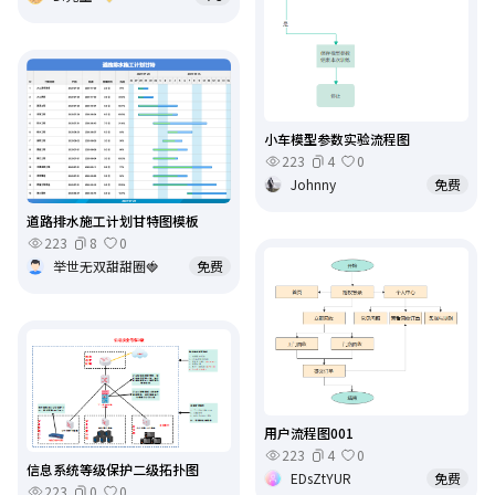
小车模型参数实验流程图
223
4
0
Johnny
免费
道路排水施工计划甘特图模板
223
8
0
举世无双甜甜圈🍓
免费
用户流程图001
223
4
0
信息系统等级保护二级拓扑图
EDsZtYUR
免费
223
0
0