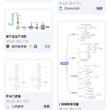
223
4
1
EDxHoGhR
免费
某产品生产流程
223
1
0
竟然是草莓
￥3
开关门逻辑
223
2
0
1 疾病频率测量
三四是你
免费
223
0
0