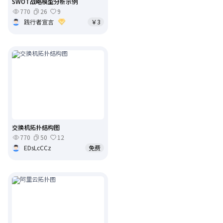
SWOT战略模型分析示例
770
26
9
践行者宣言
￥3
交换机拓扑结构图
770
50
12
EDsLcCCz
免费