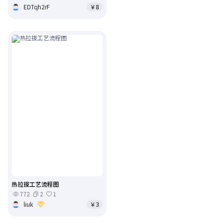
EDTqh2rF
￥8
热拉拔工艺流程图
772
2
1
liuk
￥3