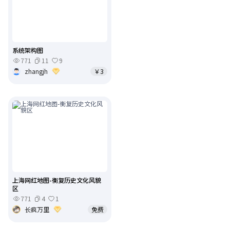
系统架构图
771
11
9
zhangjh
￥3
上海网红地图-衡复历史文化风貌
区
771
4
1
长疯万里
免费