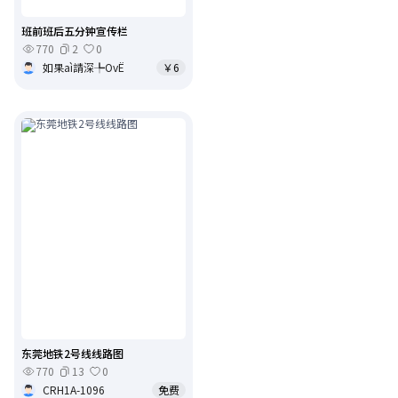
班前班后五分钟宣传栏
770
2
0
如果aì請深╄OvЁ
￥6
东莞地铁2号线线路图
770
13
0
CRH1A-1096
免费