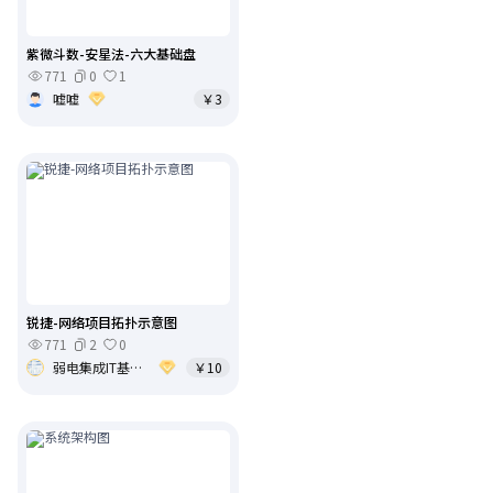
紫微斗数-安星法-六大基础盘
771
0
1
嘘嘘
￥3
锐捷-网络项目拓扑示意图
771
2
0
弱电集成IT基础架构运维
￥10