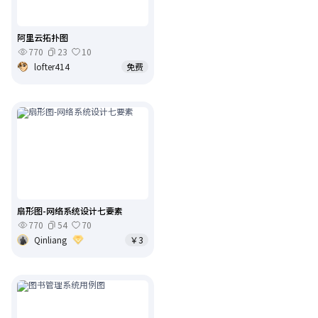
阿里云拓扑图
770
23
10
lofter414
免费
扇形图-网络系统设计七要素
770
54
70
Qinliang
￥3