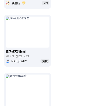
梦星辰
￥3
临床研究流程图
771
21
3
MXJQDWUY
免费