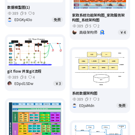
数据模型图(1)
389
9
0
家政系统功能架构图_家政服务架
EDGKy43o
免费
构图_系统架构图
389
5
2
高级架构师
￥4
git flow 并发git流程
389
8
4
EDpd1SDw
￥3
系统数据架构图
389
7
3
EDjsiMdn
免费