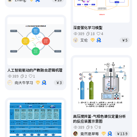
深度强化学习模型
389
18
4
艾伦
￥5
人工智能驱动的产教融合逻辑机理
389
2
1
向大牛学习
￥3
高压搅拌釜-气相色谱仪定量分析
的反应装置示意图
389
9
8
竟然是草莓
￥13.9