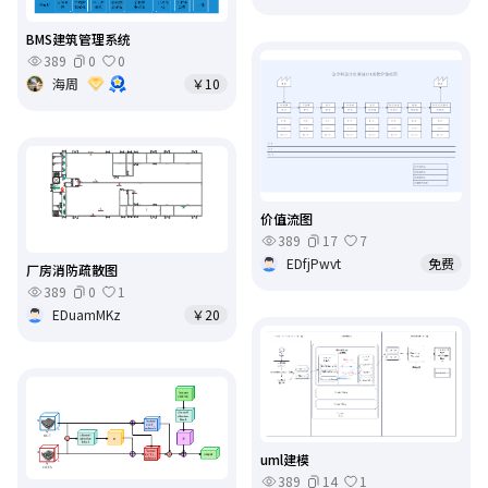
BMS建筑管理系统
389
0
0
海周
￥10
价值流图
389
17
7
EDfjPwvt
免费
厂房消防疏散图
389
0
1
EDuamMKz
￥20
uml建模
389
14
1