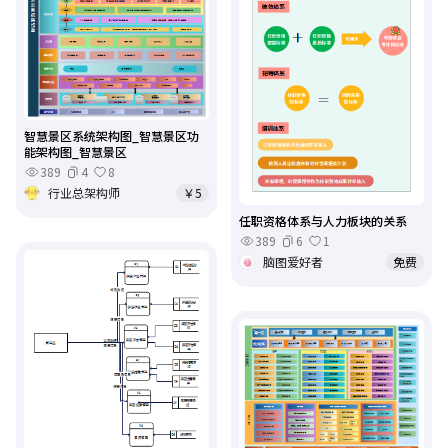
智慧景区系统架构图_智慧景区功
能架构图_智慧景区
389
4
8
行业总架构师
￥5
任职资格体系与人力板块的关系
389
6
1
脑图爱好者
免费