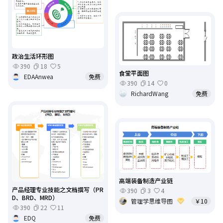
政治生活环形图
390
18
5
食堂平面图
EDAAnwea
免费
390
14
0
RichardWang
免费
高端装备制造产业链
产品经理专业技能之文档撰写（PR
390
3
4
D、BRD、MRD）
管理学思维导图
￥10
390
22
11
EDQ
免费