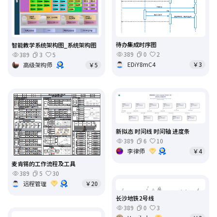
待办集成时序图
智能教学系统架构图_系统架构图
389
0
2
389
3
5
EDiY8mC4
￥3
高级架构师
￥5
新拟态 时间线 时间轴 进度条
389
6
10
李律师
￥4
麦肯锡的工作流程及工具
389
5
30
远程管理
￥20
长沙地铁2号线
389
0
3