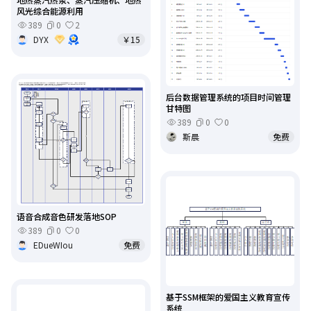
风光综合能源利用
389
0
2
DYX
￥15
后台数据管理系统的项目时间管理
甘特图
389
0
0
斯晨
免费
语音合成音色研发落地SOP
389
0
0
EDueWIou
免费
基于SSM框架的爱国主义教育宣传
系统