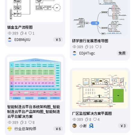
钣金生产流程图
389
4
1
EDBMijXU
￥5
研学旅行发展思维导图
389
10
3
EDjHTvgc
免费
智能制造云平台系统架构图_智能
制造云平台产品架构图_智能制造
厂区监控解决方案平面图
云平台解决方案
389
8
4
389
3
8
小谢
￥3
行业总架构师
￥6