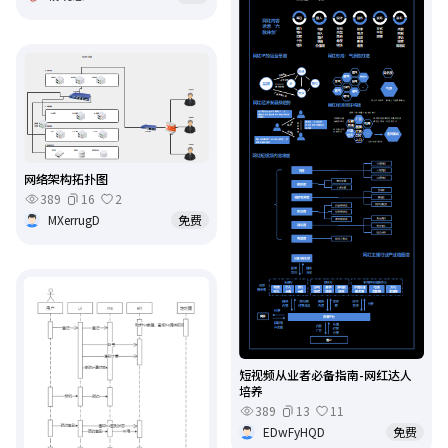
网络架构拓扑图
389
16
2
MXerrugD
免费
短视频从业者必备指南-网红达人
培养
389
13
11
EDwFyHQD
免费