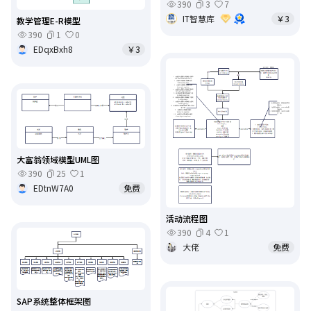
390
3
7
IT智慧库
￥3
教学管理E-R模型
390
1
0
EDqxBxh8
￥3
大富翁领域模型UML图
390
25
1
EDtnW7A0
免费
活动流程图
390
4
1
大佬
免费
SAP系统整体框架图