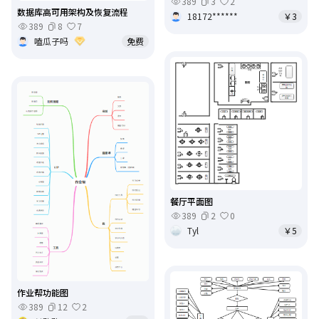
389
3
2
数据库高可用架构及恢复流程
18172******
￥3
389
8
7
嗑瓜子吗
免费
餐厅平面图
389
2
0
Tyl
￥5
作业帮功能图
389
12
2