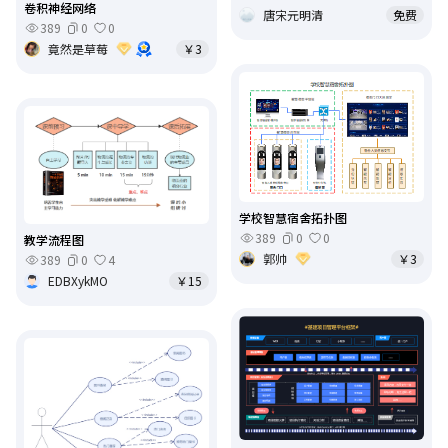
卷积神经网络
唐宋元明清
免费
389
0
0
竟然是草莓
￥3
学校智慧宿舍拓扑图
389
0
0
教学流程图
郭帅
￥3
389
0
4
EDBXykMO
￥15