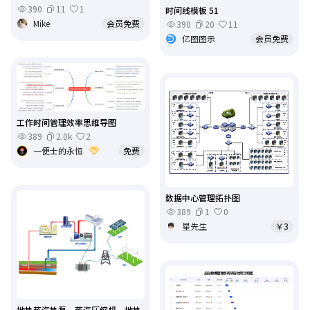
390
11
1
时间线模板 51
Mike
会员免费
390
20
11
亿图图示
会员免费
工作时间管理效率思维导图
389
2.0k
2
一便士的永恒
免费
数据中心管理拓扑图
389
1
0
星先生
￥3
地热蒸汽热泵、蒸汽压缩机、地热