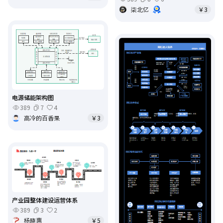
柒北亿
￥3
电源储能架构图
389
7
4
高冷的百香果
￥3
产业园整体建设运营体系
389
3
2
杨晓惠
￥5