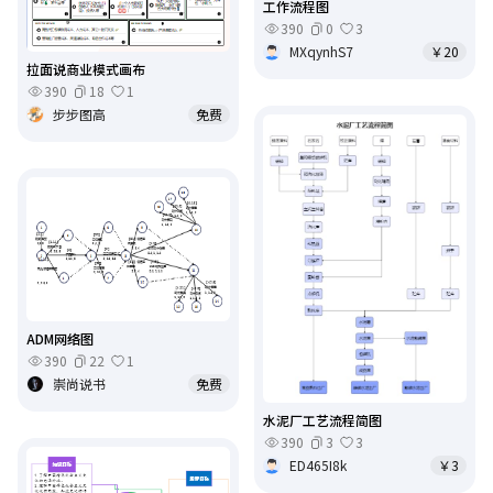
工作流程图
390
0
3
MXqynhS7
￥20
拉面说商业模式画布
390
18
1
步步图高
免费
ADM网络图
390
22
1
崇尚说书
免费
水泥厂工艺流程简图
390
3
3
ED465I8k
￥3