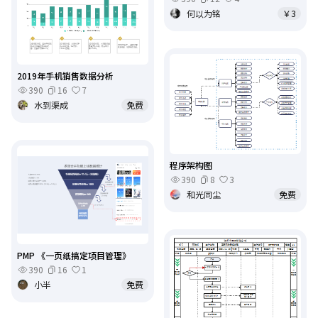
何以为铭
￥3
2019年手机销售数据分析
390
16
7
水到渠成
免费
程序架构图
390
8
3
和光同尘
免费
PMP 《一页纸搞定项目管理》
390
16
1
小半
免费