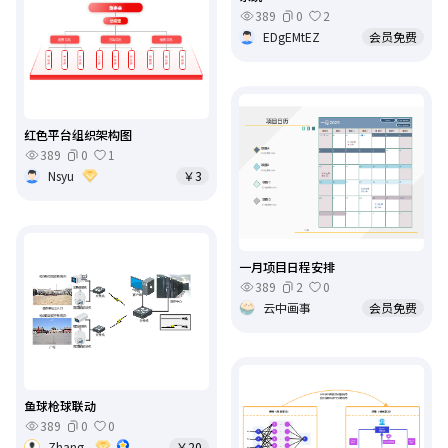
389
0
2
EDgEMtEZ
会员免费
红色平台组织架构图
389
0
1
Nsyu
￥3
一月项目日程安排
389
2
0
云中画事
会员免费
鱼球枪球联动
389
0
0
Zhang.
￥20