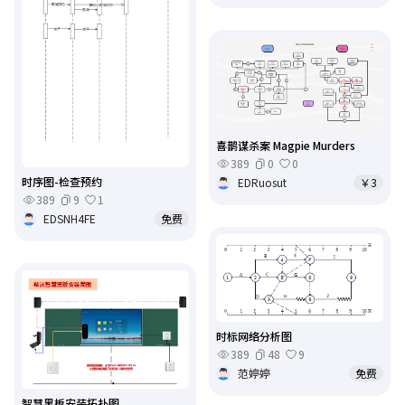
喜鹊谋杀案 Magpie Murders
389
0
0
时序图-检查预约
EDRuosut
￥3
389
9
1
EDSNH4FE
免费
时标网络分析图
389
48
9
范婷婷
免费
智慧黑板安装拓扑图