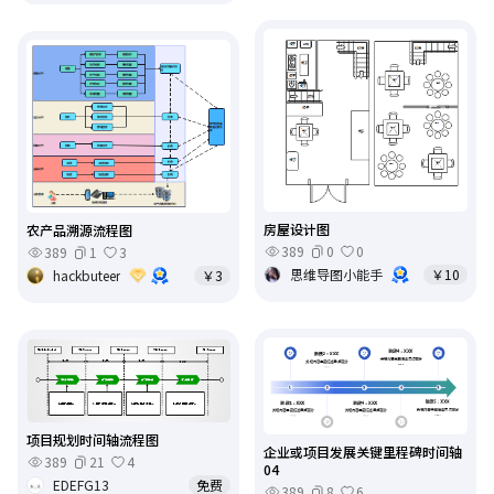
房屋设计图
农产品溯源流程图
389
0
0
389
1
3
思维导图小能手
￥10
hackbuteer
￥3
项目规划时间轴流程图
企业或项目发展关键里程碑时间轴
389
21
4
04
EDEFG13
免费
389
8
6