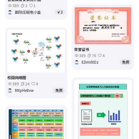
389
3
1
国际庄弱电小金
￥3
荣誉证书
389
76
4
EDrmlXDz
免费
校园网络图
389
24
4
MXpHe8vw
免费