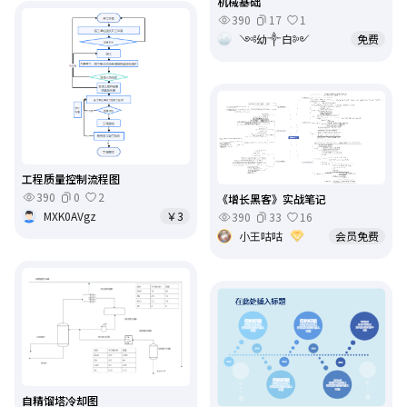
机械基础
390
17
1
༺幼༒白༻
免费
工程质量控制流程图
390
0
2
《增长黑客》实战笔记
MXK0AVgz
￥3
390
33
16
小王咕咕
会员免费
自精馏塔冷却图