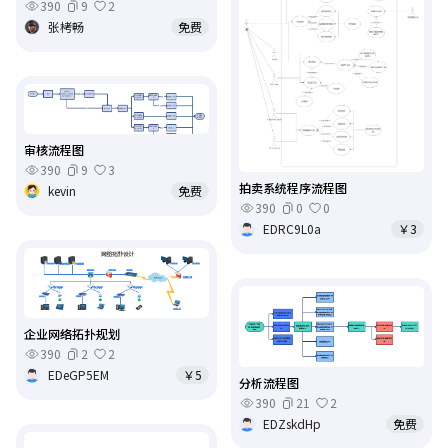
390
9
2
张栲畅
免费
审核流程图
390
9
3
拍卖系统程序流程图
kevin
免费
390
0
0
EDRC9L0a
￥3
企业网络拓扑规划
390
2
2
EDeGP5EM
￥5
分析流程图
390
21
2
EDZskdHp
免费