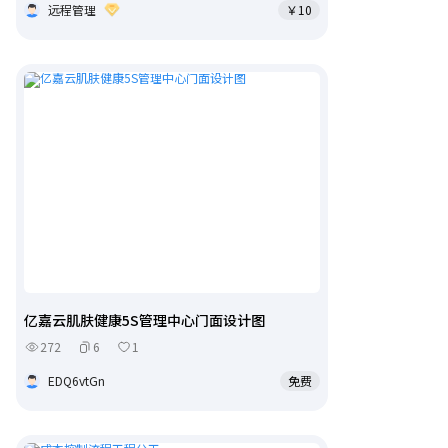
远程管理
￥10
亿嘉云肌肤健康5S管理中心门面设计图
272
6
1
EDQ6vtGn
免费