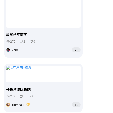
教学楼平面图
272
2
0
星晴
￥3
长株潭城际铁路
272
1
1
Hurrikale
￥3