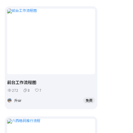
前台工作流程图
272
8
7
升sir
免费