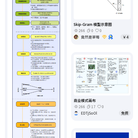
Skip-Gram 模型示意图
266
0
0
竟然是草莓
￥4
商业模式画布
266
17
0
EDTjSoOl
免费