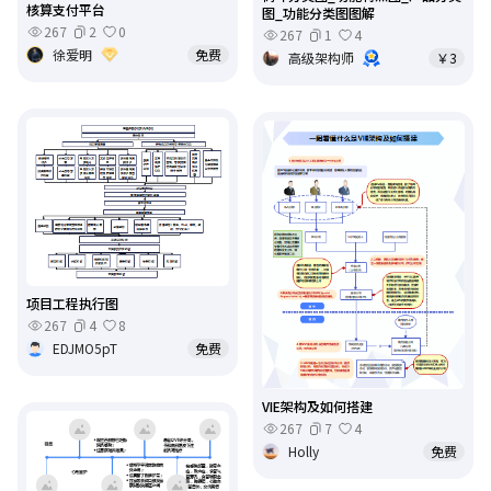
核算支付平台
图_功能分类图图解
267
2
0
267
1
4
徐爱明
免费
高级架构师
￥3
项目工程执行图
267
4
8
EDJMO5pT
免费
VIE架构及如何搭建
267
7
4
Holly
免费