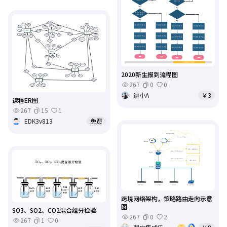
2020新生报到流程图
267
0
0
逯小A
￥3
课程ER图
267
15
1
EDK3v813
免费
跨境网络架构，策略路由走向示意
图
SO3、SO2、CO2混合组分检验
267
0
2
267
1
0