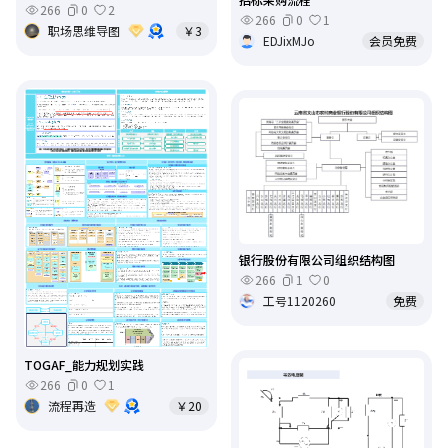
266
0
2
266
0
1
职场思维导图
￥3
EDJixMJo
会员免费
银行股份有限公司组织结构图
266
1
0
工号1120260
免费
TOGAF_能力规划实践
266
0
1
流程再造
￥20