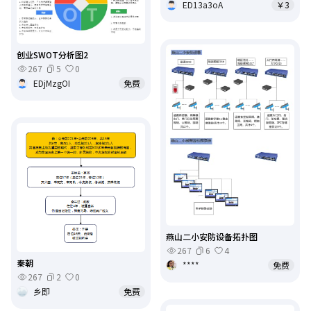
ED13a3oA
￥3
创业SWOT分析图2
267
5
0
EDjMzgOI
免费
燕山二小安防设备拓扑图
267
6
4
秦朝
****
免费
267
2
0
乡即
免费