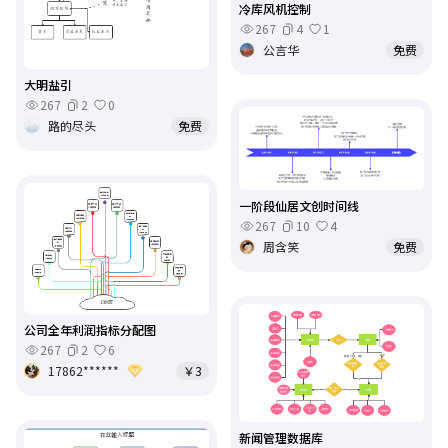
冷库风机控制
267
4
1
公言华
免费
大明盐引
267
2
0
路的尽头
免费
一阶段仙居文创时间线
267
10
4
周含笑
免费
公司全年利润指标分配图
267
2
6
17862******
￥3
新闻管理数据库