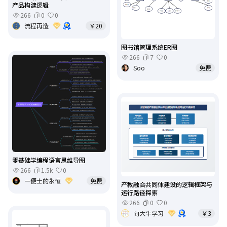
产品构建逻辑
266
0
0
流程再造
￥20
图书馆管理系统ER图
266
7
0
Soo
免费
零基础学编程语言思维导图
266
1.5k
0
一便士的永恒
免费
产教融合共同体建设的逻辑框架与
运行路径探索
266
0
0
向大牛学习
￥3