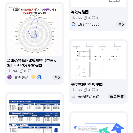
等效电路图
266
0
0
183****3086
￥5
全国药物临床试验机构（中医专
业）(GCP)分布雷达图
266
0
1
壹图说药
￥5
餐厅就餐UML时序图
266
4
0
夨落旳尐女孩
会员免费