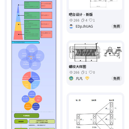
吧台设计 - 新版
266
4
1
EDpJhUAG
免费
螺纹大样图
266
1
0
凡凡
免费