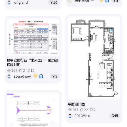
弱电集成IT基础架构运维
￥8
Kingrand
￥10
数字安防行业“未来工厂”能力建
设映射图
267
2
10
EDunKnow
￥5
平面设计图
267
22
2
ED10Mb4l
免费