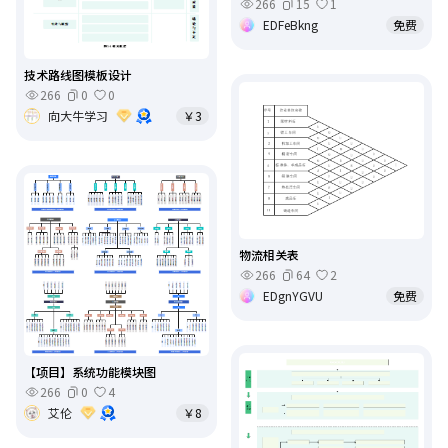
266
15
1
EDFeBkng
免费
技术路线图模板设计
266
0
0
向大牛学习
￥3
物流相关表
266
64
2
EDgnYGVU
免费
【项目】系统功能模块图
266
0
4
艾伦
￥8