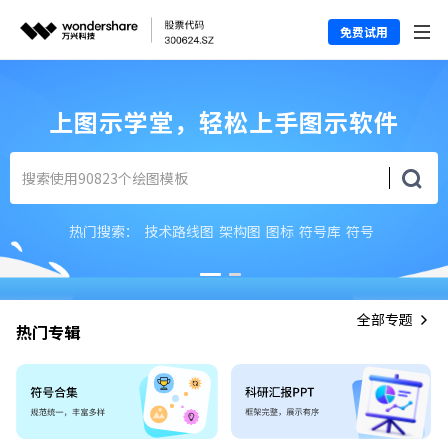
免费试用
上图示学堂，轻松上手图示软件
热门搜索：
技术路线图
架构图
图标
符号库
符号
全部专题
热门专辑