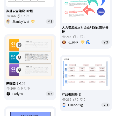
数据安全建设3阶段
266
1
1
Stanley Wei
￥3
人力资源成本对企业利润的影响分
析
266
0
0
七点HR
￥3
数据图形-159
266
0
0
Lady-w
￥6
产品框架图(1)
266
0
0
EDXAbKxg
￥3