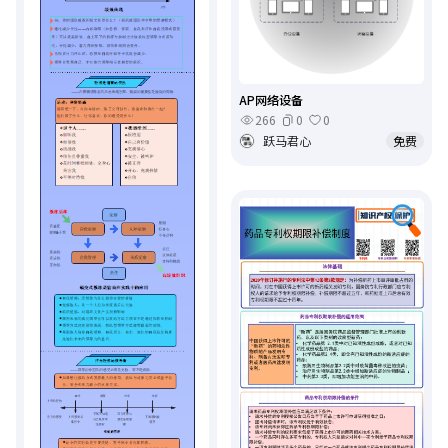
AP网络设备
266
0
0
跃马君心
免费