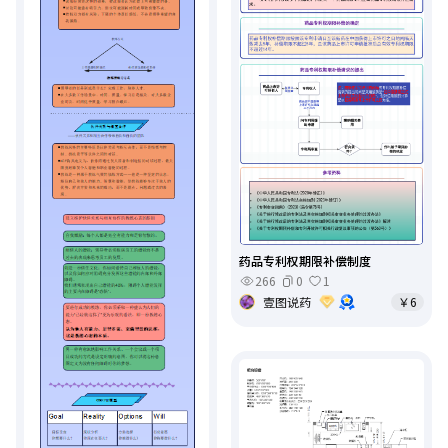
药品专利权期限补偿制度
266
0
1
壹图说药
￥6