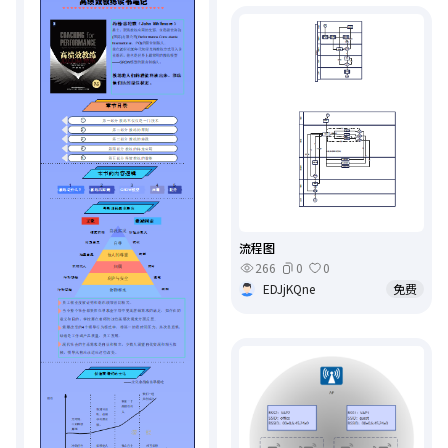
流程图
266
0
0
EDJjKQne
免费