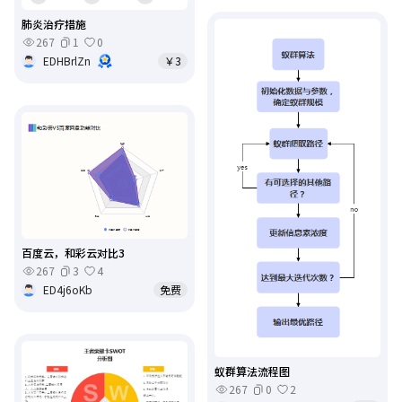
肺炎治疗措施
267
1
0
EDHBrlZn
￥3
百度云，和彩云对比3
267
3
4
ED4j6oKb
免费
蚁群算法流程图
267
0
2