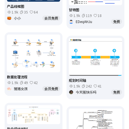
产品线框图
甘特图
1.9k
35
64
1.9k
119
18
小小
会员免费
EDeqAHJu
免费
数据处理流程
规划时间轴
1.9k
49
42
1.9k
242
41
猪猪女孩
会员免费
今天🈶️快乐吗
免费
毕业设计WBS