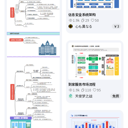
信息安全系统架构
1.9k
29
50
心も異なる
￥3
到家服务市场流程
1.9k
110
95
天使梦之战
免费