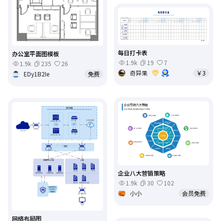
每日打卡表
办公室平面图模板
1.9k
19
7
1.9k
235
26
奇异果
￥3
EDy1B2Ie
免费
企业八大营销策略
1.9k
30
102
小小
会员免费
网络布局图