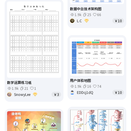
数据中台技术架构图
1.9k
25
66
L.C
￥10
用户体验地图
数学运算练习纸
1.9k
16
74
1.9k
21
1
EDDcj1dQ
￥10
SnowyLee
￥3