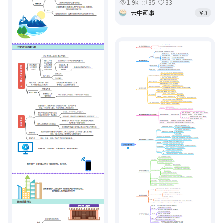
1.9k
35
33
云中画事
￥3