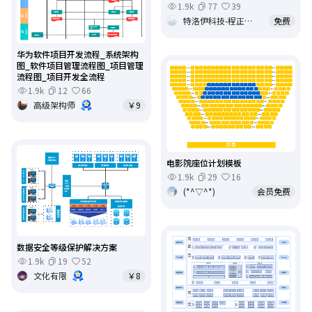
1.9k
77
39
特洛伊科技-程正伟-17303162000
免费
华为软件项目开发流程_系统架构
图_软件项目管理流程图_项目管理
流程图_项目开发全流程
1.9k
12
66
高级架构师
￥9
电影院座位计划模板
1.9k
29
16
(*^▽^*)
会员免费
数据安全等级保护解决方案
1.9k
19
52
文化有限
￥8