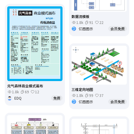
数据流模板
1.8k
91
22
亿图图示
会员免费
元气森林商业模式画布
三维定向地图
1.8k
69
12
1.8k
99
37
EDQ
免费
亿图图示
会员免费