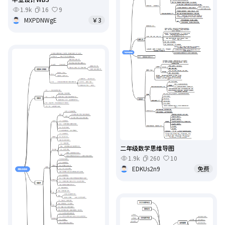
1.9k
16
9
MXPDNWgE
￥3
二年级数学思维导图
1.9k
260
10
EDKUs2n9
免费