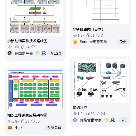
地铁线路图（日本）
1.8k
21
3
小鼠动物实验技术路线图
Simone明智鸾😎
免费
1.8k
14
9
竟然是草莓
￥12.9
网络监控
1.8k
53
24
知识工程系统应用架构图
网络营销专家
￥3
1.8k
19
65
小小
会员免费