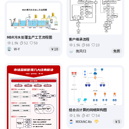
MBR污水处理生产工艺流程图
客户继承流程
1.9k
52
50
1.9k
68
23
W-Y
￥10
挽风归
免费
结合云计算的网络架构图
1.9k
47
54
MXXrkC4o
￥5