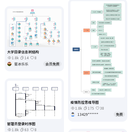
大学目录信息树结构
1.8k
14
8
星冰乐乐
会员免费
疫情防控思维导图
1.8k
175
38
13429******
免费
管理员登录时序图
1.8k
63
8