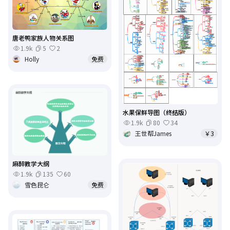
唐老鸭家族人物关系图
1.9k
5
2
Holly
免费
水果保鲜导图（终结版）
1.9k
80
34
王世帮James
￥3
麻醉教学大纲
1.9k
135
60
雪色昆仑
免费