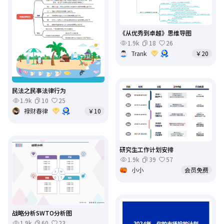
《从优秀到卓越》思维导图
1.9k
18
26
Trank
￥20
民法之民事法律行为
1.9k
10
25
禄财春律
￥10
研究生工作计划安排
1.9k
39
57
小小
会员免费
战略分析SWTO分析图
1.9k
60
23