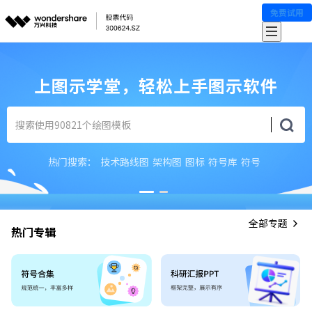
免费试用
上图示学堂，轻松上手图示软件
热门搜索：
技术路线图
架构图
图标
符号库
符号
全部专题
热门专辑