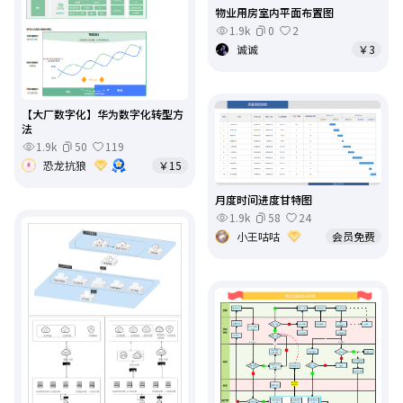
物业用房室内平面布置图
1.9k
0
2
诚诚
￥3
【大厂数字化】华为数字化转型方
法
1.9k
50
119
恐龙抗狼
￥15
月度时间进度甘特图
1.9k
58
24
小王咕咕
会员免费