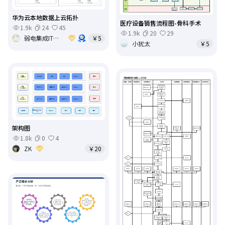
华为云本地数据上云拓扑
医疗设备销售流程图-骨科手术
1.9k
24
45
1.9k
20
29
弱电集成IT基础架构运维
￥5
小犹太
￥5
架构图
1.8k
0
4
ZK
￥20