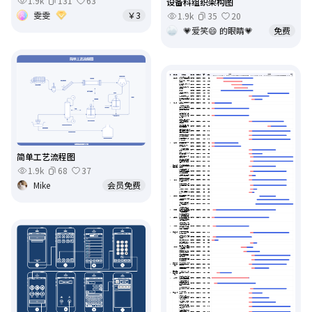
1.9k
131
63
设备科组织架构图
雯雯
￥3
1.9k
35
20
💗爱笑😄 的眼睛💗
免费
简单工艺流程图
1.9k
68
37
Mike
会员免费