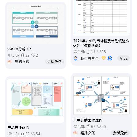
2024年，你的市场投放计划该这么
做？（值得收藏）
SWTO分析 02
1.9k
19
95
1.9k
27
2
践行者宣言
￥12
猪猪女孩
会员免费
下单订购工作流程
1.9k
67
55
产品商业画布
猪猪女孩
会员免费
1.9k
38
54