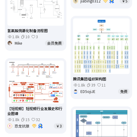
jiabing0312
￥5
氢氟酸烷基化制备流程图
1.8k
10
3
Mike
会员免费
腾讯集团组织架构图
1.8k
39
11
ED5ojiJE
免费
【短视频】短视频行业发展史和行
业图谱
1.8k
15
32
恐龙抗狼
￥3