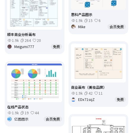
思科产品图示
1.9k
15
6
Mike
会员免费
顺丰商业分析画布
1.9k
264
20
Meigumi777
免费
商业画布（美妆品牌）
1.9k
42
11
EDx71sqZ
免费
在线产品状态
1.9k
19
44
亿图图示
会员免费