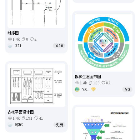
时序图
1.4k
0
2
321
￥10
教学生态圆形图
1.4k
108
82
YSL
￥3
衣柜平面设计图
1.4k
191
41
邱邱
免费