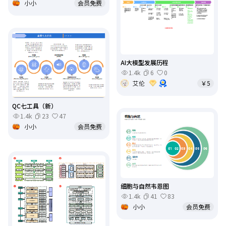
小小
会员免费
AI大模型发展历程
1.4k
6
0
艾伦
￥5
QC七工具（新）
1.4k
23
47
小小
会员免费
细胞与自然韦恩图
1.4k
41
83
小小
会员免费