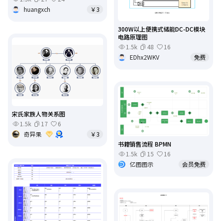
huangxch
￥3
300W以上便携式储能DC-DC模块
电路原理图
1.5k
48
16
EDhx2WKV
免费
宋氏家族人物关系图
1.5k
17
6
奇异果
￥3
书籍销售流程 BPMN
1.5k
15
16
亿图图示
会员免费