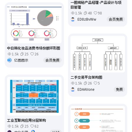
一图揭秘产品经理-产品设计与项
目管理
1.5k
48
98
ED8zBvWw
会员免费
中日韩化妆品消费市场份额环形图
1.5k
25
26
亿图图示
会员免费
二手交易平台架构图
1.5k
26
5
EDAAVone
免费
工业互联网应用分层架构
1.5k
25
62