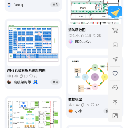
fanxq
￥3
消防疏散图
1.4k
119
28
EDDLoXvc
免费
WMS仓储管理系统架构图
1.4k
19
26
高级架构师
￥4
数据模型
1.4k
15
32
小小
会员免费