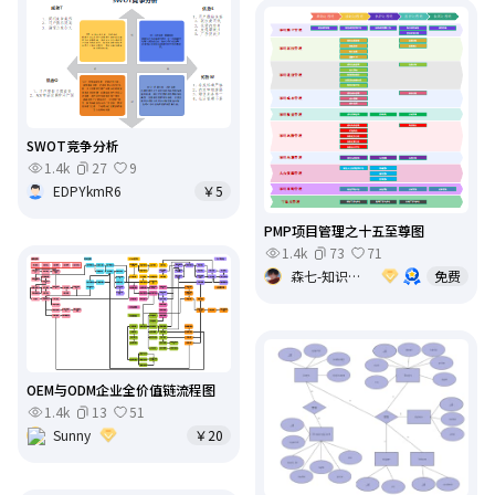
SWOT竞争分析
1.4k
27
9
EDPYkmR6
￥5
PMP项目管理之十五至尊图
1.4k
73
71
森七-知识敏捷
免费
OEM与ODM企业全价值链流程图
1.4k
13
51
Sunny
￥20