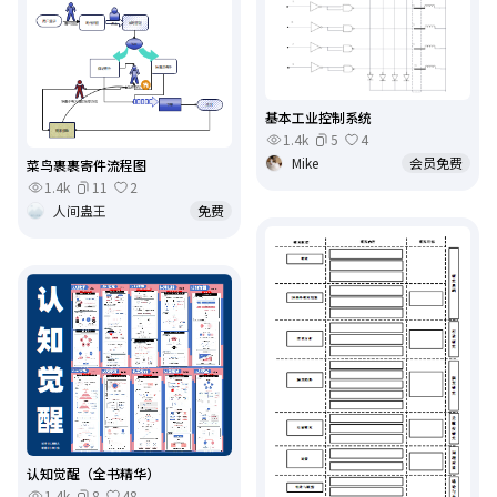
基本工业控制系统
1.4k
5
4
Mike
会员免费
菜鸟裹裹寄件流程图
1.4k
11
2
人间蛊王
免费
认知觉醒（全书精华）
1.4k
8
48