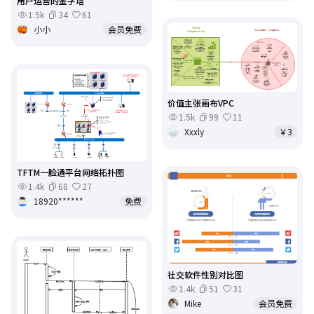
用户运营的金字塔
1.5k
34
61
小小
会员免费
价值主张画布VPC
1.5k
99
11
Xxxly
￥3
TFTM一脸通平台网络拓扑图
1.4k
68
27
18920******
免费
社交软件性别对比图
1.4k
51
31
Mike
会员免费