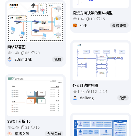
投资方向决策的漏斗模型
1.4k
13
15
小小
会员免费
网络部署图
1.4k
86
28
EDnmd7ik
免费
外卖订购时序图
1.4k
112
14
dailiang
免费
SWOT分析 10
1.4k
31
15
猪猪女孩
会员免费