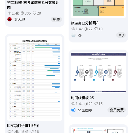
初二8班期末考试前三名分数统计
图
1.4k
305
28
萧大胆
免费
旅游商业分析画布
1.4k
22
10
🍮
￥3
时间线模板 05
1.4k
20
15
亿图图示
会员免费
固买项目进度甘特图
1.4k
41
16