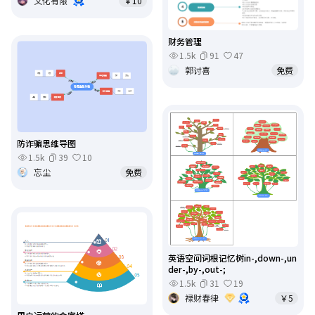
文化有限
￥10
财务管理
1.5k
91
47
郭讨喜
免费
防诈骗思维导图
1.5k
39
10
忘尘
免费
英语空间词根记忆树in-,down-,un
der-,by-,out-;
1.5k
31
19
禄财春律
￥5