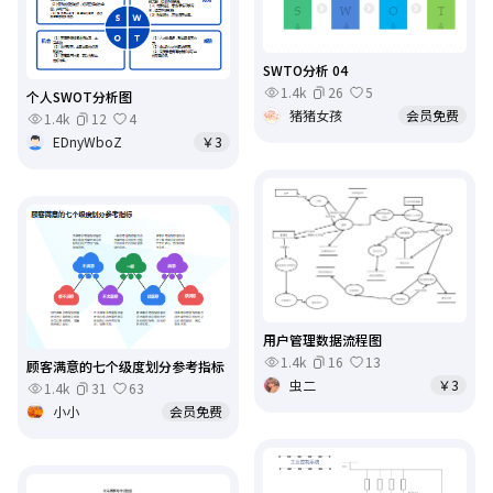
SWTO分析 04
1.4k
26
5
个人SWOT分析图
猪猪女孩
会员免费
1.4k
12
4
EDnyWboZ
￥3
用户管理数据流程图
1.4k
16
13
顾客满意的七个级度划分参考指标
虫二
￥3
1.4k
31
63
小小
会员免费