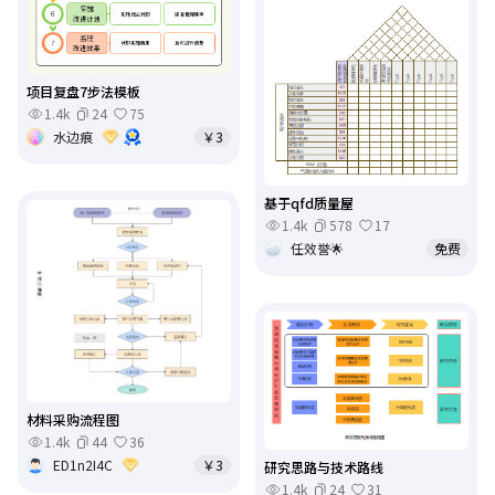
项目复盘7步法模板
1.4k
24
75
水边痕
￥3
基于qfd质量屋
1.4k
578
17
任效誉🌟
免费
材料采购流程图
1.4k
44
36
ED1n2I4C
￥3
研究思路与技术路线
1.4k
24
31