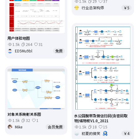
1.5k
29
37
行业总架构师
￥5
用户体验地图
1.5k
264
31
ED5Mu9bl
免费
对象关系映射关系图
水公园腕带及微信扫码(含密码取
1.5k
32
1
物)储物柜V1.0_2021
1.5k
18
15
Mike
会员免费
初夏的微笑
￥4