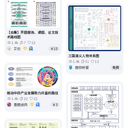
【合集】开题报告、课题、论文技
术路线图
1.4k
7
22
艾伦
￥15
三国演义人物关系图
1.4k
51
13
图你所爱
免费
推动中药产业发展助力共富的路径
1.4k
22
22
壹图说药
￥3