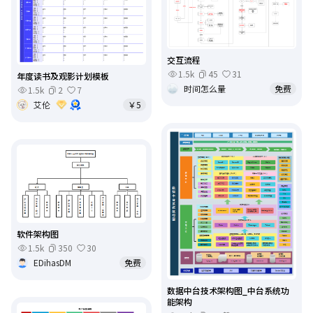
交互流程
1.5k
45
31
年度读书及观影计划模板
时间怎么量
免费
1.5k
2
7
艾伦
￥5
软件架构图
1.5k
350
30
EDihasDM
免费
数据中台技术架构图_中台系统功
能架构