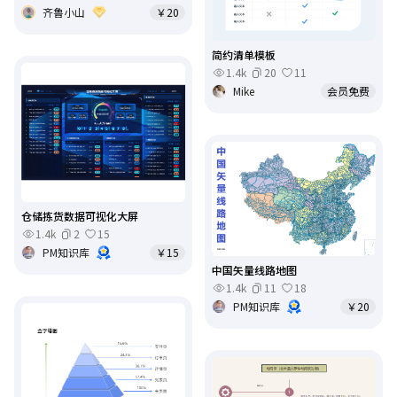
齐鲁小山
￥20
简约清单模板
1.4k
20
11
Mike
会员免费
仓储拣货数据可视化大屏
1.4k
2
15
PM知识库
￥15
中国矢量线路地图
1.4k
11
18
PM知识库
￥20