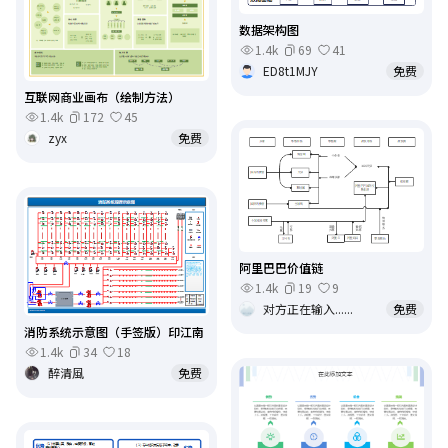
数据架构图
1.4k
69
41
ED8t1MJY
免费
互联网商业画布（绘制方法）
1.4k
172
45
zyx
免费
阿里巴巴价值链
1.4k
19
9
对方正在输入......
免费
消防系统示意图（手签版）印江南
1.4k
34
18
醉清風
免费