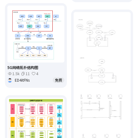
5G网络拓扑结构图
1.5k
11
4
ED4itFNs
免费