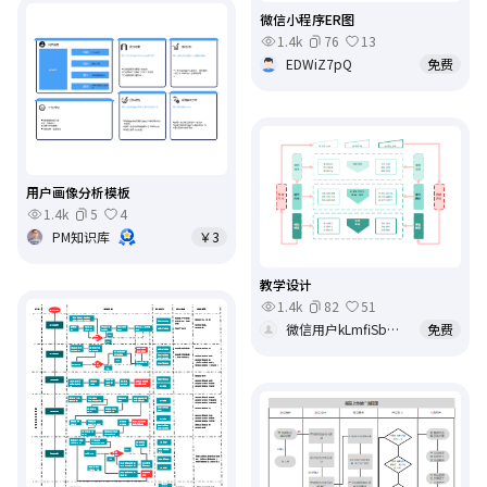
微信小程序ER图
1.4k
76
13
EDWiZ7pQ
免费
用户画像分析模板
1.4k
5
4
PM知识库
￥3
教学设计
1.4k
82
51
微信用户kLmfiSbRUK
免费