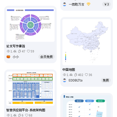
一图胜万言
￥3
论文写作要旨
1.4k
47
59
小小
会员免费
中国地图
1.4k
402
36
EDDBLTta
免费
智慧供应链平台-系统架构图
1.4k
6
68