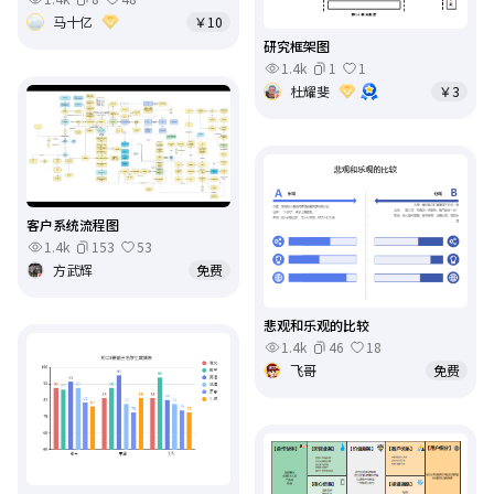
马十亿
￥10
研究框架图
1.4k
1
1
杜耀斐
￥3
客户系统流程图
1.4k
153
53
方武辉
免费
悲观和乐观的比较
1.4k
46
18
飞哥
免费