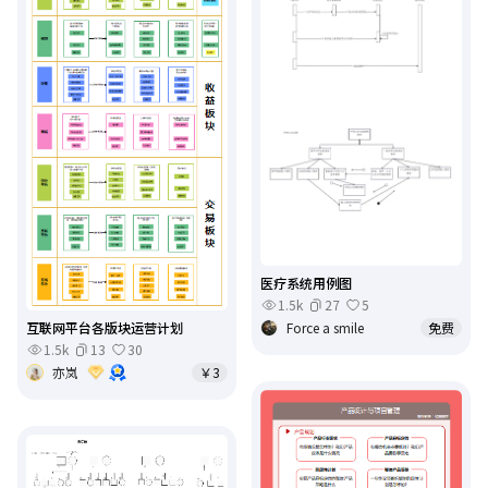
医疗系统用例图
1.5k
27
5
互联网平台各版块运营计划
Force a smile
免费
1.5k
13
30
亦岚
￥3