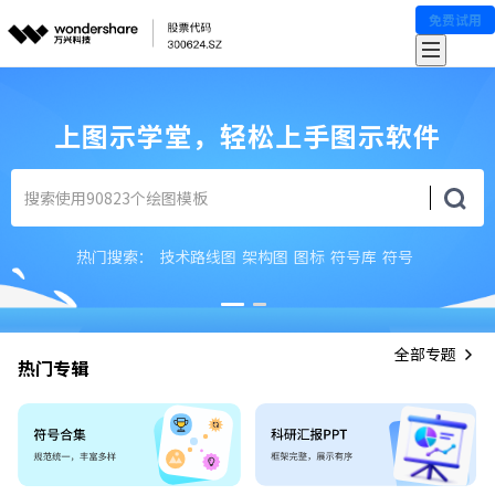
免费试用
上图示学堂，轻松上手图示软件
热门搜索：
技术路线图
架构图
图标
符号库
符号
全部专题
热门专辑