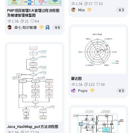
1.5k
57
33
Miss
￥3
PMP项目管理5大管理过程流程图
及敏捷管理模型图
1.5k
21
64
森七-知识敏捷
￥6
雷达图
1.5k
222
30
Popo
￥3
Java_HashMap_put方法流程图
1.5k
27
24