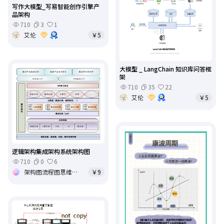
写作大模型_写易智能创作引擎产
品架构
710
3
1
艾伦
￥5
大模型 _ LangChain 知识库问答框
架
710
35
22
艾伦
￥5
逻辑架构集成架构系统架构图
710
0
6
架构图流程图思维导图
￥9