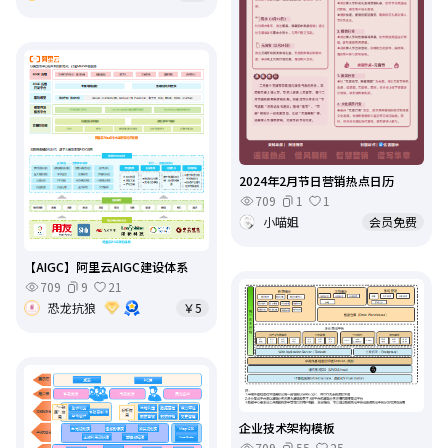
2024年2月节日营销热点日历
709
1
1
小喵姐
会员免费
【AIGC】阿里云AIGC建设体系
709
9
21
恐龙抗狼
￥5
企业技术架构模板
709
55
25