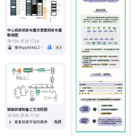
中心机房机柜布置示意图机柜布置
联络图
710
10
10
搜书qq434412359
￥3
磷酸铁锂制备工艺流程图
710
38
10
麦麦就是宇宙的真神
免费