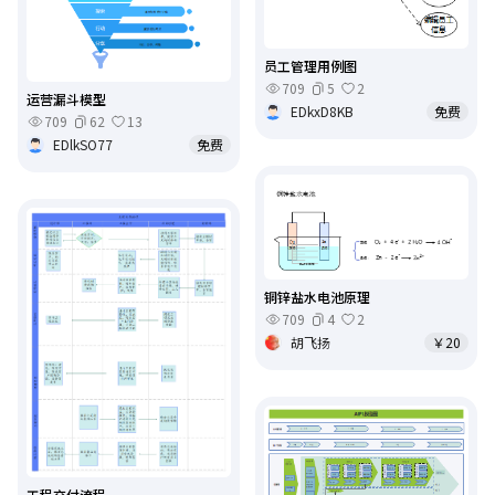
员工管理用例图
709
5
2
运营漏斗模型
EDkxD8KB
免费
709
62
13
EDlkSO77
免费
铜锌盐水电池原理
709
4
2
胡飞扬
￥20
工程交付流程