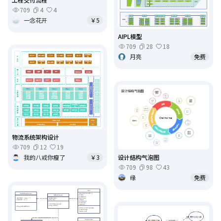
709
4
4
一念花开
￥5
AIPL模型
709
28
18
月亮
免费
物流系统架构设计
709
12
19
设计结构气泡图
我的八戒你瘦了
￥3
709
98
43
缘
免费