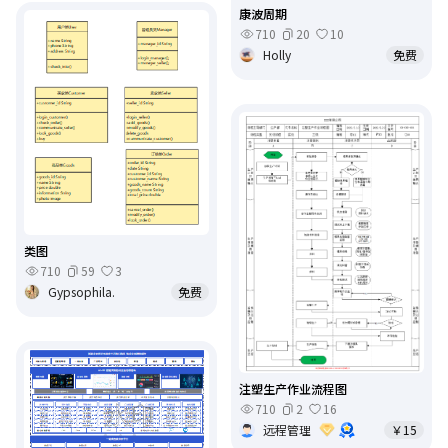
康波周期
710
20
10
Holly
免费
类图
710
59
3
Gypsophila.
免费
注塑生产作业流程图
710
2
16
远程管理
￥15