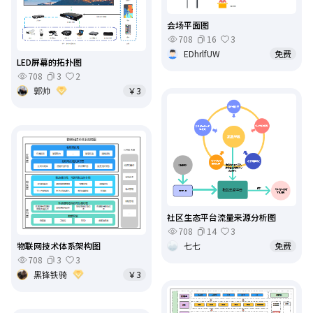
会场平面图
708
16
3
EDhrlfUW
免费
LED屏幕的拓扑图
708
3
2
郭帅
￥3
社区生态平台流量来源分析图
708
14
3
七七
免费
物联网技术体系架构图
708
3
3
黑锋铁骑
￥3