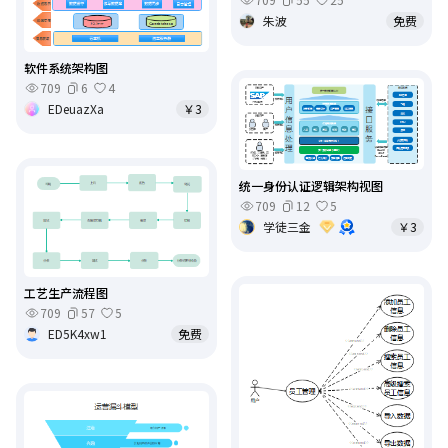
朱波
免费
软件系统架构图
709
6
4
EDeuazXa
￥3
统一身份认证逻辑架构视图
709
12
5
学徒三金
￥3
工艺生产流程图
709
57
5
ED5K4xw1
免费