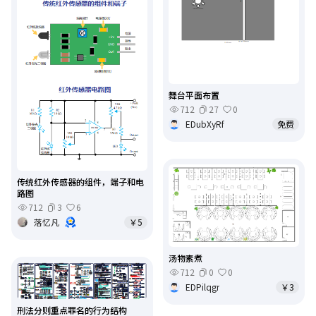
舞台平面布置
712
27
0
EDubXyRf
免费
传统红外传感器的组件，端子和电
路图
712
3
6
落忆凡
￥5
汤物素煮
712
0
0
EDPilqgr
￥3
刑法分则重点罪名的行为结构