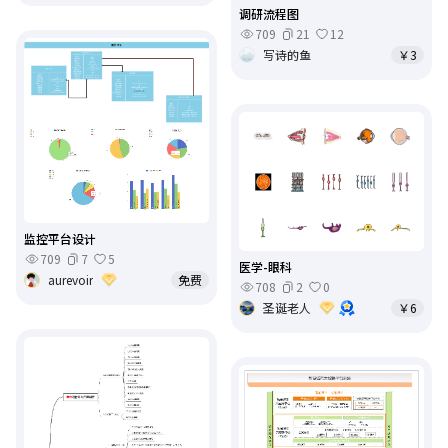
调研流程图
709
21
12
写诗的鱼
￥3
监控平台设计
709
7
5
医学-眼科
aurevoir
免费
708
2
0
圣诞老人
￥6