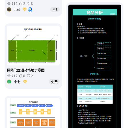
712
2
8
Leet
￥8
极限飞盘运动场地示意图
712
8
2
小七
免费