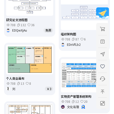
研究论文流程图
708
132
36
EDQwXjAu
免费
组织架构图
708
87
6
EDnVfLb2
免费
个人商业画布
708
13
8
刘
￥3
实物资产管理系统架构
708
12
20
文化有限
￥6