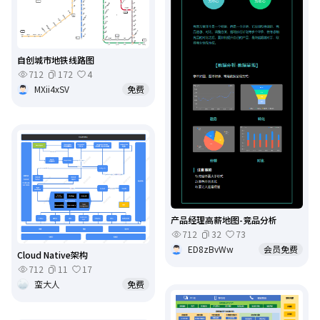
自创城市地铁线路图
712
172
4
MXii4xSV
免费
产品经理高薪地图-竞品分析
712
32
73
ED8zBvWw
会员免费
Cloud Native架构
712
11
17
蛮大人
免费