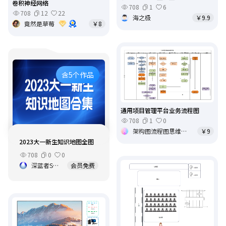
卷积神经网络
708
1
6
708
12
22
海之极
￥9.9
竟然是草莓
￥8
含5个作品
通用项目管理平台业务流程图
708
1
0
架构图流程图思维导图
￥9
2023大一新生知识地图全图
708
0
0
深蓝者Super3
会员免费