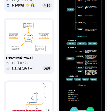
712
11
14
远程管理
￥10
价值观念和行为准则
712
8
1
佳佳超爱笑哇🌟
免费