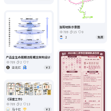
洛阳地铁示意图
709
15
0
2
免费
产品全生命周期流程概念架构设计
709
2
7
柒北亿
￥3
《深度工作》
709
2
13
马十亿
￥3