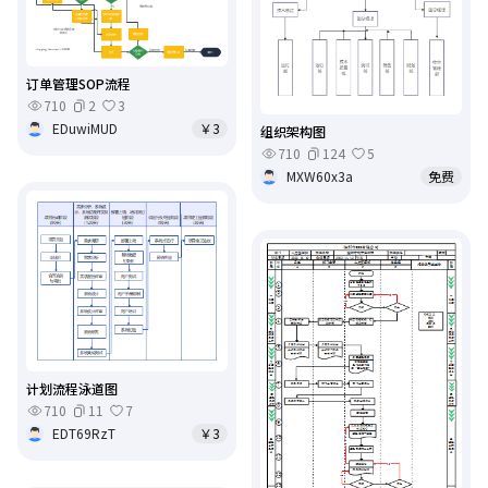
订单管理SOP流程
710
2
3
EDuwiMUD
￥3
组织架构图
710
124
5
MXW60x3a
免费
计划流程泳道图
710
11
7
EDT69RzT
￥3