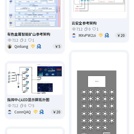
云安全参考架构
712
0
1
有色金属智能矿山参考架构
MXvPW2zi
￥20
712
2
1
Qinliang
￥5
指挥中心LED显示屏拓扑图
712
0
5
ConnQAQ
￥20