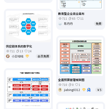
教育型企业商业画布
711
65
11
陈丹丹
免费
供应链体系的数字化
711
13
24
小王咕咕
会员免费
全面预算管理框架图
710
0
1
jiabing0312
￥5