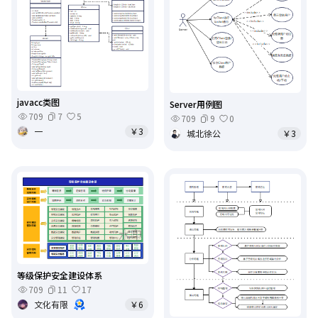
javacc类图
Server用例图
709
7
5
709
9
0
一
￥3
城北徐公
￥3
等级保护安全建设体系
709
11
17
文化有限
￥6