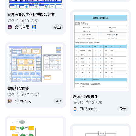
零售行业数字化运营解决方案
710
10
51
文化有限
￥12
微服务架构图
710
47
34
尊恒门窗报价单
XiaoPeng
￥3
710
18
0
EDf6nmpL
免费