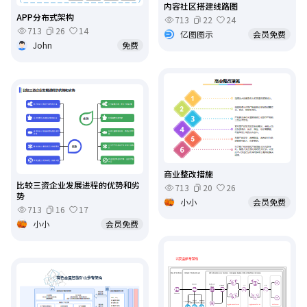
内容社区搭建线路图
APP分布式架构
713
22
24
713
26
14
亿图图示
会员免费
John
免费
商业整改措施
比较三资企业发展进程的优势和劣
713
20
26
势
小小
会员免费
713
16
17
小小
会员免费