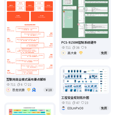
PCS-9150M控制系统硬件
711
36
9
高大舍
免费
互联网商业模式画布要点解析
711
6
22
恐龙抗狼
￥10
工控安全规划拓扑图
711
47
23
EDLmPxO0
免费