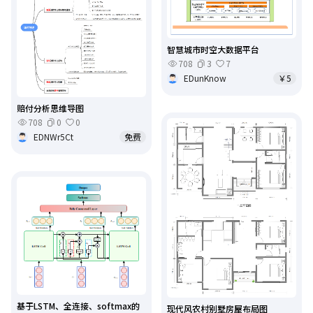
智慧城市时空大数据平台
708
3
7
EDunKnow
￥5
赔付分析思维导图
708
0
0
EDNWr5Ct
免费
基于LSTM、全连接、softmax的
现代风农村别墅房屋布局图