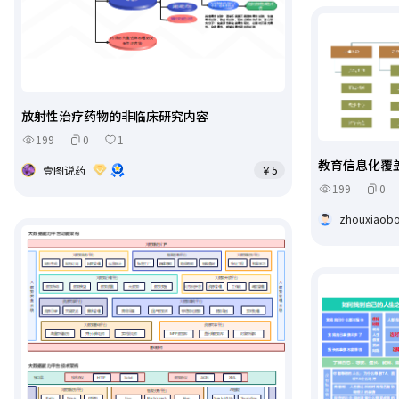
放射性治疗药物的非临床研究内容
199
0
1
教育信息化覆
壹图说药
￥5
199
0
zhouxiaob