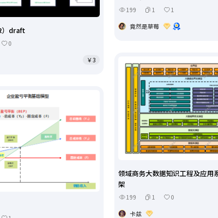
199
1
1
竟然是草莓
R）draft
0
￥3
领域商务大数据知识工程及应用
架
199
1
0
卡兹
1