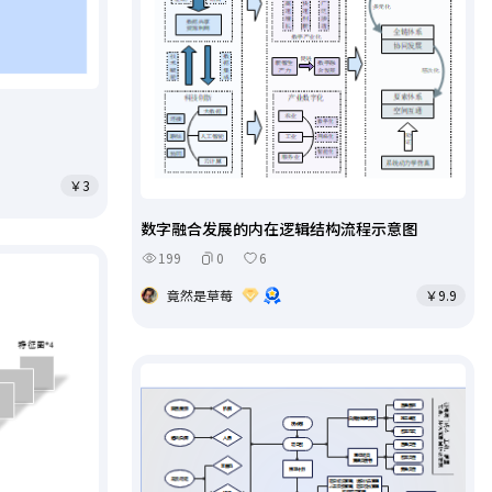
￥3
数字融合发展的内在逻辑结构流程示意图
199
0
6
竟然是草莓
￥9.9