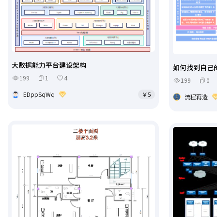
大数据能力平台建设架构
如何找到自己
199
1
4
199
0
EDppSqWq
￥5
流程再造