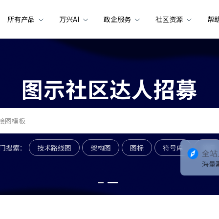
所有产品
万兴AI
政企服务
社区资源
帮
图示社区达人招募
门搜索：
技术路线图
架构图
图标
符号库
符号
全站
海量