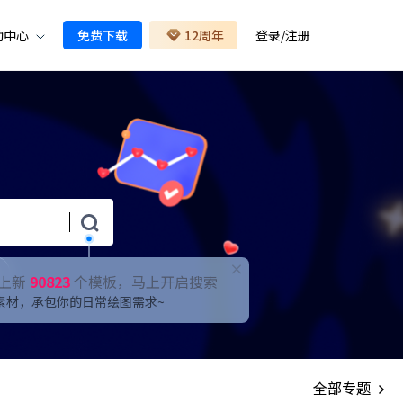
助中心
免费下载
12周年
登录
/
注册
上新
90823
个模板，马上开启搜索
素材，承包你的日常绘图需求~
全部专题