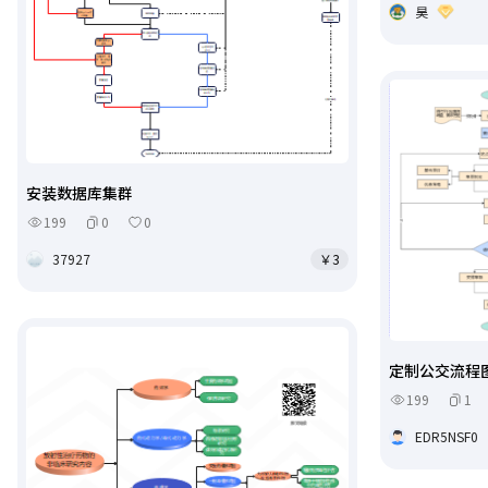
昊
安装数据库集群
199
0
0
37927
￥3
定制公交流程
199
1
EDR5NSF0