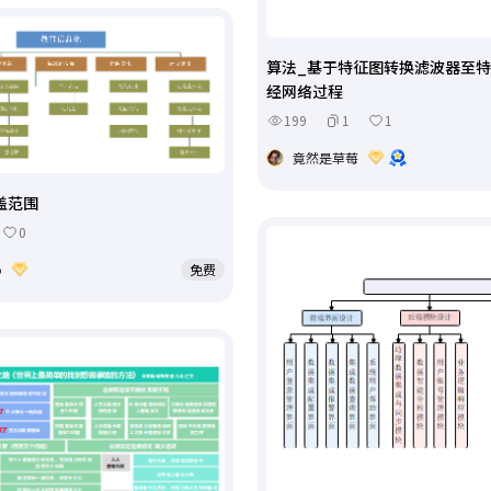
算法_基于特征图转换滤波器至
经网络过程
199
1
1
竟然是草莓
盖范围
0
o
免费