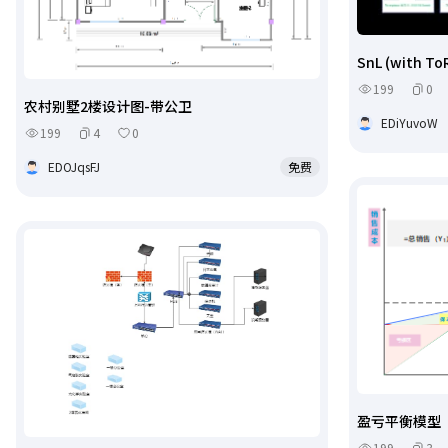
SnL (with To
199
0
农村别墅2楼设计图-带公卫
EDiYuvoW
199
4
0
EDOJqsFJ
免费
盈亏平衡模型
199
3