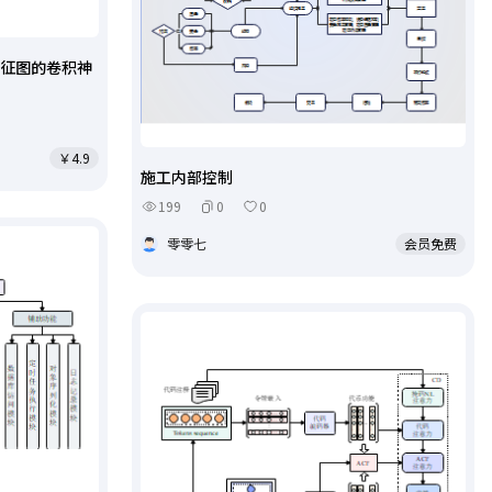
特征图的卷积神
￥4.9
施工内部控制
199
0
0
零零七
会员免费