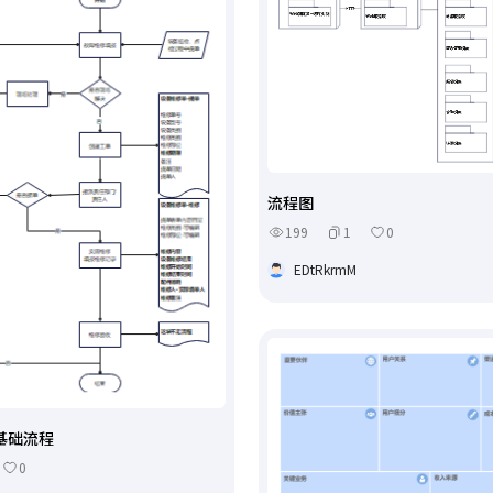
流程图
199
1
0
EDtRkrmM
基础流程
0