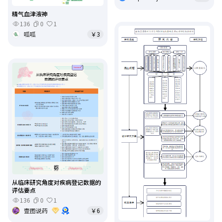
精气血津液神
136
0
1
呱呱
￥3
从临床研究角度对疾病登记数据的
评估要点
136
0
1
壹图说药
￥6