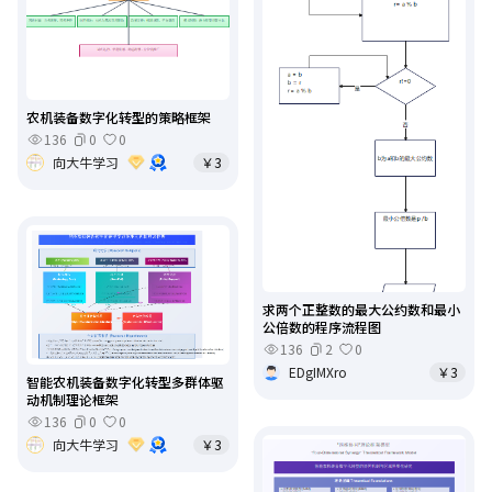
农机装备数字化转型的策略框架
136
0
0
向大牛学习
￥3
求两个正整数的最大公约数和最小
公倍数的程序流程图
136
2
0
EDgIMXro
￥3
智能农机装备数字化转型多群体驱
动机制理论框架
136
0
0
向大牛学习
￥3