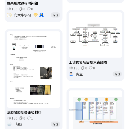
成果形成过程时间轴
136
0
0
向大牛学习
￥3
土壤修复项目技术路线图
136
0
0
炙生
￥3
溶胶凝胶制备正极材料
136
0
1
『嬴』
￥3