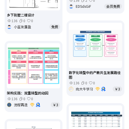
136
2
0
EDSdsGiF
会员免费
乡下别墅二楼设计
136
0
0
小盆友露盈
免费
数字化转型中的产教共生发展路径
图
136
0
0
向大牛学习
￥3
架构实践：双重转型的动因
136
0
0
流程再造
￥3