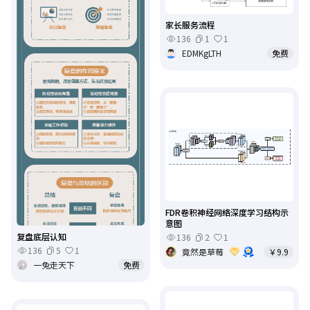
家长服务流程
136
1
1
EDMKgLTH
免费
FDR卷积神经网络深度学习结构示
意图
复盘底层认知
136
2
1
136
5
1
竟然是草莓
￥9.9
一兔走天下
免费