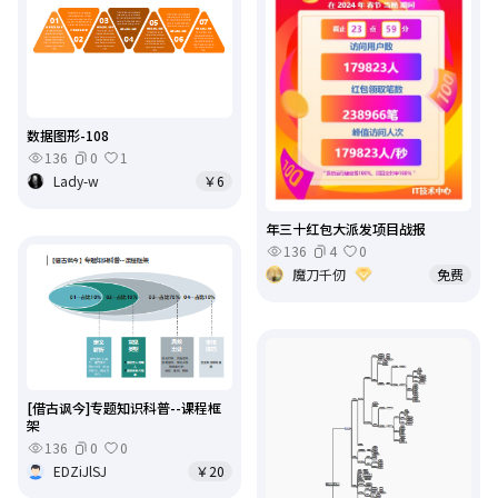
数据图形-108
136
0
1
Lady-w
￥6
年三十红包大派发项目战报
136
4
0
魔刀千仞
免费
[借古讽今]专题知识科普--课程框
架
136
0
0
EDZiJlSJ
￥20