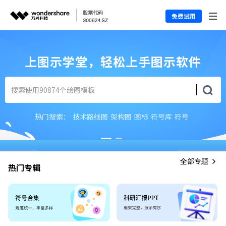
免费试用
上图示学堂，轻松上手图示软件
热门搜索：
技术路线图
架构图
图标
符号库
符号
全部专题
热门专辑