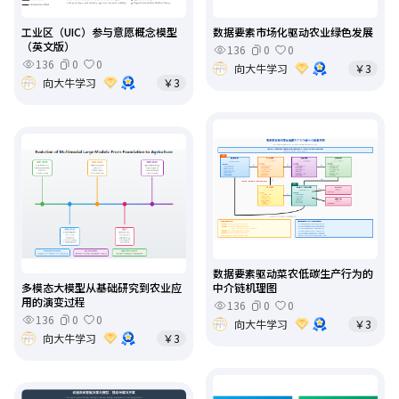
工业区（UIC）参与意愿概念模型
数据要素市场化驱动农业绿色发展
（英文版）
136
0
0
136
0
0
向大牛学习
￥3
向大牛学习
￥3
数据要素驱动菜农低碳生产行为的
多模态大模型从基础研究到农业应
中介链机理图
用的演变过程
136
0
0
136
0
0
向大牛学习
￥3
向大牛学习
￥3