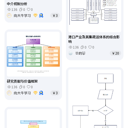
中介机制分析
136
0
0
向大牛学习
￥3
港口产业及其集疏运体系的综合影
响
136
0
0
🐰的🐷
￥20
研究贡献与价值框架
136
0
0
向大牛学习
￥3