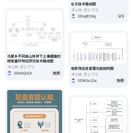
论文技术路线图
136
3
2
EDsqRCNq
￥5
乌蒙乡不同高山栎林下土壤细菌的
碳氮循环特征研究技术路线图
136
2
1
电影院信息管理功能结构图
EDAUQULh
免费
136
2
1
EDW3xJZw
免费