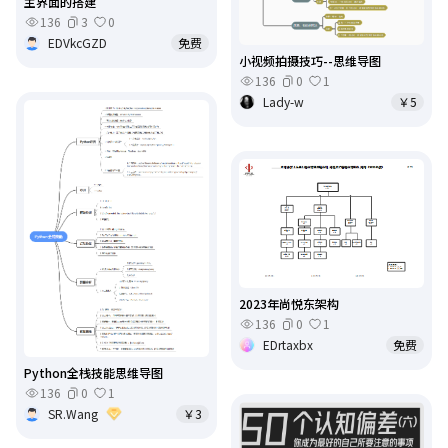
主界面的搭建
136
3
0
EDVkcGZD
免费
小视频拍摄技巧--思维导图
136
0
1
Lady-w
￥5
2023年尚悦东架构
136
0
1
EDrtaxbx
免费
Python全栈技能思维导图
136
0
1
SR.Wang
￥3