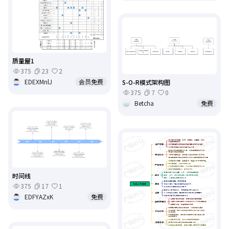
质量屋1
375
23
2
EDEXMnlJ
会员免费
S-O-R模式架构图
375
7
0
Betcha
免费
时间线
375
17
1
EDFYAZxK
免费