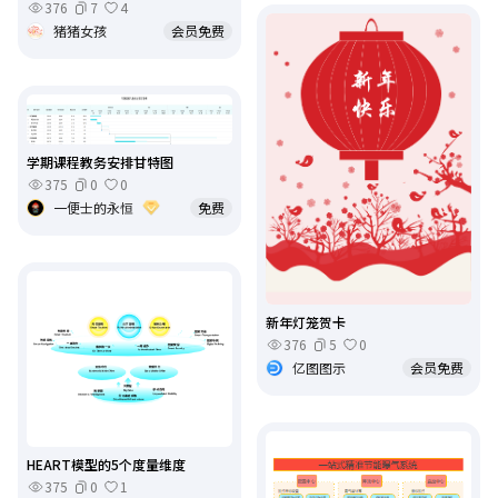
376
7
4
猪猪女孩
会员免费
学期课程教务安排甘特图
375
0
0
一便士的永恒
免费
新年灯笼贺卡
376
5
0
亿图图示
会员免费
HEART模型的5个度量维度
375
0
1