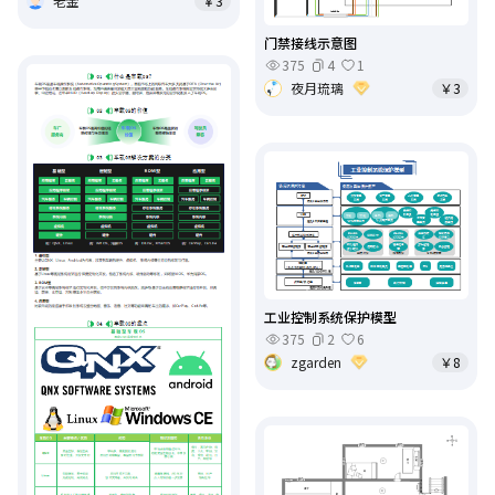
老金
￥3
门禁接线示意图
375
4
1
夜月琉璃
￥3
工业控制系统保护模型
375
2
6
zgarden
￥8