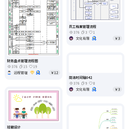
员工档案管理流程
376
3
1
文化有限
￥3
财务盘点管理流程图
376
15
19
远程管理
￥12
简洁时间轴042
376
9
8
文化有限
￥3
班徽设计