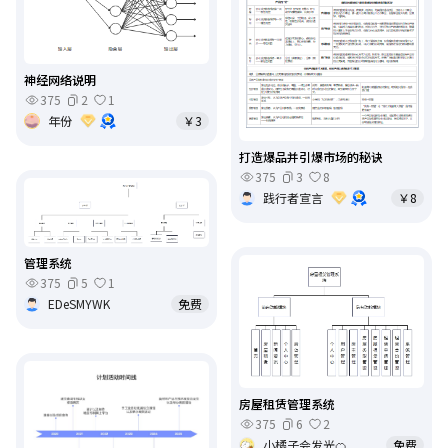
神经网络说明
375
2
1
年份
￥3
打造爆品并引爆市场的秘诀
375
3
8
践行者宣言
￥8
管理系统
375
5
1
EDeSMYWK
免费
房屋租赁管理系统
375
6
2
小橘子会发光🍊
免费