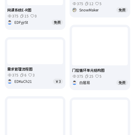
375
12
5
网课系统E-R图
SnowMaker
免费
375
15
0
EDFyjrSt
免费
需求管理流程图
门控循环单元结构图
375
6
3
375
25
5
EDKuCh21
￥3
白居易
免费