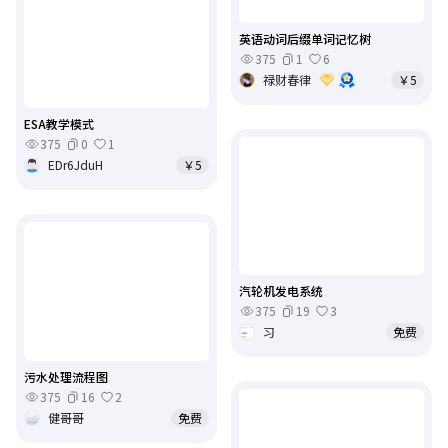
英语动词后缀单词记忆树
375
1
6
禄财春律
￥5
ESA教学模式
375
0
1
EDr6JduH
￥5
汽轮机发电系统
375
19
3
习
免费
污水处理流程图
375
16
2
健哥哥
免费