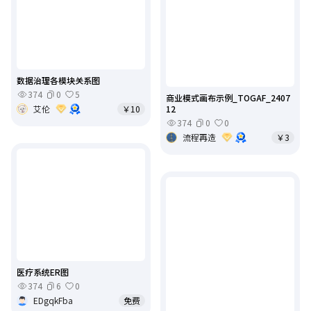
数据治理各模块关系图
374
0
5
商业模式画布示例_TOGAF_2407
艾伦
￥10
12
374
0
0
流程再造
￥3
医疗系统ER图
374
6
0
EDgqkFba
免费