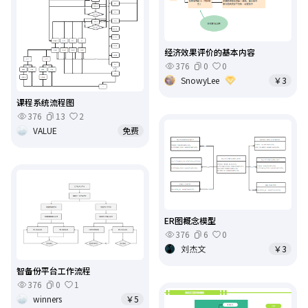
经济效果评价的基本内容
376
0
0
SnowyLee
￥3
课程系统流程图
376
13
2
VALUE
免费
ER图概念模型
376
6
0
刘杰文
￥3
智备份平台工作流程
376
0
1
winners
￥5