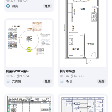
376
8
1
月亮
免费
抗菌药PDCA循环
餐厅布局图
376
9
4
376
62
6
亢秀娟
免费
Mr.黑
免费