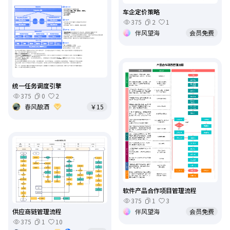
车企定价策略
375
2
1
伴风望海
会员免费
统一任务调度引擎
375
0
2
春风酿酒
￥15
软件产品合作项目管理流程
375
1
3
供应商链管理流程
伴风望海
会员免费
375
1
10