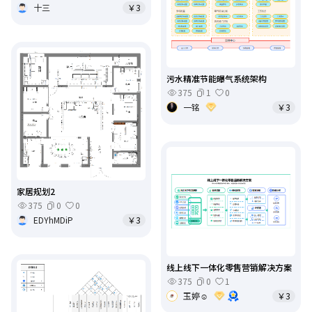
十三
￥3
污水精准节能曝气系统架构
375
1
0
一铭
￥3
家居规划2
375
0
0
EDYhMDiP
￥3
线上线下一体化零售营销解决方案
375
0
1
玉婷☺
￥3