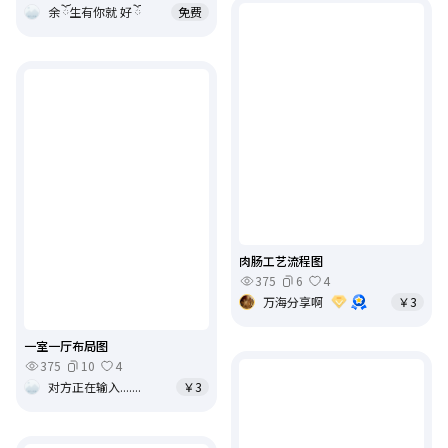
余 ོ生有你就 好 ོ
免费
肉肠工艺流程图
375
6
4
万海分享啊
￥3
一室一厅布局图
375
10
4
对方正在输入.......
￥3