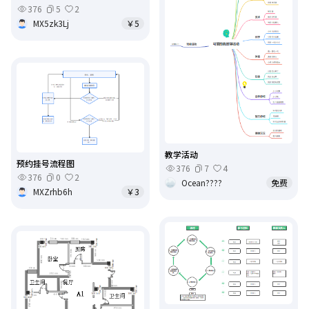
376
5
2
MX5zk3Lj
￥5
教学活动
预约挂号流程图
376
7
4
376
0
2
Ocean????
免费
MXZrhb6h
￥3