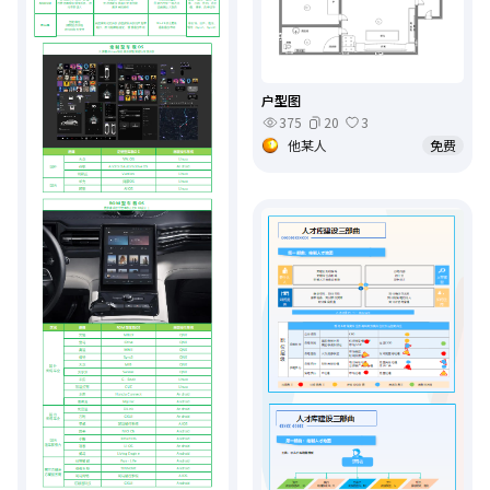
户型图
375
20
3
他某人
免费