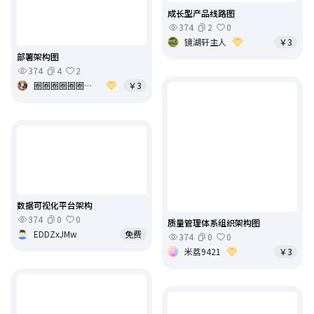
成长型产品线路图
374
2
0
镜湖轩主人
￥3
部署架构图
374
4
2
圈圈圈圈圈圈圈圈????
￥3
数据可视化平台架构
374
0
0
质量管理体系组织架构图
EDDZxJMw
免费
374
0
0
米荔9421
￥3