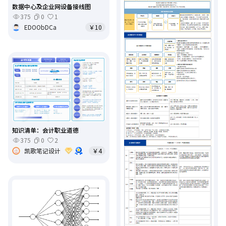
数据中心及企业网设备接线图
375
0
1
EDOObDCa
￥10
知识清单：会计职业道德
375
0
2
凯歌笔记设计
￥4