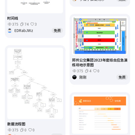
时间线
375
74
3
EDRabJWz
免费
郑州公交集团2023年度综合应急演
练场地示意图
375
4
0
刚刚
免费
数据流程图
375
0
0