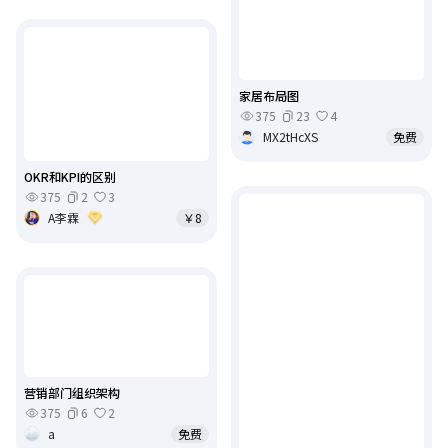
家居布局图
375
23
4
MX2tHcXS
免费
OKR和KPI的区别
375
2
3
A李霖
￥8
营销部门组织架构
375
6
2
a
免费