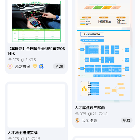
【车联网】全网最全最细的车载OS
对比
375
3
5
恐龙抗狼
￥20
人才库建设三部曲
375
21
18
步步图高
免费
人才地图搭建实战
375
18
15