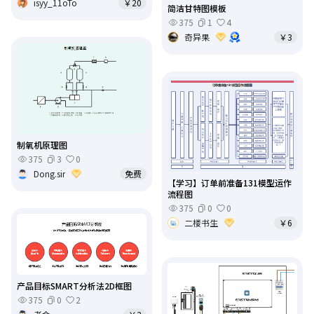
isyy_11oTo
￥20
简洁甘特图模板
375
1
4
奇异果
￥3
制氧机原理图
375
3
0
Dong.sir
免费
【学习】订单前准备131模型运作
流程图
375
0
0
二楼书生
￥6
产品目标SMART分析法2D框图
375
0
2