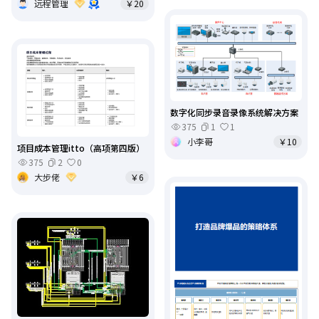
远程管理
￥20
数字化同步录音录像系统解决方案
375
1
1
小李哥
￥10
项目成本管理itto（高项第四版）
375
2
0
大步佬
￥6