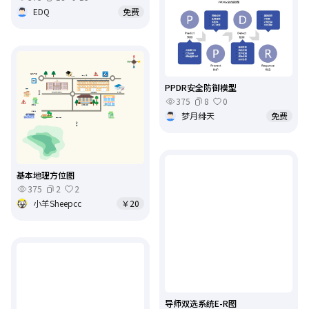
EDQ
免费
PPDR安全防御模型
375
8
0
梦月绯天
免费
基本地理方位图
375
2
2
小羊Sheepcc
￥20
导师双选系统E-R图