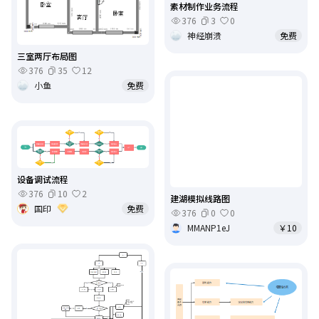
素材制作业务流程
376
3
0
神经崩溃
免费
三室两厅布局图
376
35
12
小鱼
免费
设备调试流程
376
10
2
建湖模拟线路图
国印
免费
376
0
0
MMANP1eJ
￥10