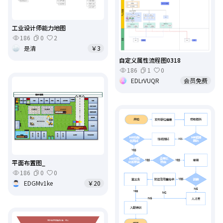
工业设计师能力地图
186
0
2
是清
￥3
自定义属性流程图0318
186
1
0
EDLrVUQR
会员免费
平面布置图_
186
0
0
EDGMv1ke
￥20