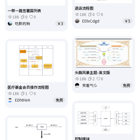
退店流程图
一带一路签署国列表
186
0
0
186
0
0
EDlxCdgd
￥5
吃胖的狗
￥3
头脑风暴主题-英文版
186
2
0
笑着气💦
免费
医疗基金会员操作流程图
186
1
0
EDhtHirA
免费
控制模块