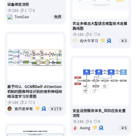
设备绑定流程
186
1
0
ToniGao
免费
农业多模态大型语言模型技术发展
路线图
186
0
0
向大牛学习
￥3
基于FEU、GCN和Self-Attention
机制的图像特征识别的卷积神经网
络深度学习示意图
186
2
3
竟然是草莓
￥17.9
安全运营服务体系_风险应急处置
流程
186
0
0
Awing
￥5