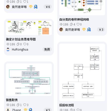
186
1
1
竟然是草莓
￥6
自分类的卷积神经网络
186
4
0
竟然是草莓
￥3
确定计划业务思维导图
186
0
0
HuRonghua
免费
销售职责
186
1
3
招投标流程
186
0
0
Zhang.
￥5