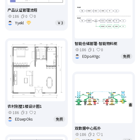
产品认证管理流程
186
0
0
Yyekl
￥3
智能仓储管理-智能物料柜
186
1
0
EDpoAYgc
免费
农村别墅1楼设计图1
186
3
2
EDaepOks
免费
双数据中心拓扑
186
2
1