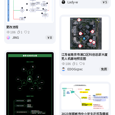
Lady-w
￥5
更改流程
186
1
2
JING
￥8
江苏省南京市浦口区科创总部大厦
无人机基地预览图
186
1
0
EDOGcpxc
免费
2023年邯郸市中小学生近视及眼底