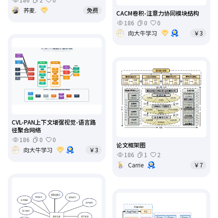
荞麦.
免费
CACM卷积-注意力协同模块结构
186
0
0
向大牛学习
￥3
CVL-PAN上下文增强视觉-语言路
径聚合网络
186
0
0
论文框架图
向大牛学习
￥3
186
1
2
Carrie
￥7