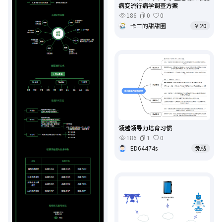
病变流行病学调查方案
186
0
0
卡二的甜甜圈
￥20
领越领导力培育习惯
186
1
0
ED64474s
免费