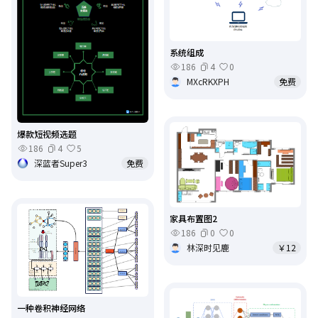
系统组成
186
4
0
MXcRKXPH
免费
爆款短视频选题
186
4
5
深蓝者Super3
免费
家具布置图2
186
0
0
林深时见鹿
￥12
一种卷积神经网络