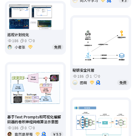
向大牛学习
￥3
巡视计划优化
186
0
0
小者张
免费
秘钥安全托管
186
1
0
图萌
免费
基于Text Prompts和可视化编解
码器的卷积神经网络算法示意图
186
0
0
竟然是草莓
￥9.9