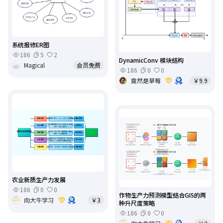
系统报修ER图
186
5
2
DynamicConv 模块结构
Magical
会员免费
186
0
0
竟然是草莓
￥9.9
农业新质生产力发展
186
0
0
作物生产力预测模型结合GIS的两
向大牛学习
￥3
种升尺度策略
186
0
0