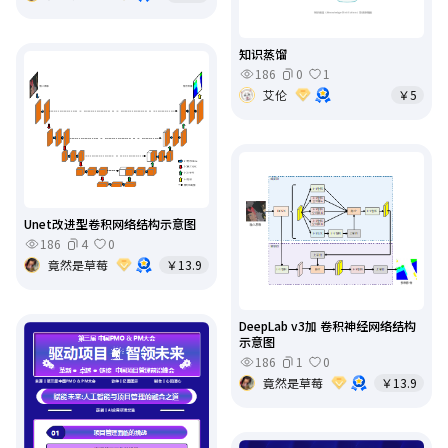
知识蒸馏
186
0
1
艾伦
￥5
Unet改进型卷积网络结构示意图
186
4
0
竟然是草莓
￥13.9
DeepLab v3加 卷积神经网络结构
示意图
186
1
0
竟然是草莓
￥13.9