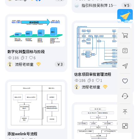
指引科技吴秋萍 15696923696
￥5
数字化转型目标与阶段
186
7
6
流程老顽童
￥3
信息项目审批管理流程
186
0
1
流程老顽童
￥3
添加welink号流程