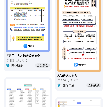
撘班子：人才标准设计案例
186
1
2
图你所爱
会员免费
大脑的适应能力
186
2
1
图你所爱
会员免费