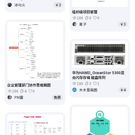
冰与火
￥3
组织级项目管理
186
0
0
麦子
￥3
华为HAWEI_OceanStor 5300混
合闪存存储 磁盘阵列
186
3
1
企业管理部门协作思维脑图
木木爱画图
￥4
186
4
0
PM雷
免费