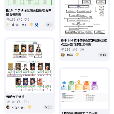
图16_产学研深度融合创新联合体
整合框架图
186
0
0
向大牛学习
￥3
基于 BIM 软件的装配式拼宽桥三维
点云分割与识别流程图
186
0
0
何其
￥10
晋朝帝王谱系
186
0
0
o伪天使o
￥20
大模型评测完整工作流程图