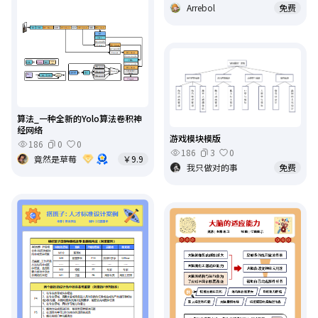
Arrebol
免费
算法_一种全新的Yolo算法卷积神
经网络
游戏模块模版
186
0
0
186
3
0
竟然是草莓
￥9.9
我只做对的事
免费