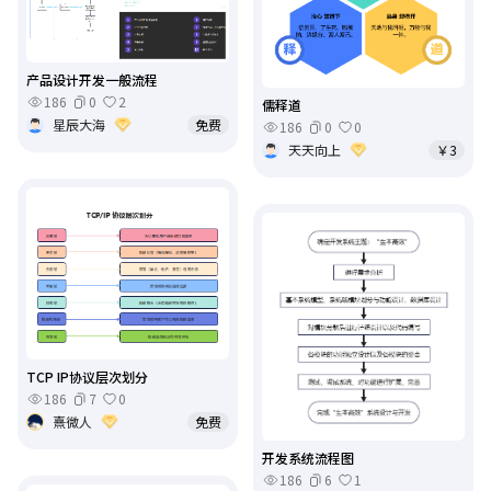
产品设计开发一般流程
186
0
2
儒释道
星辰大海
免费
186
0
0
天天向上
￥3
TCP IP协议层次划分
186
7
0
熹微人
免费
开发系统流程图
186
6
1