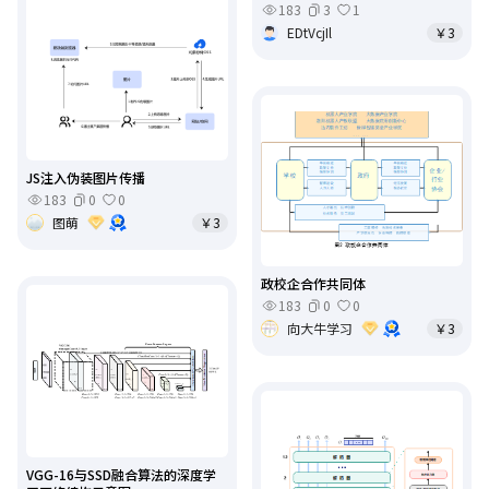
183
3
1
EDtVcjIl
￥3
JS注入伪装图片传播
183
0
0
图萌
￥3
政校企合作共同体
183
0
0
向大牛学习
￥3
VGG-16与SSD融合算法的深度学