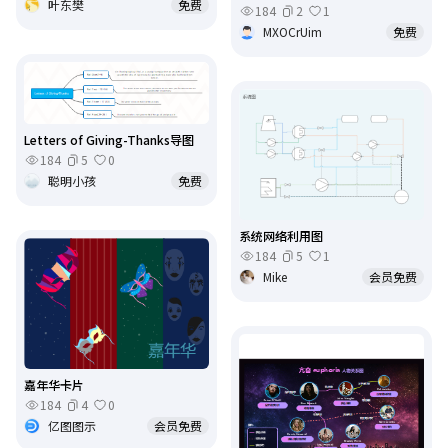
叶东樊
免费
184
2
1
MXOCrUim
免费
Letters of Giving-Thanks导图
184
5
0
聪明小孩
免费
系统网络利用图
184
5
1
Mike
会员免费
嘉年华卡片
184
4
0
亿图图示
会员免费