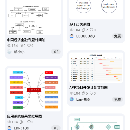
JA123关系图
184
2
0
EDBUUUdQ
免费
中国经济金融专题时间轴
184
0
0
帆小小
￥3
APP项目开发计划甘特图
184
5
0
Lan-先森
免费
应用系统成果思维导图
184
0
0
EDR6eQsF
￥3