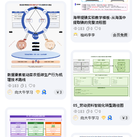
海带提碘实验教学模板-从海藻中
提取碘的完整流程图
183
0
0
柚屿李李
会员免费
数据要素驱动菜农低碳生产行为机
理技术路线
183
1
0
向大牛学习
￥3
05_劳动资料智能化转型路径图
183
0
0
向大牛学习
￥3