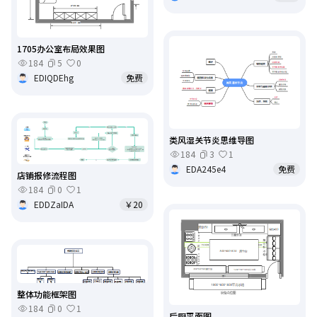
1705办公室布局效果图
184
5
0
EDIQDEhg
免费
类风湿关节炎思维导图
184
3
1
EDA245e4
免费
店铺报修流程图
184
0
1
EDDZaIDA
￥20
整体功能框架图
184
0
1
后厨平面图