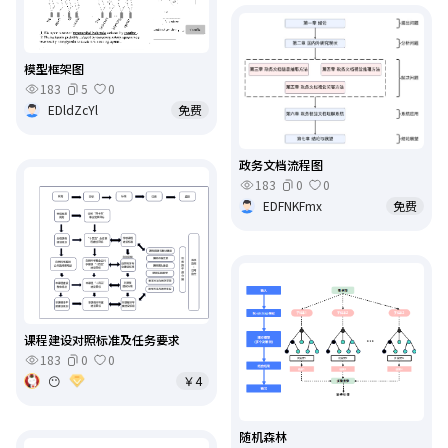
模型框架图
183
5
0
EDldZcYl
免费
政务文档流程图
183
0
0
EDFNKFmx
免费
课程建设对照标准及任务要求
183
0
0
😶
￥4
随机森林