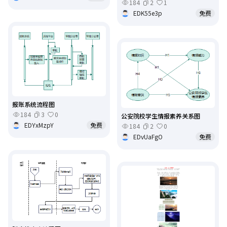
184
2
1
EDK55e3p
免费
报账系统流程图
184
3
0
公安院校学生情报素养关系图
EDYxMzpY
免费
184
2
0
EDvUaFgO
免费