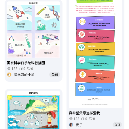
国家科学日手绘科普插图
183
0
0
爱学习的小羊
免费
真希望父母这样爱我
183
0
0
麦子
￥3