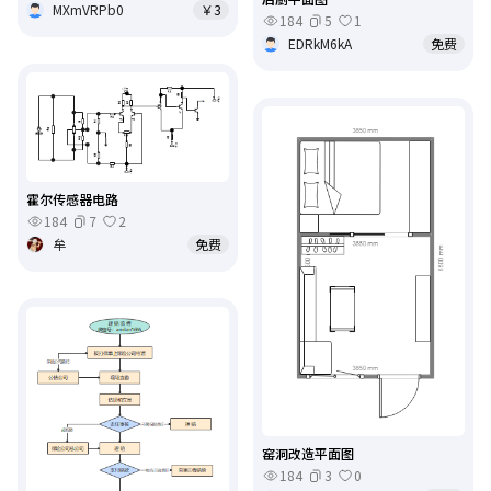
MXmVRPb0
￥3
184
5
1
EDRkM6kA
免费
霍尔传感器电路
184
7
2
牟
免费
窑洞改造平面图
184
3
0