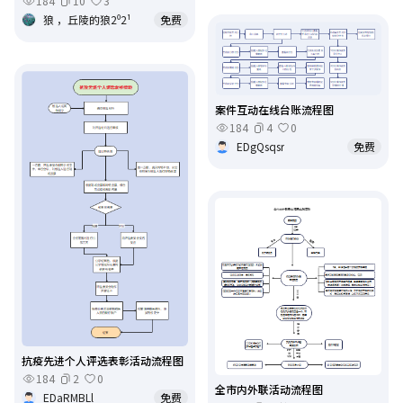
184
10
3
狼 ，丘陵的狼2⁰2¹
免费
案件互动在线台账流程图
184
4
0
EDgQsqsr
免费
抗疫先进个人评选表彰活动流程图
184
2
0
全市内外联活动流程图
EDaRMBLl
免费