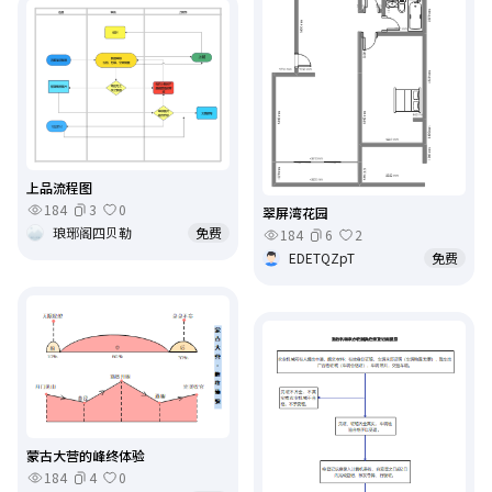
上品流程图
184
3
0
翠屏湾花园
琅琊阁四贝勒
免费
184
6
2
EDETQZpT
免费
蒙古大营的峰终体验
184
4
0