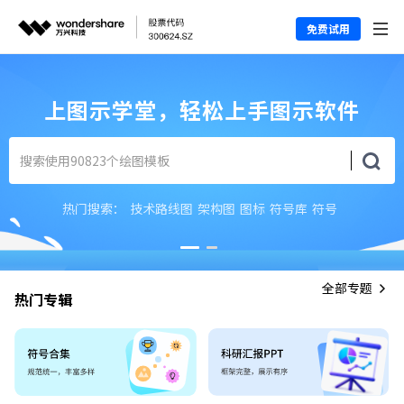
免费试用
上图示学堂，轻松上手图示软件
热门搜索：
技术路线图
架构图
图标
符号库
符号
全部专题
热门专辑