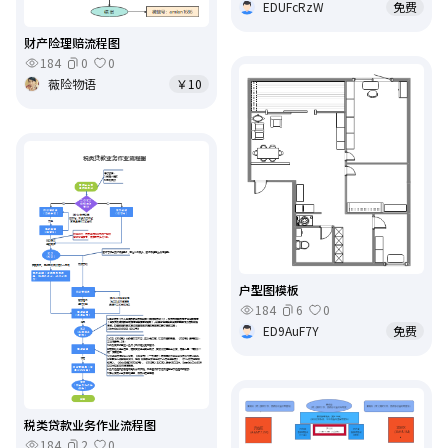
EDUFcRzW
免费
财产险理赔流程图
184
0
0
薇险物语
￥10
户型图模板
184
6
0
ED9AuF7Y
免费
税类贷款业务作业流程图
184
2
0