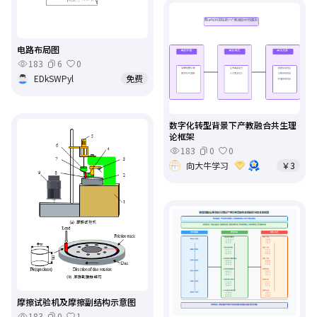
电路布局图
183
6
0
EDkSWPyl
免费
数字化转型背景下产教融合共生理
论框架
183
0
0
向大牛学习
￥3
摩擦试验机及摩擦副结构示意图
183
0
1