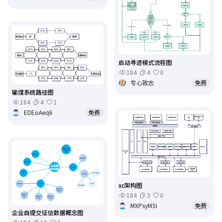
启动寻迹模式流程图
184
4
0
专心致志
免费
输煤系统路径图
184
4
1
EDEoAeq6
免费
xc架构图
184
3
0
MXPsyM5I
免费
企业自提交征信数据概念图