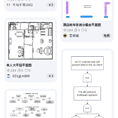
千与千寻1002
￥5
酒店跨年答谢冷餐会平面图
184
3
0
玉倾城
免费
单人大平层平面图
184
0
0
ED1gLmBW
￥3