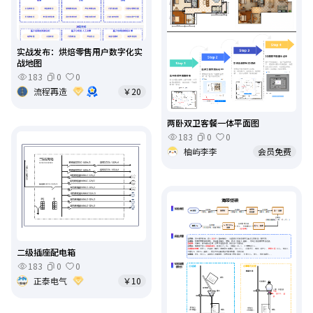
实战发布：烘焙零售用户数字化实
战地图
183
0
0
流程再造
￥20
两卧双卫客餐一体平面图
183
0
0
柚屿李李
会员免费
二级插座配电箱
183
0
0
正泰电气
￥10