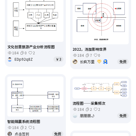
文化创意旅游产业分析流程图
2022，汤加影响世界
184
0
2
184
7
0
EDp92q8Z
￥3
长疯万里
免费
流程图——采集频次
184
2
2
朋朋朋🌙
免费
智能隔震系统流程图
184
2
1
点击签到
免费