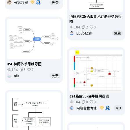
长疯万里
免费
拖拉机和联合收割机注册登记流程
图
184
2
0
ED8t4Z2k
免费
45G协同体系思维导图
184
6
0
ni0
免费
get路由V5-合并相同逻辑
184
0
0
网络营销专家
￥3