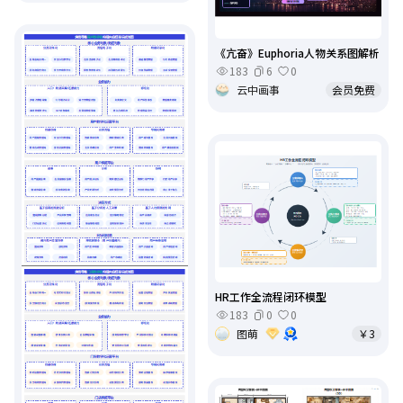
《亢奋》Euphoria人物关系图解析
183
6
0
云中画事
会员免费
HR工作全流程闭环模型
183
0
0
图萌
￥3