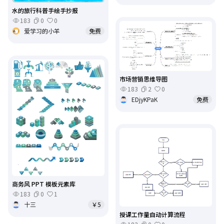
水的旅行科普手绘手抄报
183
0
0
爱学习的小羊
免费
市场营销思维导图
183
2
0
EDjyKPaK
免费
商务风 PPT 模板元素库
183
0
1
十三
￥5
授课工作量自动计算流程