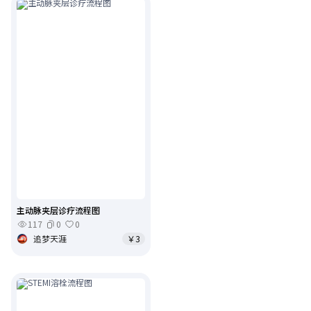
主动脉夹层诊疗流程图
117
0
0
追梦天涯
￥3