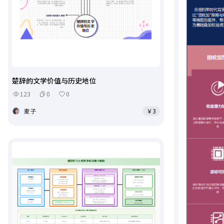
楚辞的文学价值与历史地位
123
0
0
麦子
￥3