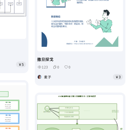
撒旦探戈
￥5
123
0
0
麦子
￥3