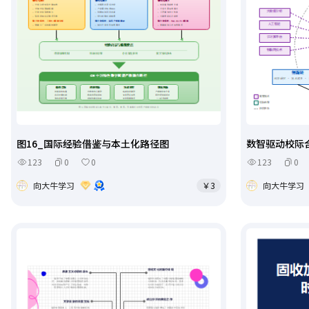
图16_国际经验借鉴与本土化路径图
数智驱动校际
123
0
0
123
0
向大牛学习
￥3
向大牛学习