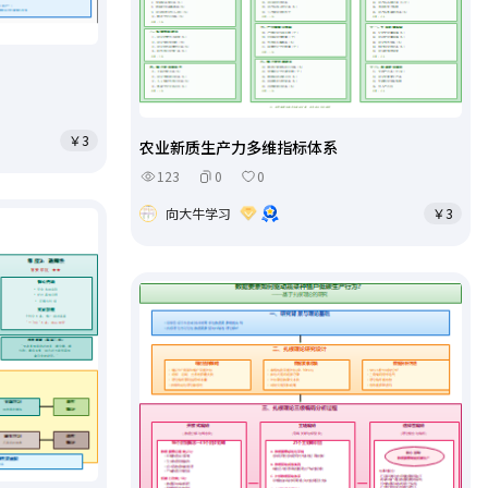
￥3
农业新质生产力多维指标体系
123
0
0
向大牛学习
￥3