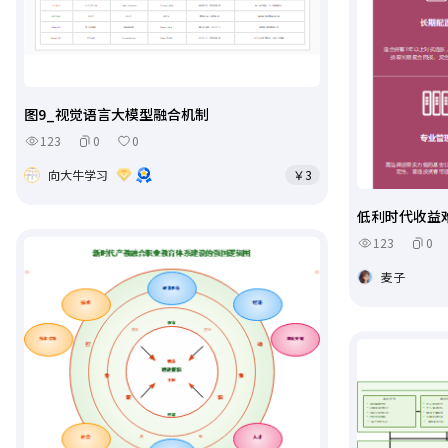
图9_视觉语言大模型融合机制
123
0
0
向大牛学习
￥3
低利时代收益
123
0
麦子