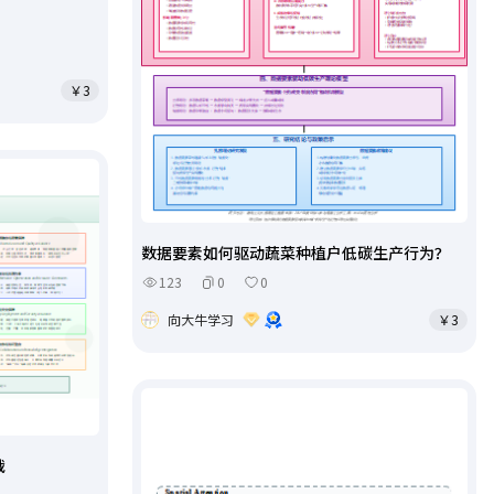
￥3
数据要素如何驱动蔬菜种植户低碳生产行为？
123
0
0
向大牛学习
￥3
战