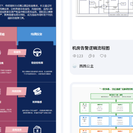
机房告警逻辑流程图
123
0
0
茜茜公主