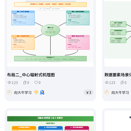
布局二_中心辐射式机理图
数据要素场景
123
0
0
123
0
向大牛学习
￥3
向大牛学习