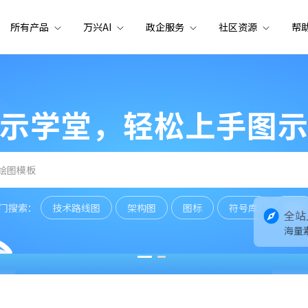
所有产品
万兴AI
政企服务
社区资源
帮
示学堂，轻松上手图
门搜索：
技术路线图
架构图
图标
符号库
符号
全站
海量