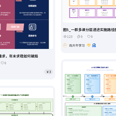
图5_一群多课分层递进实施路径
123
0
0
向大牛学习
难求，年末求稳如何破局
0
￥3