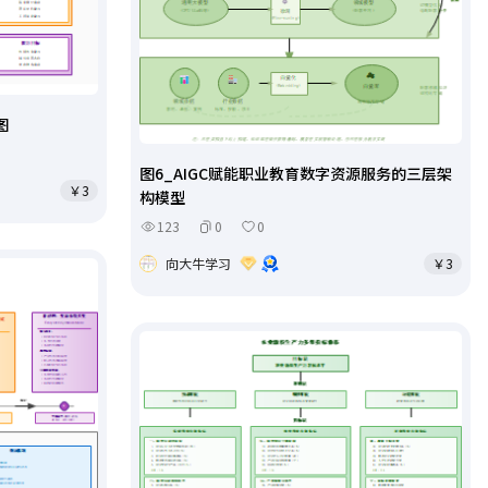
图
图6_AIGC赋能职业教育数字资源服务的三层架
￥3
构模型
123
0
0
向大牛学习
￥3