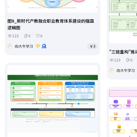
图9_新时代产教融合职业教育体系建设的强国
逻辑图
123
0
0
向大牛学习
￥3
"三链重构"
123
0
向大牛学习