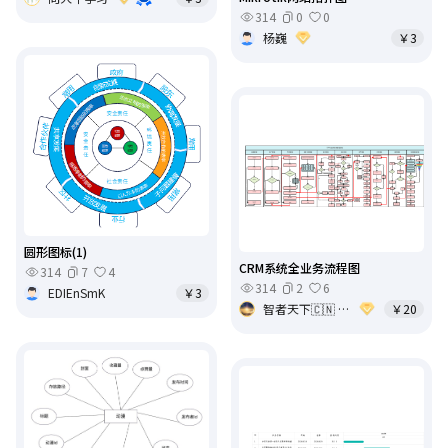
314
0
0
杨巍
￥3
圆形图标(1)
CRM系统全业务流程图
314
7
4
314
2
6
EDIEnSmK
￥3
智者天下🇨🇳 ｜Carl
￥20