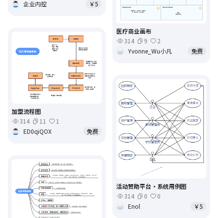
企业内控
￥5
医疗商业画布
314
9
2
Yvonne_Wu小凡
免费
加盟流程图
314
11
1
ED0qiQOX
免费
活动赞助平台·系统用例图
314
0
0
Enol
￥5