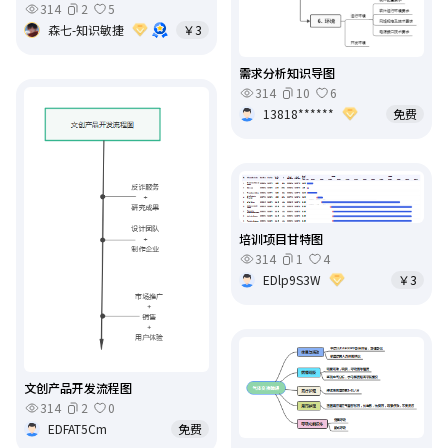
314
2
5
森七-知识敏捷
￥3
需求分析知识导图
314
10
6
13818******
免费
培训项目甘特图
314
1
4
EDlp9S3W
￥3
文创产品开发流程图
314
2
0
EDFAT5Cm
免费