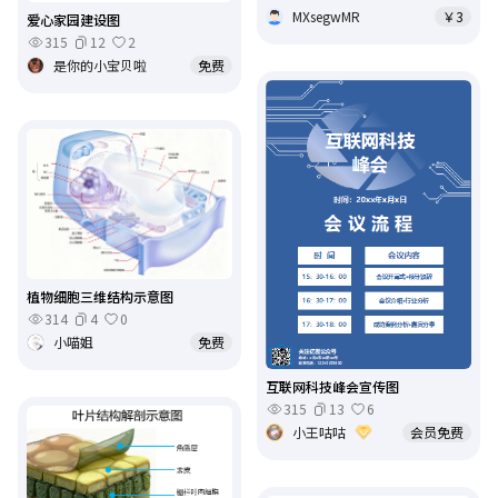
MXsegwMR
￥3
爱心家园建设图
315
12
2
是你的小宝贝啦
免费
植物细胞三维结构示意图
314
4
0
小喵姐
免费
互联网科技峰会宣传图
315
13
6
小王咕咕
会员免费