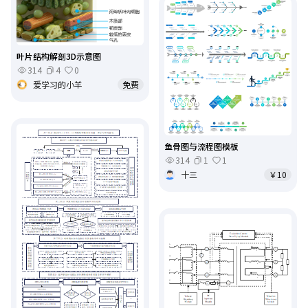
叶片结构解剖3D示意图
314
4
0
爱学习的小羊
免费
鱼骨图与流程图模板
314
1
1
十三
￥10