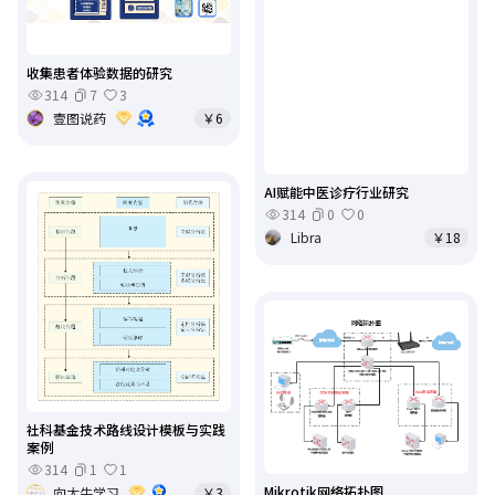
收集患者体验数据的研究
314
7
3
壹图说药
￥6
AI赋能中医诊疗行业研究
314
0
0
Libra
￥18
社科基金技术路线设计模板与实践
案例
314
1
1
Mikrotik网络拓扑图
向大牛学习
￥3