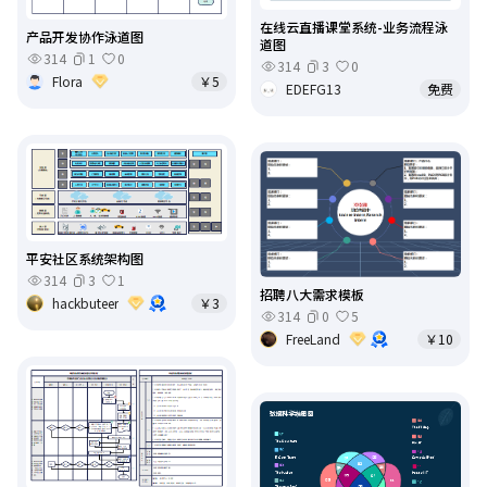
在线云直播课堂系统-业务流程泳
产品开发协作泳道图
道图
314
1
0
314
3
0
Flora
￥5
EDEFG13
免费
平安社区系统架构图
314
3
1
招聘八大需求模板
hackbuteer
￥3
314
0
5
FreeLand
￥10