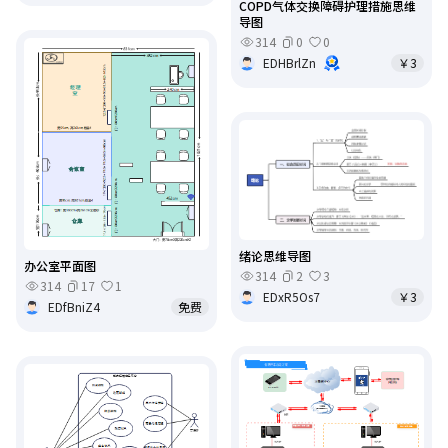
COPD气体交换障碍护理措施思维
导图
314
0
0
EDHBrlZn
￥3
绪论思维导图
办公室平面图
314
2
3
314
17
1
EDxR5Os7
￥3
EDfBniZ4
免费