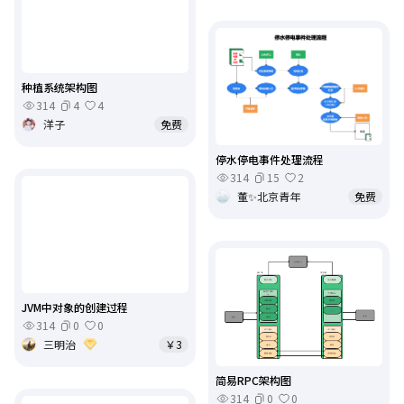
种植系统架构图
314
4
4
洋子
免费
停水停电事件处理流程
314
15
2
董✨北京青年
免费
JVM中对象的创建过程
314
0
0
三明治
￥3
简易RPC架构图
314
0
0