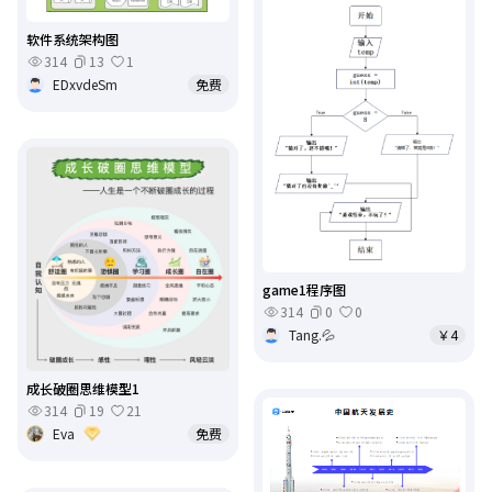
软件系统架构图
314
13
1
EDxvdeSm
免费
game1程序图
314
0
0
Tang.💦
￥4
成长破圈思维模型1
314
19
21
Eva
免费