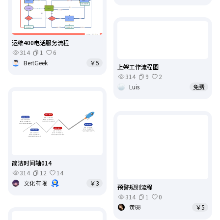
运维400电话服务流程
314
1
6
BertGeek
￥5
上架工作流程图
314
9
2
Luis
免费
简洁时间轴014
314
12
14
文化有限
￥3
预警规则流程
314
1
0
黄🤣
￥5