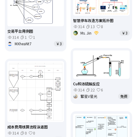
智慧停车改造方案拓扑图
314
13
8
交易平台用例图
Ms. Jin
￥3
314
1
1
MXheaNt7
￥3
Cu和浓硫酸反应
314
22
6
繁星V星光
免费
成本费用核算流程泳道图
314
0
0