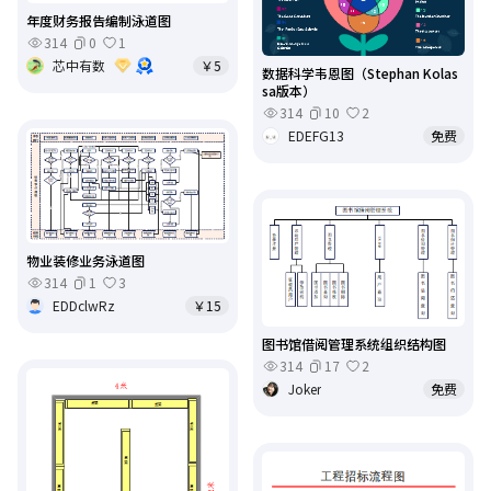
年度财务报告编制泳道图
314
0
1
芯中有数
￥5
数据科学韦恩图（Stephan Kolas
sa版本）
314
10
2
EDEFG13
免费
物业装修业务泳道图
314
1
3
EDDclwRz
￥15
图书馆借阅管理系统组织结构图
314
17
2
Joker
免费