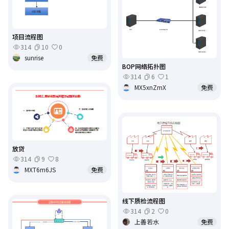
项目流程图
314
10
0
sunrise
免费
BOP网络拓扑图
314
6
1
MX5xnZmX
免费
放贷
314
9
8
MXT6m6JS
免费
线下质检流程图
314
2
0
上善若水
免费