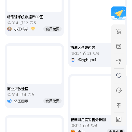
精品课系统数据库ER图
314
12
5
小王咕咕
会员免费
西湖区建设内容
314
18
6
MXygHqm4
免费
商业贷款流程
314
4
9
亿图图示
会员免费
碧桂园月度销售分析图
314
6
6
小小
会员免费