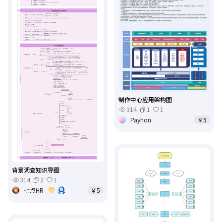
制作中心应用架构图
314
1
1
Payhon
￥5
背景调查知识导图
314
2
1
七点HR
￥5