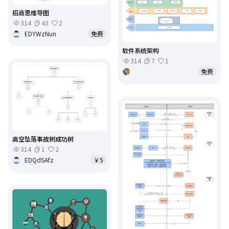
招商思维导图
314
43
2
EDYWzNun
免费
软件系统架构
314
7
1
免费
高空坠落事故树成功树
314
1
2
EDQdSAfz
￥5