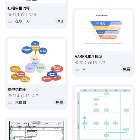
社招审批流程
314
0
0
在水一方
￥3
AARRR漏斗模型
314
13
2
＊
免费
模型结构图
314
19
7
大白白
免费