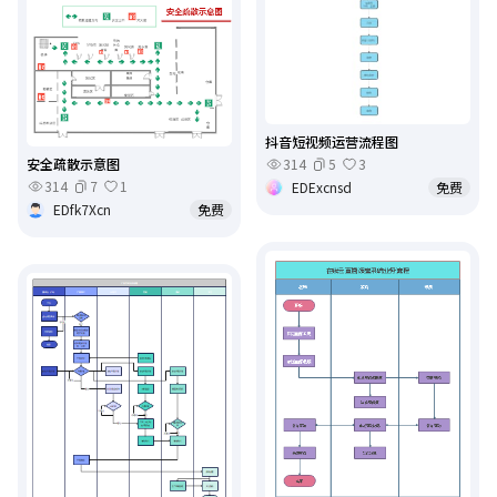
抖音短视频运营流程图
安全疏散示意图
314
5
3
314
7
1
EDExcnsd
免费
EDfk7Xcn
免费