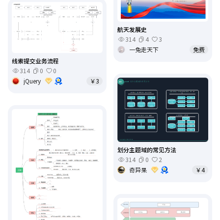
航天发展史
314
4
3
一兔走天下
免费
线索提交业务流程
314
0
0
jQuery
￥3
划分主题域的常见方法
314
0
2
奇异果
￥4