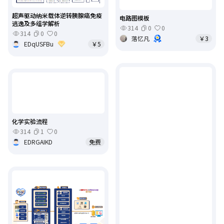
超声驱动纳米载体逆转胰腺癌免疫
电路图模板
逃逸及多组学解析
314
0
0
314
0
0
落忆凡
￥3
EDqUSFBu
￥5
化学实验流程
314
1
0
EDRGAIKD
免费