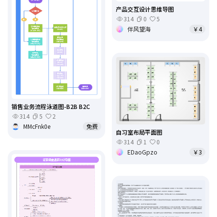
产品交互设计思维导图
314
0
5
伴风望海
￥4
销售业务流程泳道图-B2B B2C
314
5
2
MMcFnk0e
免费
自习室布局平面图
314
1
0
EDaoGpzo
￥3