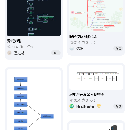
现代汉语 绪论 1.1
调试流程
314
0
0
314
0
0
忆泠
￥3
道之动
￥3
房地产开发公司结构图
314
3
1
MindMastеr
￥3