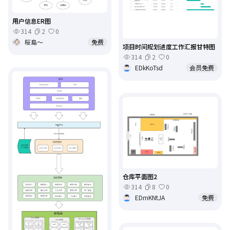
用户信息ER图
314
2
0
桜島～
免费
项目时间规划进度工作汇报甘特图
314
2
0
EDkKoTsd
会员免费
仓库平面图2
314
8
0
EDmKNtJA
免费