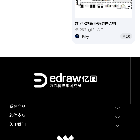
数字化制造业务流程架构
262
3
7
KiFy
￥10
系列产品
软件支持
万兴脑图MindMaster
关于我们
万兴图示
下载中心
万兴项管
公司简介
教程帮助