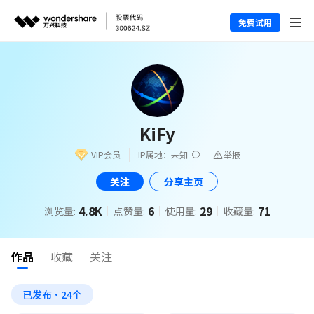
免费试用
KiFy
VIP会员
IP属地：未知
举报
关注
分享主页
4.8K
6
29
71
浏览量:
点赞量:
使用量:
收藏量:
作品
收藏
关注
已发布·24个