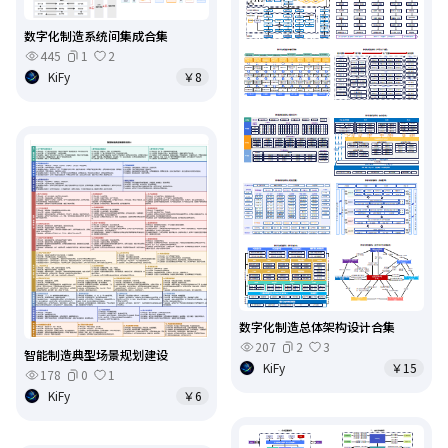
数字化制造系统间集成合集
445
1
2
KiFy
￥8
数字化制造总体架构设计合集
207
2
3
智能制造典型场景规划建设
KiFy
￥15
178
0
1
KiFy
￥6