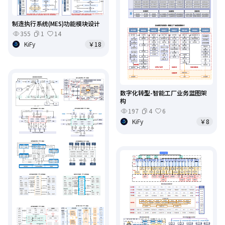
制造执行系统(MES)功能模块设计
355
1
14
KiFy
￥18
数字化转型-智能工厂业务蓝图架
构
197
4
6
KiFy
￥8