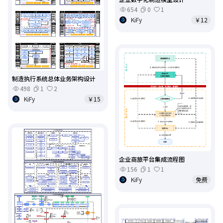
654
0
1
KiFy
￥12
制造执行系统总体业务架构设计
498
1
2
KiFy
￥15
企业商旅平台集成流程图
156
1
1
KiFy
免费