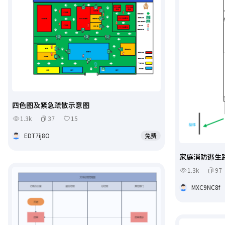
四色图及紧急疏散示意图
1.3k
37
15
EDT7ij8O
免费
家庭消防逃生
1.3k
97
MXC9NC8f