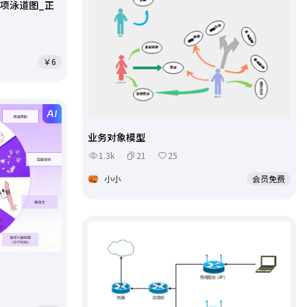
项泳道图_正
￥6
业务对象模型
1.3k
21
25
小小
会员免费