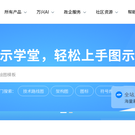
所有产品
万兴AI
政企服务
社区资源
帮
示学堂，轻松上手图
门搜索：
技术路线图
架构图
图标
符号库
符号
全站
海量