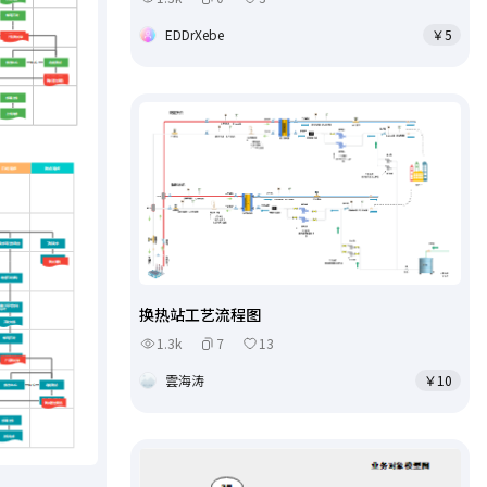
EDDrXebe
￥5
换热站工艺流程图
1.3k
7
13
雲海涛
￥10