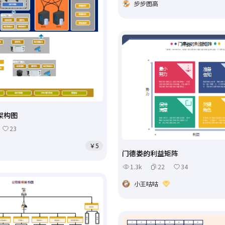
步步图高
架构图
23
￥5
门德娄的利益矩阵
1.3k
22
34
小王咕咕