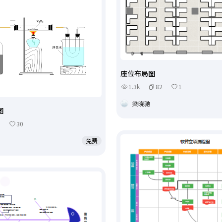
座位布局图
1.3k
82
1
梁晓驰
图
0
30
免费