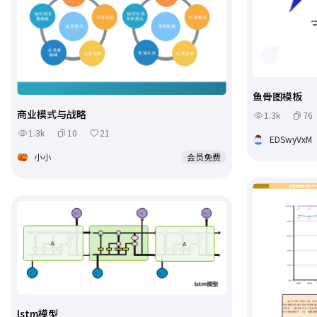
鱼骨图模板
商业模式与战略
1.3k
76
1.3k
10
21
EDSwyVxM
小小
会员免费
lstm模型