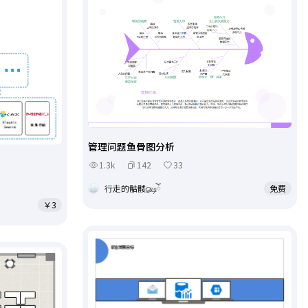
管理问题鱼骨图分析
1.3k
142
33
行走的骷髅௸ོ
免费
￥3