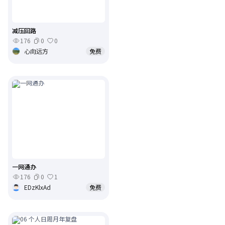
减压回路
176
0
0
心向远方
免费
一网通办
176
0
1
EDzKlxAd
免费