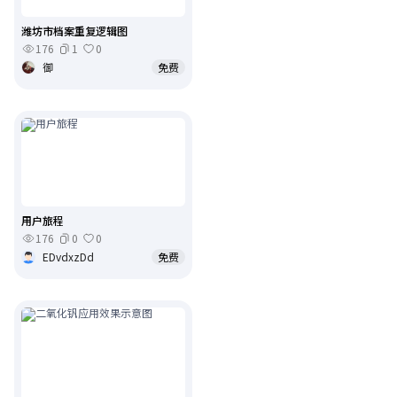
潍坊市档案重复逻辑图
176
1
0
御
免费
用户旅程
176
0
0
EDvdxzDd
免费