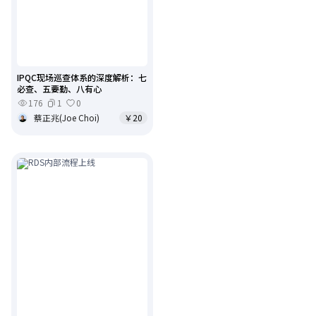
IPQC现场巡查体系的深度解析：七
必查、五要勤、八有心
176
1
0
蔡正兆(Joe Choi)
￥20