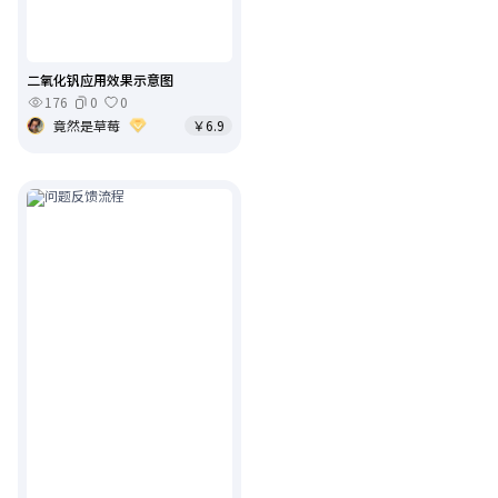
二氧化钒应用效果示意图
176
0
0
竟然是草莓
￥6.9