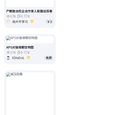
产教融合校企合作育人新路径探索
176
0
0
向大牛学习
￥3
APS对接排期甘特图
176
0
0
EDIvErvL
免费