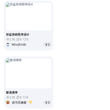
存证系统程序设计
176
0
0
MXxdhYdb
￥3
冒泡排序
176
0
0
读书百遍者
￥3