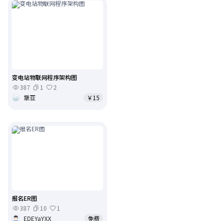
变电站物联网程序架构图
387
1
2
犟亚
￥15
报名ER图
387
10
1
EDEYaYXX
免费