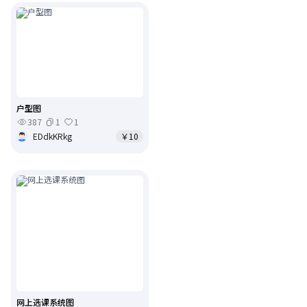
户型图
387
1
1
EDdkKRkg
￥10
网上选课系统图