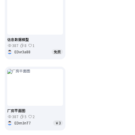
信息数据模型
387
8
1
EDvr3a88
免费
厂房平面图
387
5
2
EDrn3nT7
￥3