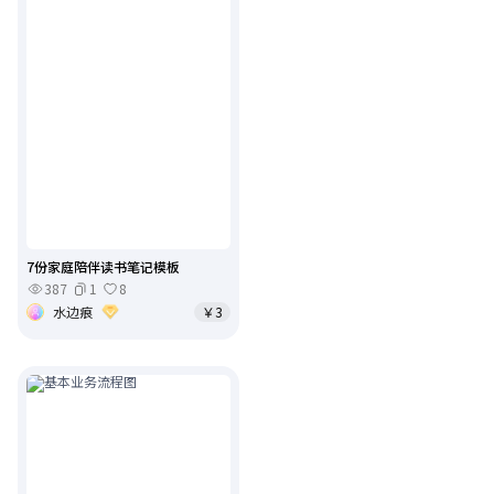
7份家庭陪伴读书笔记模板
387
1
8
水边痕
￥3