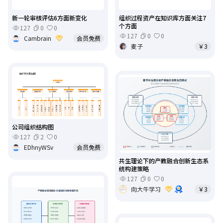
新一轮审核评估6方面新变化
组织过程资产在知识库方面关注7
个方面
127
0
0
127
0
0
Cambrain
会员免费
麦子
￥3
公司组织结构图
127
2
0
EDhnyWSv
会员免费
共生理论下的产教融合创新生态系
统构建策略
127
0
0
向大牛学习
￥3