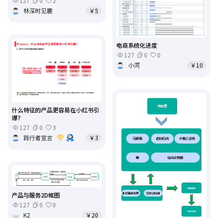
127
0
2
林深时见鹿
￥5
电商系统化进度
127
0
0
小河
￥10
什么特征的产品更容易在小红书引
爆？
127
0
3
践行者宣言
￥3
产品与服务2D框图
127
0
0
K2
￥20