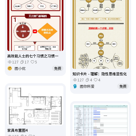
高效能人士的七个习惯之习惯一
127
17
5
图小优
免费
知识卡片 - 理解：隐性思维显性化
127
4
4
图你所爱
免费
家具布置图4