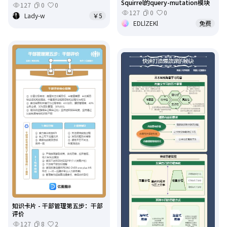
Squirrel的query-mutation模块
127
0
0
127
0
0
Lady-w
￥5
EDLlZEKl
免费
知识卡片 - 干部管理第五步：干部
评价
127
8
2