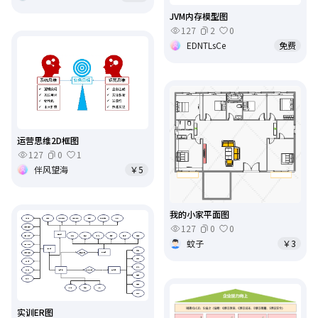
JVM内存模型图
127
2
0
EDNTLsCe
免费
运营思维2D框图
127
0
1
伴风望海
￥5
我的小家平面图
127
0
0
蚊子
￥3
实训ER图