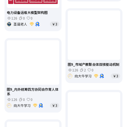
电力设备运维大模型架构图
126
0
0
圣诞老人
￥3
图9_市域产教联合体双核驱动机制
126
2
0
向大牛学习
￥3
图9_内外统筹四方协同合作育人体
系
126
0
0
向大牛学习
￥3