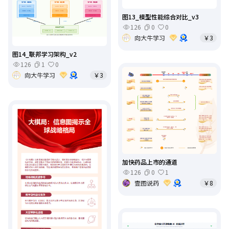
图13_模型性能综合对比_v3
126
0
0
向大牛学习
￥3
图14_联邦学习架构_v2
126
1
0
向大牛学习
￥3
加快药品上市的通道
126
0
1
壹图说药
￥8