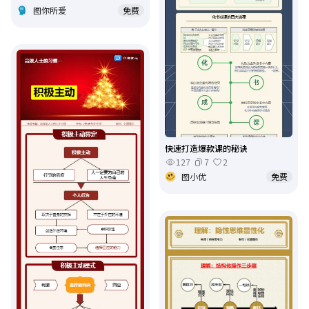
图你所爱
免费
快速打造爆款课的秘诀
127
7
2
图小优
免费