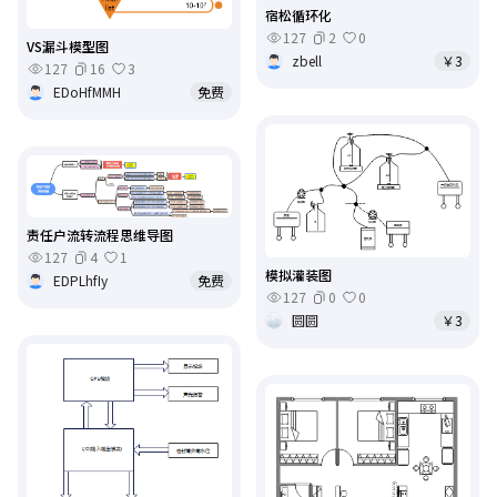
宿松循环化
127
2
0
VS漏斗模型图
zbell
￥3
127
16
3
EDoHfMMH
免费
责任户流转流程思维导图
127
4
1
模拟灌装图
EDPLhfIy
免费
127
0
0
圆圆
￥3