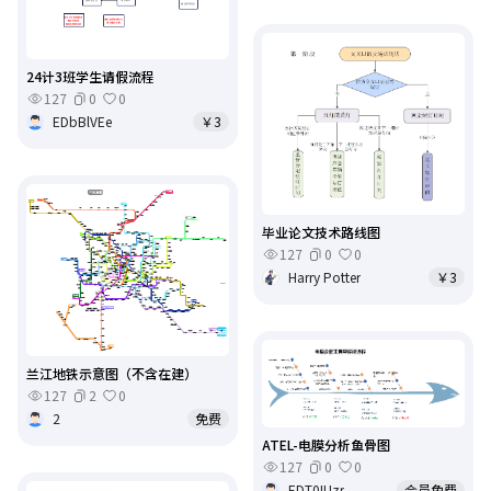
24计3班学生请假流程
127
0
0
EDbBlVEe
￥3
毕业论文技术路线图
127
0
0
Harry Potter
￥3
兰江地铁示意图（不含在建）
127
2
0
2
免费
ATEL-电膜分析鱼骨图
127
0
0
EDT0IUzr
会员免费