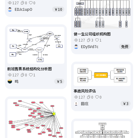
127
0
0
EDJc1upO
￥10
健一生公司组织机构图
127
3
1
EDySVd7c
免费
航班售票系统结构化分析图
127
0
1
鸣
￥5
事故风险评估
127
0
0
田庄
￥3