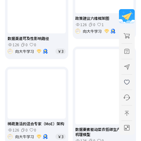
政策建议六维框架图
126
0
1
向大牛学习
￥3
数据渠道可及性影响路径
126
0
0
向大牛学习
￥3
稀疏激活的混合专家（MoE）架构
数据要素驱动菜农低碳生产行为的
126
0
0
机理模型
向大牛学习
￥3
126
0
0