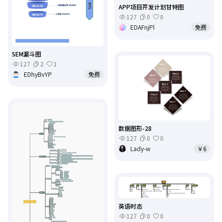
APP项目开发计划甘特图
127
0
0
EDAFnjPl
免费
SEM漏斗图
127
2
1
EDhyBvYP
免费
数据图形-28
127
0
0
Lady-w
￥6
英语时态
127
0
0