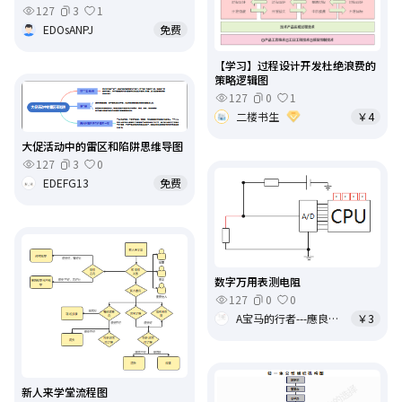
127
3
1
EDOsANPJ
免费
【学习】过程设计开发杜绝浪费的
策略逻辑图
127
0
1
二楼书生
￥4
大促活动中的雷区和陷阱思维导图
127
3
0
EDEFG13
免费
数字万用表测电阻
127
0
0
A宝马的行者---應良卿
￥3
新人来学堂流程图