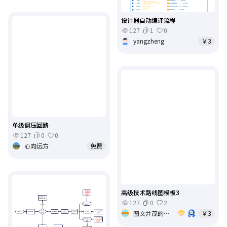
设计器自动编译流程
127
1
0
yangzheng
￥3
单级调压回路
127
0
0
心向远方
免费
高级技术路线图模板3
127
0
2
图文并茂的大佬
￥3