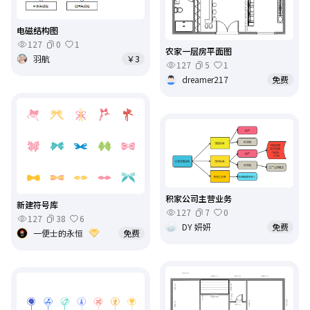
电磁结构图
127
0
1
农家一层房平面图
羽航
￥3
127
5
1
dreamer217
免费
积家公司主营业务
新建符号库
127
7
0
127
38
6
DY 妍妍
免费
一便士的永恒
免费