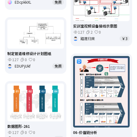
EDcpkkXL
免费
实训室视频设备接线示意图
127
2
0
踏莲归来
￥3
制定管道维修设计计划图纸
127
0
0
EDUPjUkf
免费
数据图形-261
127
0
0
06-价值链分析