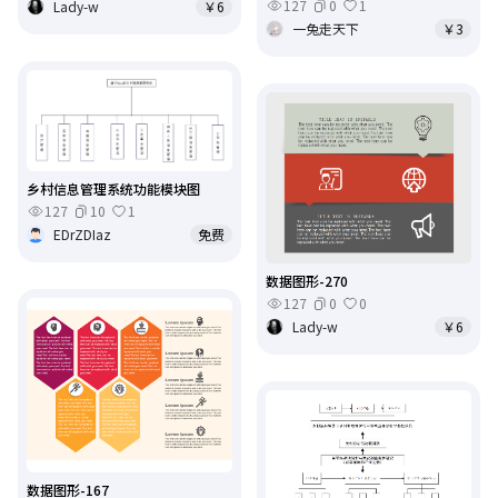
127
0
1
Lady-w
￥6
一兔走天下
￥3
乡村信息管理系统功能模块图
127
10
1
EDrZDIaz
免费
数据图形-270
127
0
0
Lady-w
￥6
数据图形-167