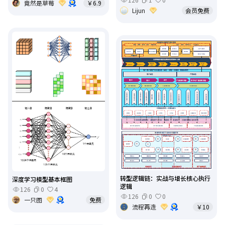
竟然是草莓
￥6.9
Lijun
会员免费
转型逻辑链：实战与增长核心执行
深度学习模型基本框图
逻辑
126
0
4
126
0
0
一只图
免费
流程再造
￥10