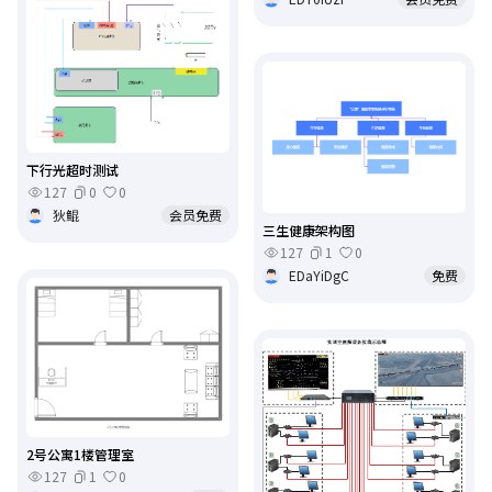
下行光超时测试
127
0
0
狄鲲
会员免费
三生健康架构图
127
1
0
EDaYiDgC
免费
2号公寓1楼管理室
127
1
0