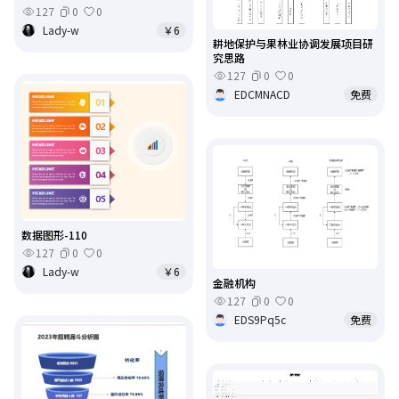
127
0
0
Lady-w
￥6
耕地保护与果林业协调发展项目研
究思路
127
0
0
EDCMNACD
免费
数据图形-110
127
0
0
Lady-w
￥6
金融机构
127
0
0
EDS9Pq5c
免费