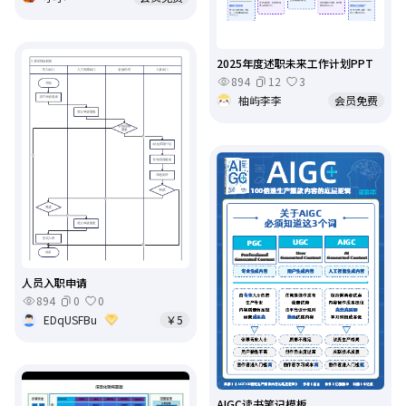
2025年度述职未来工作计划PPT
894
12
3
柚屿李李
会员免费
人员入职申请
894
0
0
EDqUSFBu
￥5
AIGC读书笔记模板