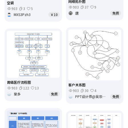
网络拓扑图
空调
903
37
9
903
3
5
唐
免费
MXS3Pzh3
￥10
胃癌医疗流程图
客户关系图
903
122
13
903
30
4
斐多
免费
PPT设计师@吴宗世@墁蒂的生活
免费