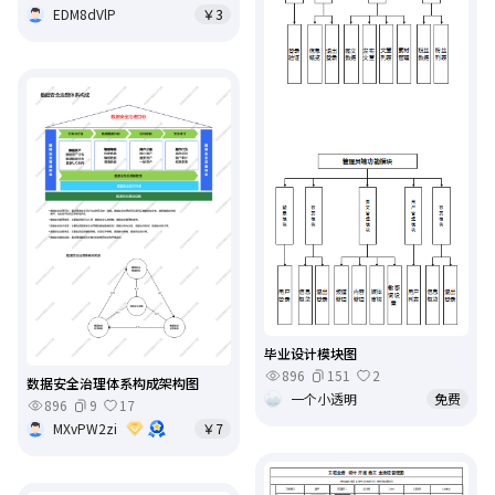
EDM8dVlP
￥3
毕业设计模块图
896
151
2
数据安全治理体系构成架构图
一个小透明
免费
896
9
17
MXvPW2zi
￥7