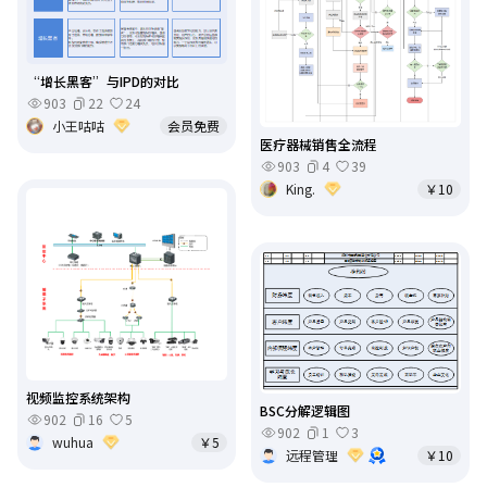
“增长黑客”与IPD的对比
903
22
24
小王咕咕
会员免费
医疗器械销售全流程
903
4
39
King.
￥10
视频监控系统架构
BSC分解逻辑图
902
16
5
902
1
3
wuhua
￥5
远程管理
￥10