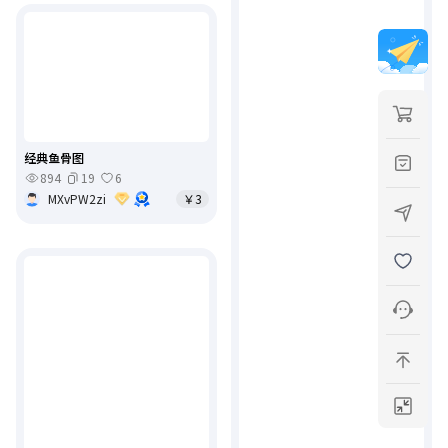
经典鱼骨图
894
19
6
MXvPW2zi
￥3