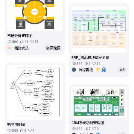
市场分析矩阵图
900
11
17
猪猪女孩
会员免费
ERP_核心模块流程全景
899
5
11
流程再造
￥5
CRM系统功能架构图
购物用例图
899
7
8
899
5
2