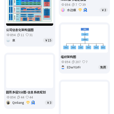
894
7
39
水边痕
￥3
公司信息化架构蓝图
894
11
31
泉
￥15
组织架构图
894
207
7
EDwYUrFr
免费
圆形多层5分图-信息系统规划
894
44
44
Qinliang
￥3