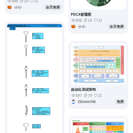
898
10
15
小小
会员免费
PDCA管理图
898
18
32
小小
会员免费
自动化测试架构
897
79
21
EDmrmYNI
免费