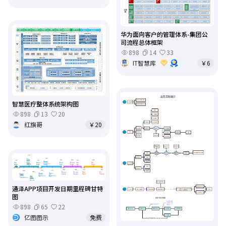
华为面向客户的管理体系-集团公
司流程总体框架
898
14
33
IT智慧库
￥6
智慧医疗整体系统架构图
898
13
20
红旗哥
￥20
通泽APP项目开发日期里程碑甘特
图
898
65
22
亿图图示
免费