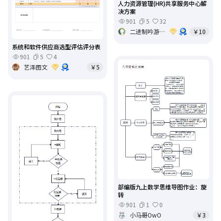
人力资源管理(HR)共享服务中心解
决方案
901
5
32
二进制吟游诗人
￥10
系统和软件供应商选型评估评分表
901
5
4
艺泽图文
￥5
部编版九上数学思维导图作业：旋
转
901
1
0
小马哥OwO
￥3