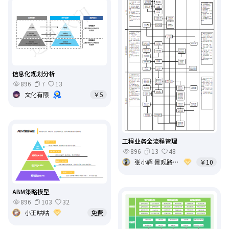
信息化规划分析
896
7
13
文化有限
￥5
工程业务全流程管理
896
13
48
张小辉 景观路灯亮化设计产品施工
￥10
ABM策略模型
896
103
32
小王咕咕
免费