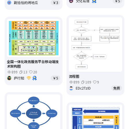
文化有限
￥5
跳恰恰的烤地瓜
￥3
全国一体化政务服务平台移动端技
术架构图
899
13
20
流程图
庐行知
￥5
899
109
9
EDc2TzID
免费