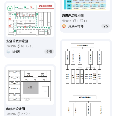
通用产品架构图
896
9
17
资深架构师
￥5
安全疏散示意图
896
68
15
MH涛
免费
收纳柜设计图
896
2
7