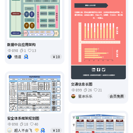
数据中台应用架构
898
1
13
悟道
￥10
交通信息长图
899
26
21
星冰乐乐
会员免费
安全体系框架规划图
898
18
40
超人不会飞
￥10