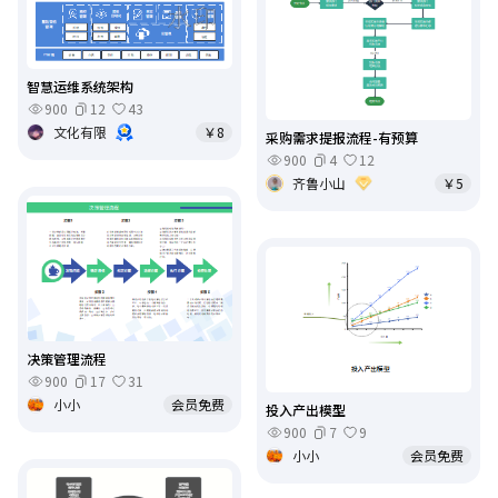
智慧运维系统架构
900
12
43
文化有限
￥8
采购需求提报流程-有预算
900
4
12
齐鲁小山
￥5
决策管理流程
900
17
31
小小
会员免费
投入产出模型
900
7
9
小小
会员免费