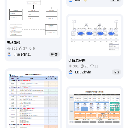
表格系统
902
37
6
北王起的丘
免费
价值流程图
901
23
11
EDCZbyfn
￥3