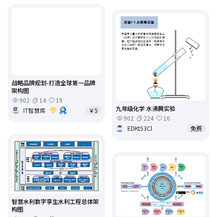
战略品牌规划-打造全球第一品牌
架构图
902
14
19
九年级化学 水沸腾实验
IT智慧库
￥5
902
224
10
EDKt53Cl
免费
智慧水利数字孪生水利工程总体架
构图