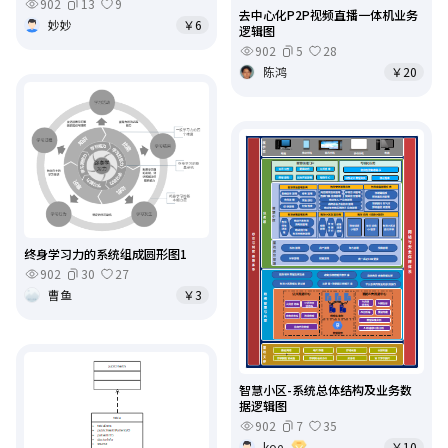
902
13
9
去中心化P2P视频直播一体机业务
妙妙
￥6
逻辑图
902
5
28
陈鸿
￥20
终身学习力的系统组成圆形图1
902
30
27
曹鱼
￥3
智慧小区-系统总体结构及业务数
据逻辑图
902
7
35
koe
￥10