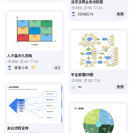
活灵活用业务流程图
898
98
14
EDrBjU7e
免费
人才盘点九宫格
898
43
15
笨笨小羊
￥5
学生管理ER图
898
38
8
🦈
免费
会议流程安排