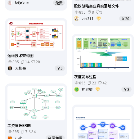
fei💓xue
免费
股权战略商业真实落地文件
895
8
9
zisi311
￥20
运维技术架构图
895
14
20
大柳哥
￥5
灰度发布过程
895
22
42
神经蛙
￥3
工资管理ER图
895
7
4
小小
会员免费