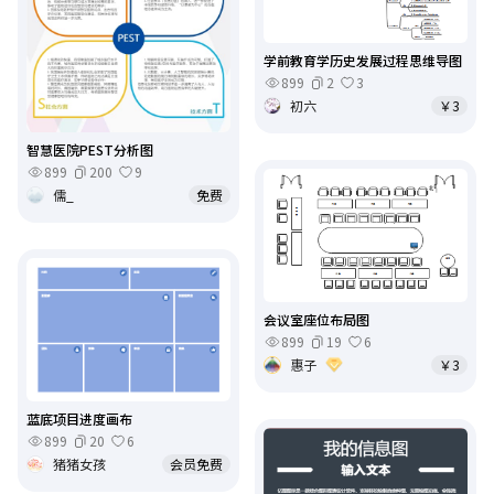
学前教育学历史发展过程思维导图
899
2
3
初六
￥3
智慧医院PEST分析图
899
200
9
儒_
免费
会议室座位布局图
899
19
6
惠子
￥3
蓝底项目进度画布
899
20
6
猪猪女孩
会员免费