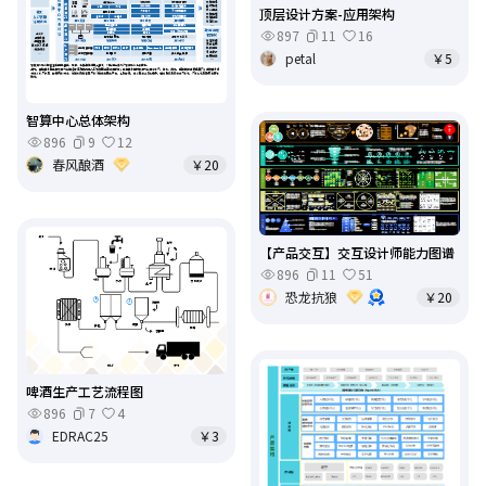
顶层设计方案-应用架构
897
11
16
petal
￥5
智算中心总体架构
896
9
12
春风酿酒
￥20
【产品交互】交互设计师能力图谱
896
11
51
恐龙抗狼
￥20
啤酒生产工艺流程图
896
7
4
EDRAC25
￥3