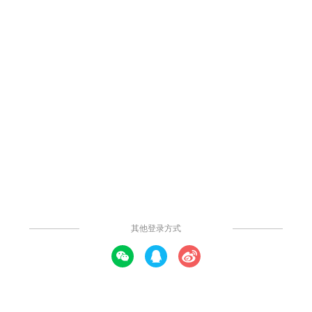
651
13
12
1
举报
技术路线图4
这是一款设计精良的通用技术路线图模板，专为论文配图与科研申
报等学术场景打造，具备逻辑主线唯一、模块层级分明、箭头只表
强依赖、文字极简精准等优势，是科研工作者提升项目展示效果的
高效工具。模板整体布局清晰合理，从上至下依次为行业现状、研
究目标、科研方法、研究指标和结论等主要板块。行业现状部分可