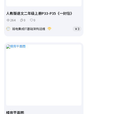
人教版语文二年级上册P33-P35《一封信》
264
0
0
弱电集成IT基础架构运维
￥3
楼房平面图