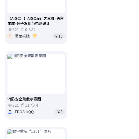
【AIGC】】AIGC设计之三维-语言
生成-分子发现与电路设计
821
0
2
恐龙抗狼
￥15
消防安全疏散示意图
821
11
4
EDOALkQQ
￥3