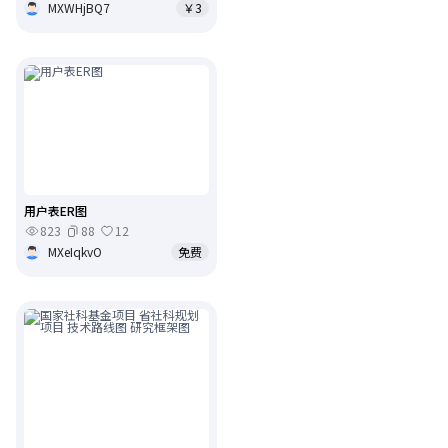
MXWHjBQ7
￥3
用户表ER图
823
88
12
MXeIqkvO
免费