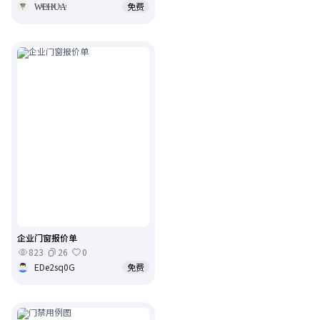
WͯEͯHͯUͯAͯ
免费
企业门窗报价单
823
26
0
EDe2sq0G
免费