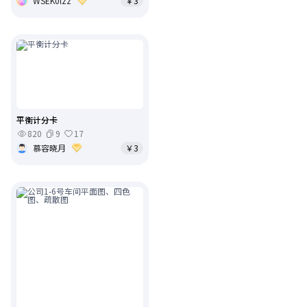
WSEK0lzz
￥3
平衡计分卡
820
9
17
慕容晓月
￥3