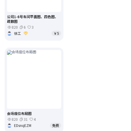
公司1-6号车间平面图、四色图、
疏散图
820
6
3
徐工
￥5
会场座位布局图
820
31
4
EDsnqEZM
免费