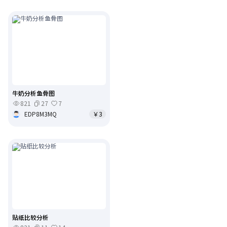
牛奶分析鱼骨图
821
27
7
EDP8M3MQ
￥3
贴纸比较分析