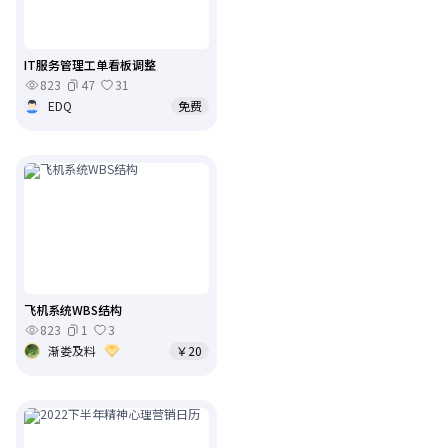
IT服务管理工单看板调整
823
47
31
EDQ
免费
飞机系统WBS结构
823
1
3
渐娄及料
￥20