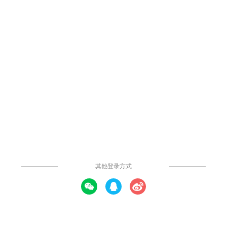
1.5k
160
7
0
举报
巡店用例图
巡店用例图，本用例图包含了巡店管理、巡店配置、巡店报告管
理、巡店任务管理、整改任务管理、门店概览管理、全局配置、数
据列表等模块，欢迎参考使用~
提示: 本内容由社区用户上传并分享。平台不对内容的真实性、合法性、知
识产权归属及是否侵害第三方权利进行事前审核或保证。本内容可能包含受
版权保护的图片、字体或其他第三方素材，使用前请自行确认授权范围。
发布时间：2023年09月22日
四川
发表评论