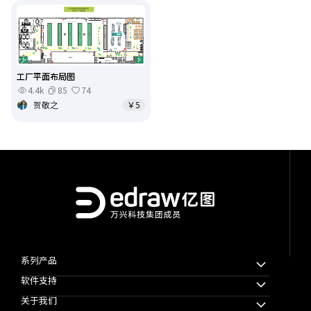
工厂平面布局图
4.4k
85
74
贺敬之
￥5
系列产品
软件支持
万兴脑图MindMaster
关于我们
万兴图示
下载中心