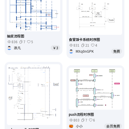
抽奖流程图
食堂饭卡系统时序图
836
7
5
831
21
4
浪凡
￥3
MXq0nGPK
免费
push流程时序图
803
7
6
小小
会员免费