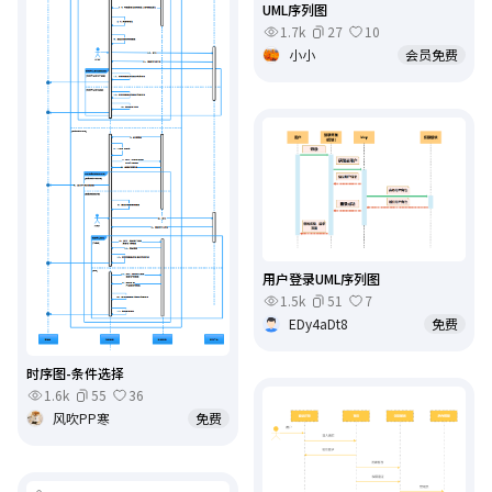
UML序列图
1.7k
27
10
小小
会员免费
用户登录UML序列图
1.5k
51
7
EDy4aDt8
免费
时序图-条件选择
1.6k
55
36
风吹PP寒
免费