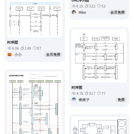
6.1k
522
52
Mike
会员免费
时序图
6.0k
149
87
小小
会员免费
时序图
4.7k
517
77
绝绝子
免费