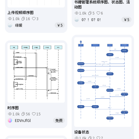
书籍管理系统顺序图、状态图、活
动图
上传视频顺序图
1.0k
5
6
1.0k
16
3
0？！0？0！
￥5
缘媛
￥5
时序图
1.0k
56
15
EDVnJfGl
免费
设备状态
1.0k
2
7