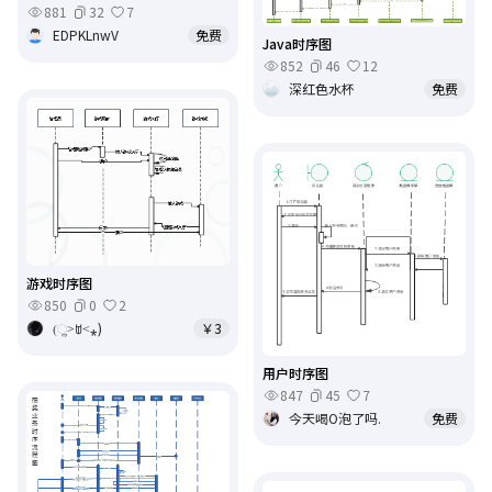
881
32
7
EDPKLnwV
免费
Java时序图
852
46
12
深红色水杯
免费
游戏时序图
850
0
2
(ૢ˃ꌂ˂⁎)
￥3
用户时序图
847
45
7
今天喝O泡了吗.
免费