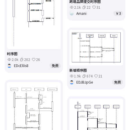
跨境品牌提交时序图
2.1k
22
31
Amani
￥3
时序图
2.0k
202
26
EDcEl0s8
免费
新增顺序图
1.9k
674
21
EDJBJpGe
免费