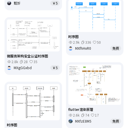
甄忻
￥5
时序图
2.9k
336
50
MXfhHxR0
免费
微服务架构安全认证时序图
2.8k
28
35
MXgGGxbd
￥5
flutter渲染原理
2.6k
74
17
MXfzE8M5
免费
时序图