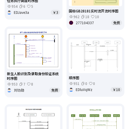
任务执行调度时序图
954
6
5
国标GB28181实时流开流时序图
EDJave3a
￥3
962
18
10
277104337
免费
新生人脸识别及录取身份验证系统
顺序图
时序图
951
0
0
953
7
8
EDluVqWz
￥10
刘功勋
免费