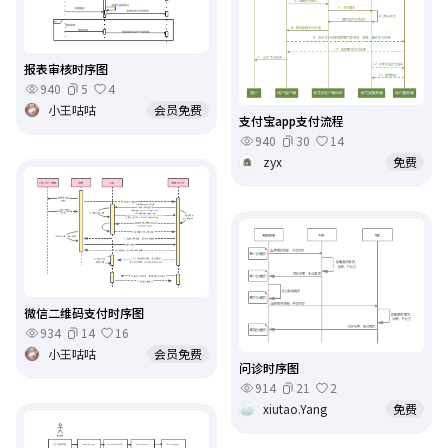
报表审核时序图
940
5
4
小王咕咕
会员免费
支付宝app支付流程
940
30
14
zyx
免费
微信二维码支付时序图
934
14
16
小王咕咕
会员免费
问诊时序图
914
21
2
xiutao.Yang
免费