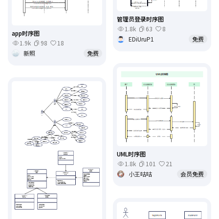
管理员登录时序图
1.8k
63
8
app时序图
EDiUruP1
免费
1.9k
98
18
新照
免费
UML时序图
1.8k
101
21
小王咕咕
会员免费