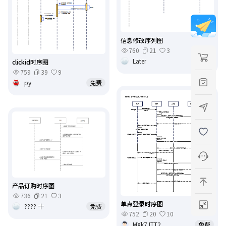
信息修改序列图
760
21
3
Later
免费
clickid时序图
759
39
9
py
免费
产品订购时序图
736
21
3
单点登录时序图
???? 十
免费
752
20
10
MXk7JTT2
免费