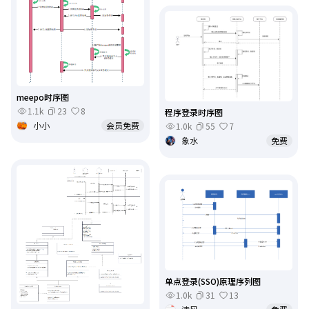
meepo时序图
1.1k
23
8
程序登录时序图
小小
会员免费
1.0k
55
7
象水
免费
单点登录(SSO)原理序列图
1.0k
31
13