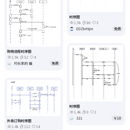
时序图
1.5k
86
3
EDZbrHpn
免费
购物流程时序图
1.5k
52
4
村长家的 猫
免费
时序图
1.4k
0
2
321
￥10
外卖订购时序图
1.4k
112
14