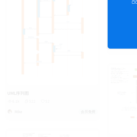
用户登录成功
9.5k
11
天青
UML序列图
6.1k
522
52
Mike
会员免费