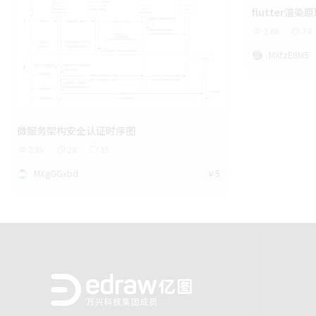
flutter渲染
2.6k
74
MXfzE8M5
微服务架构安全认证时序图
2.8k
28
35
MXgGGxbd
￥5