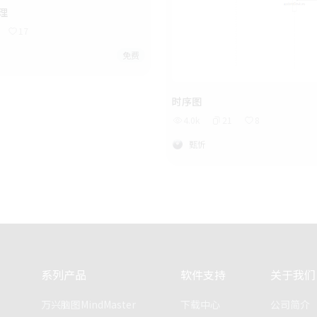
原理
17
免费
时序图
4.0k
21
8
甄忻
系列产品
软件支持
关于我们
万兴脑图MindMaster
下载中心
公司简介