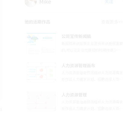
Mike
关注
他的近期作品
查看更多>>
公司宣传新闻稿
新闻稿来说如果企业宣传来说是很重要
的,可以让企业在很短的时间用很少的
预算就可以快速提升企业的知名度,并
且可以让企业的品牌的美誉度和公信力
人力资源管理画布
都有提升。清新自然主题新闻稿，适用
人力资源管理是预测组织人力资源需求
于公司宣传，图文结合提升你的新闻稿
并作出人力需求计划、招聘选择人员并
的吸引力！
进行有效组织、考核绩效支付报酬并进
行有效激励、结合组织与个人需要进行
人力资源管理
有效开发以便实现最优组织绩效的全过
人力资源管理是预测组织人力资源需求
程。本图示展示了人力资源工作中所需
并作出人力需求计划、招聘选择人员并
日
要的几个任务内容。有需要的小伙伴可
进行有效组织、考核绩效支付报酬并进
以根据自己的需求进行改写，
行有效激励、结合组织与个人需要进行
有效开发以便实现最优组织绩效的全过
程。本图示展示了人力资源里面的相关