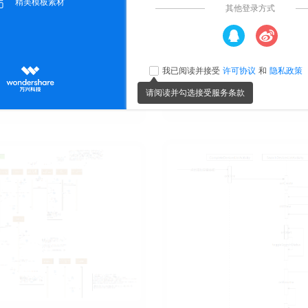
时序图
时序图
6.0k
149
87
2
73
小小
￥5