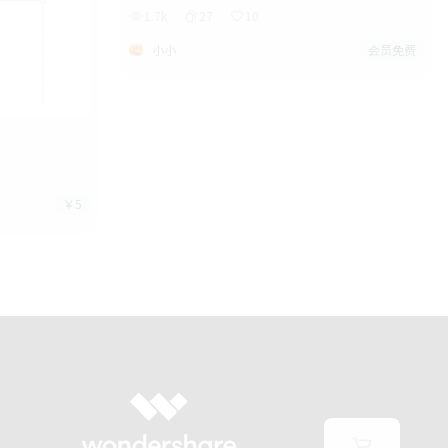
1.7k
27
10
小小
会员免费
￥5