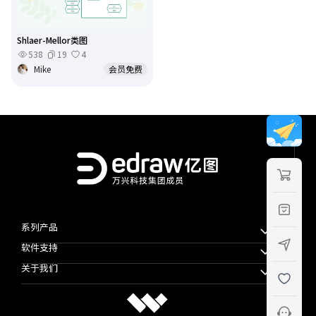
Shlaer-Mellor类图
538
19
4
Mike
会员免费
系列产品
软件支持
万兴脑图MindMaster
关于我们
万兴图示
下载中心
万兴项管
公司简介
教程帮助
思维导图知识社区
使用条款