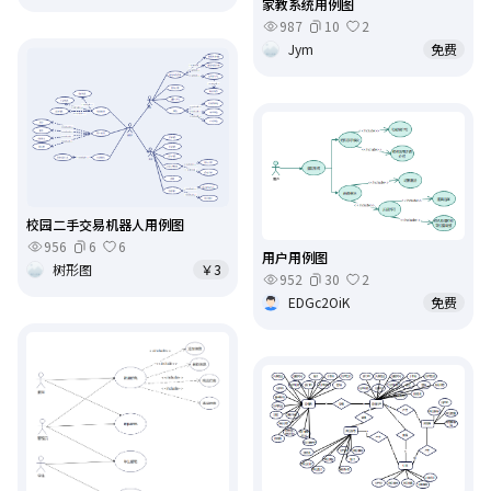
家教系统用例图
987
10
2
Jym
免费
校园二手交易机器人用例图
956
6
6
用户用例图
树形图
￥3
952
30
2
EDGc2OiK
免费