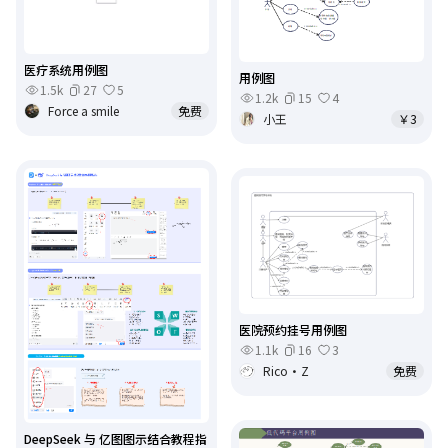
医疗系统用例图
用例图
1.5k
27
5
1.2k
15
4
Force a smile
免费
小王
￥3
医院预约挂号用例图
1.1k
16
3
Rico•Z
免费
DeepSeek 与 亿图图示结合教程指