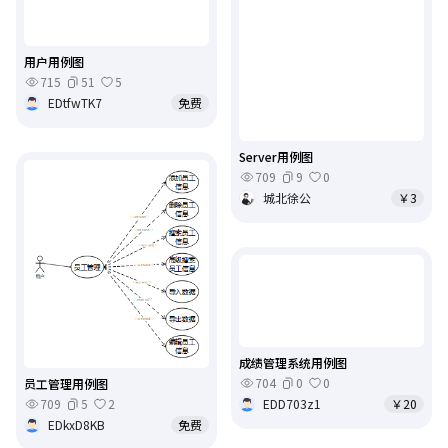
用户用例图
715
51
5
EDtfwTK7
免费
Server用例图
709
9
0
城北徐公
￥3
成绩管理系统用例图
704
0
0
员工管理用例图
709
5
2
EDD703z1
￥20
EDkxD8KB
免费