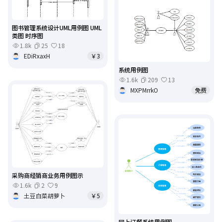
图书管理系统设计UML用例图 UML
类图 时序图
1.8k
25
18
EDiRxaxH
￥3
系统用例图
1.6k
209
13
MXPMrrkO
免费
采购商经销商业务用例图示
1.6k
2
9
土豆白菜胡萝卜
￥5
网上订餐系统用例图