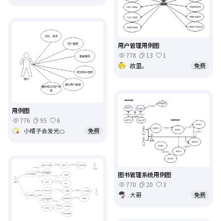
用户管理用例图
778
13
1
故里。
免费
用例图
776
95
6
小橘子会发光🍊
免费
图书管理系统用例图
770
20
3
大哥
免费