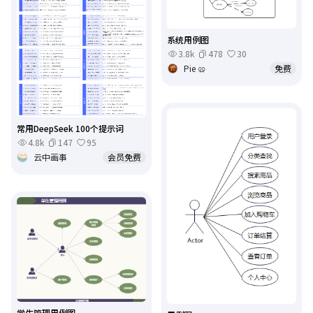
系统用例图
3.8k
478
30
Pie 🥨
免费
常用DeepSeek 100个提示词
4.8k
147
95
云中画事
会员免费
学生管理用例图