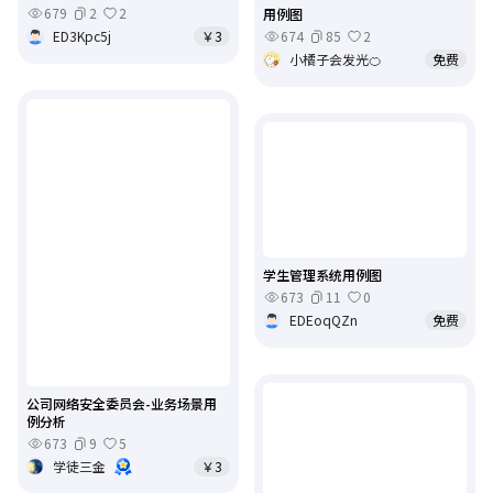
679
2
2
用例图
ED3Kpc5j
￥3
674
85
2
小橘子会发光🍊
免费
学生管理系统用例图
673
11
0
EDEoqQZn
免费
公司网络安全委员会-业务场景用
例分析
673
9
5
学徒三金
￥3