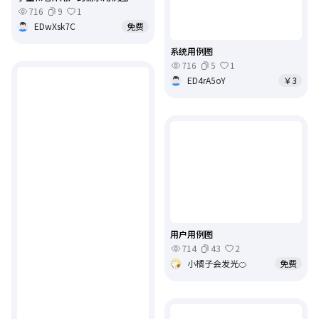
716
9
1
EDwXsk7C
免费
系统用例图
716
5
1
ED4rA5oY
￥3
用户用例图
714
43
2
小橘子会发光🍊
免费