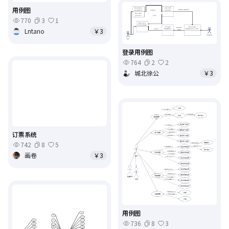
用例图
770
3
1
Lntano
￥3
登录用例图
764
2
2
城北徐公
￥3
订票系统
742
8
5
画卷
￥3
用例图
736
8
3