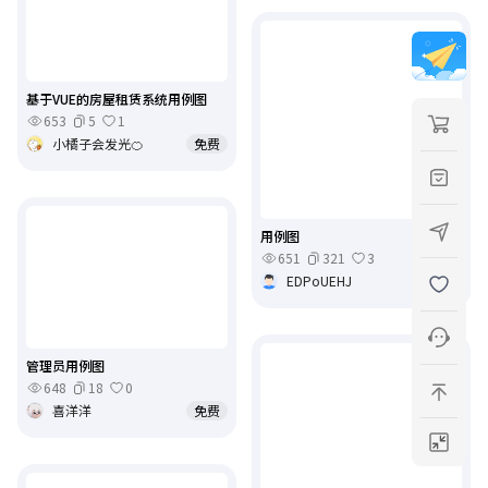
基于VUE的房屋租赁系统用例图
653
5
1
小橘子会发光🍊
免费
用例图
651
321
3
EDPoUEHJ
免费
管理员用例图
648
18
0
喜洋洋
免费