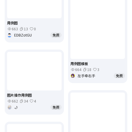
用例图
663
13
0
EDBZotGU
免费
用例图模板
664
18
3
左手牵右手
免费
图片操作用例图
662
34
4
🌙
免费