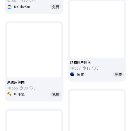
667
12
3
MXlskzSm
免费
购物用户用例
667
18
0
恒古
免费
系统用例图
665
30
3
叶小鼠
免费