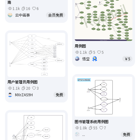
南
1.1k
16
6
云中画事
会员免费
用例图
1.1k
5
5
悟空
￥5
用户管理员用例图
1.1k
20
3
MXrZAS9H
免费
图书管理系统用例图
1.0k
55
7
...
免费