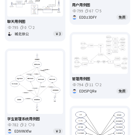
用户用例图
799
67
5
EDDz3DFY
免费
聊天用例图
795
0
2
城北徐公
￥3
管理用例图
794
11
2
EDt5PQRe
免费
学生管理系统用例图
782
2
0
EDIVWXfw
￥3