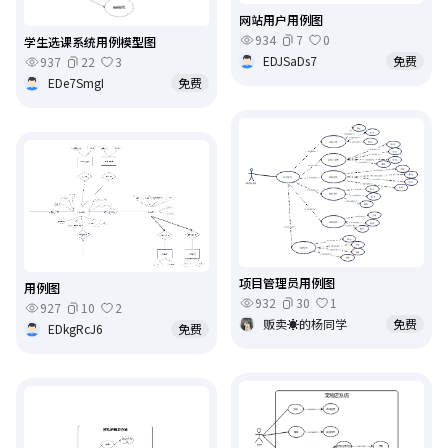
网站用户用例图
934
7
0
学生选课系统用例模型图
EDJSaDs7
免费
937
22
3
EDe7SmgI
免费
项目管理员用例图
用例图
932
30
1
927
10
2
贩卖☀️的杨同学
免费
EDkgRcJ6
免费