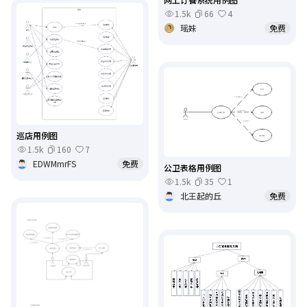
1.5k
66
4
瑶妹
免费
巡店用例图
1.5k
160
7
EDWMmrFS
免费
公卫表格用例图
1.5k
35
1
北王起的丘
免费