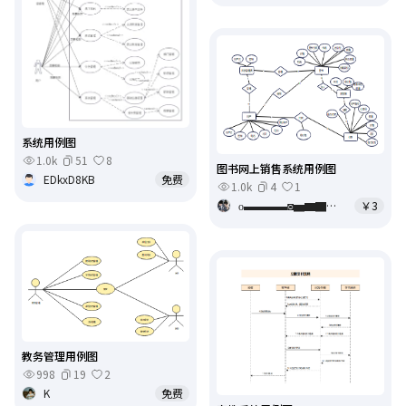
系统用例图
1.0k
51
8
图书网上销售系统用例图
EDkxD8KB
免费
1.0k
4
1
ο▬▬▬▬◙▅▆▇◤🅥
￥3
教务管理用例图
998
19
2
K
免费