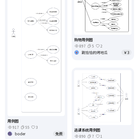
购物用例图
897
5
2
跳恰恰的烤地瓜
￥3
用例图
917
55
3
选课系统用例图
boder
免费
890
7
1