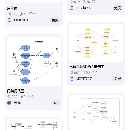
875
26
2
EDZhLeik
免费
用例图
881
45
4
EDiiFoUa
免费
出租车管理系统用例图
861
22
3
MXYlF70Z
免费
门禁用例图
823
0
2
天亮了
￥3