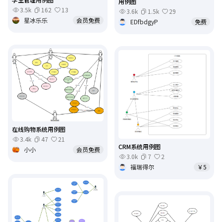
用例图
3.5k
162
13
3.6k
1.5k
29
星冰乐乐
会员免费
EDfbdgyP
免费
在线购物系统用例图
3.4k
47
21
CRM系统用例图
小小
会员免费
3.0k
7
2
福瑞得尔
￥5