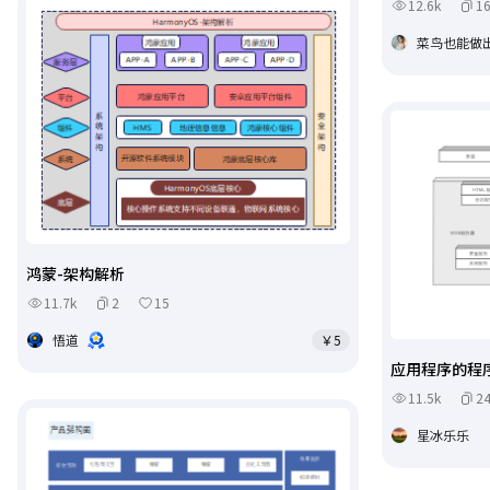
12.6k
1
菜鸟也能做
鸿蒙-架构解析
11.7k
2
15
悟道
￥5
应用程序的程
11.5k
2
星冰乐乐