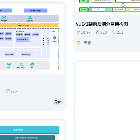
VUE框架前后端分离架构图
10.8k
220
212
天青
5
226
免费