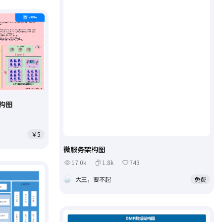
构图
￥5
微服务架构图
17.0k
1.8k
743
大王，要不起
免费