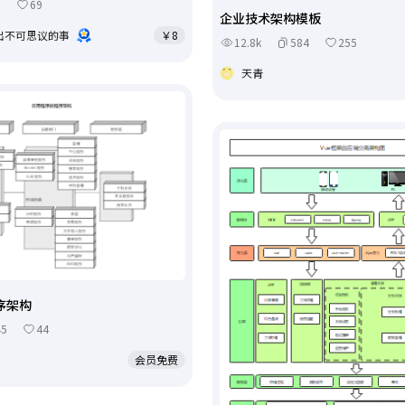
6
69
企业技术架构模板
出不可思议的事
￥8
12.8k
584
255
天青
序架构
45
44
会员免费