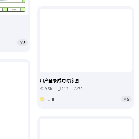
￥5
用户登录成功时序图
9.5k
112
73
天青
￥5