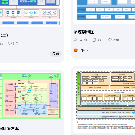
系统架构图
（二）
14.3k
331
290
5k
671
小小
免费
级解决方案