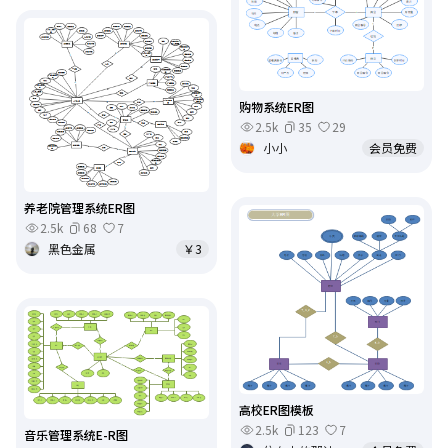
购物系统ER图
2.5k
35
29
小小
会员免费
养老院管理系统ER图
2.5k
68
7
黑色金属
￥3
高校ER图模板
2.5k
123
7
音乐管理系统E-R图