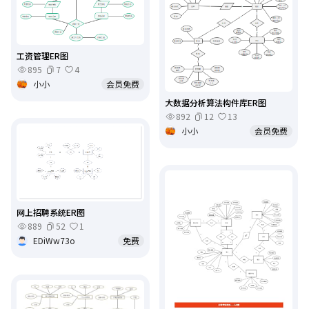
工资管理ER图
895
7
4
小小
会员免费
大数据分析算法构件库ER图
892
12
13
小小
会员免费
网上招聘系统ER图
889
52
1
EDiWw73o
免费