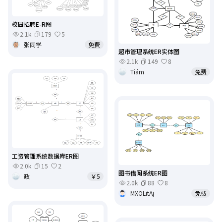
校园招聘E-R图
2.1k
179
5
张同学
免费
超市管理系统ER实体图
2.1k
149
8
Tiám
免费
工资管理系统数据库ER图
2.0k
15
2
图书借阅系统ER图
政
￥5
2.0k
88
8
MXOLitAj
免费