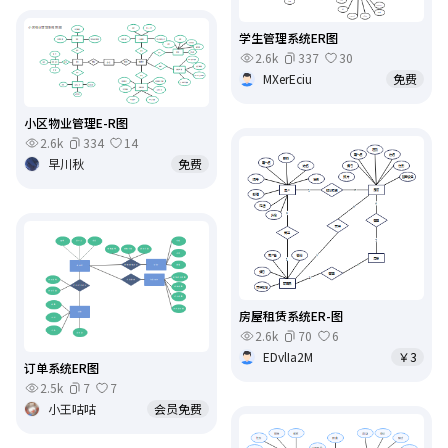
学生管理系统ER图
2.6k
337
30
MXerEciu
免费
小区物业管理E-R图
2.6k
334
14
早川秋
免费
房屋租赁系统ER-图
2.6k
70
6
EDvlIa2M
￥3
订单系统ER图
2.5k
7
7
小王咕咕
会员免费