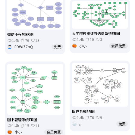
大学院校排课与选课系统ER图
微信小程序ER图
1.4k
10
3
1.4k
76
13
小小
会员免费
EDWiZ7pQ
免费
医疗系统ER图
1.4k
76
9
图书管理系统ER图
。
免费
1.4k
15
11
小小
会员免费