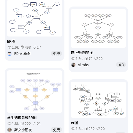
ER图
1.9k
498
17
网上购物ER图
EDnxs6eM
免费
1.9k
70
20
ylimhs
￥3
学生选课系统ER图
er图
1.8k
222
21
1.8k
282
20
斯文小鹏友
免费