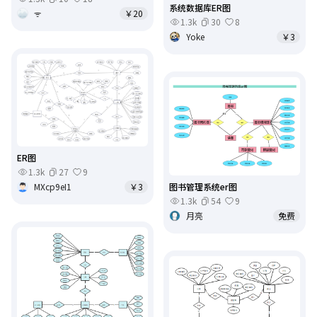
系统数据库ER图
ᯤ
￥20
1.3k
30
8
Yoke
￥3
ER图
1.3k
27
9
图书管理系统er图
MXcp9eI1
￥3
1.3k
54
9
月亮
免费