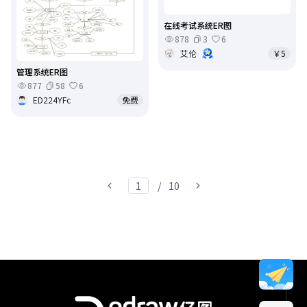
在线考试系统ER图
878
3
6
艾伦
￥5
管理系统ER图
877
58
6
ED224YFc
免费
/
10