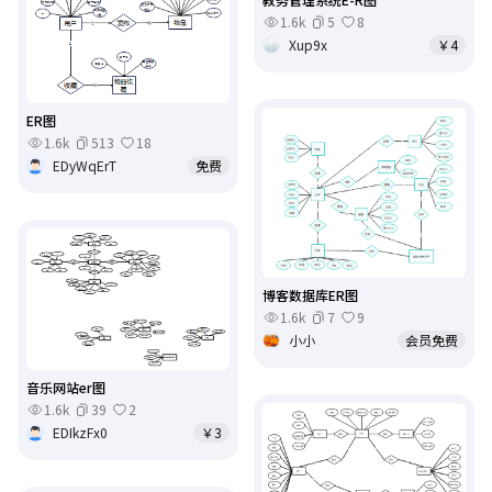
1.6k
5
8
Xup9x
￥4
ER图
1.6k
513
18
EDyWqErT
免费
博客数据库ER图
1.6k
7
9
小小
会员免费
音乐网站er图
1.6k
39
2
EDIkzFx0
￥3