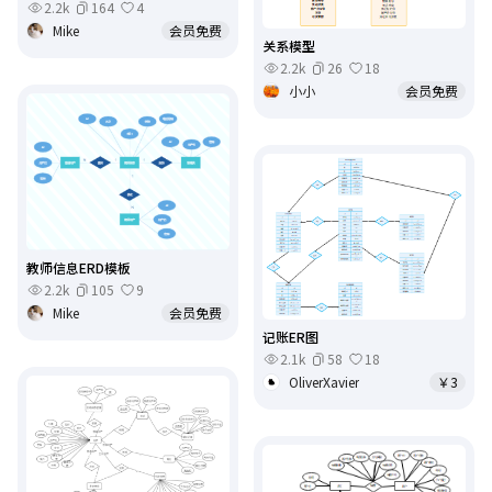
2.2k
164
4
Mike
会员免费
关系模型
2.2k
26
18
小小
会员免费
教师信息ERD模板
2.2k
105
9
Mike
会员免费
记账ER图
2.1k
58
18
OliverXavier
￥3