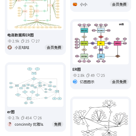
小小
会员免费
电商数据库ER图
2.9k
25
27
小王咕咕
会员免费
ER图
2.8k
49
25
亿图图示
会员免费
er图
2.7k
454
26
concinnity 优雅℡
免费