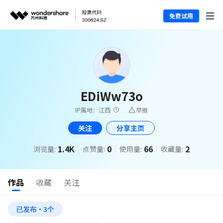
免费试用
EDiWw73o
IP属地：江西
举报
关注
分享主页
1.4K
0
66
2
浏览量:
点赞量:
使用量:
收藏量:
作品
收藏
关注
已发布·3个