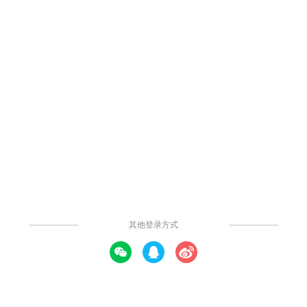
4.3k
60
26
4
举报
论坛系统ER图
ER图它是描述现实世界关系概念模型的有效方法。是表示概念关系
模型的一种方式。本模板是一个论坛系统的ER图，可供参考。
提示: 本内容由社区用户上传并分享。平台不对内容的真实性、合法性、知
识产权归属及是否侵害第三方权利进行事前审核或保证。本内容可能包含受
版权保护的图片、字体或其他第三方素材，使用前请自行确认授权范围。
发布时间：2020年11月09日
发表评论
打开APP查看高清大图
社区模板帮助中心，
点此进入>>