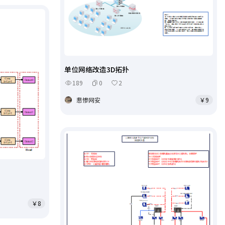
单位网络改造3D拓扑
189
0
2
悲惨网安
￥9
￥8