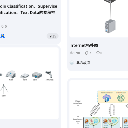
dio Classification、Supervise
ssification、Text Data的卷积神
0
￥15
Internet拓扑图
190
7
0
北方故凉