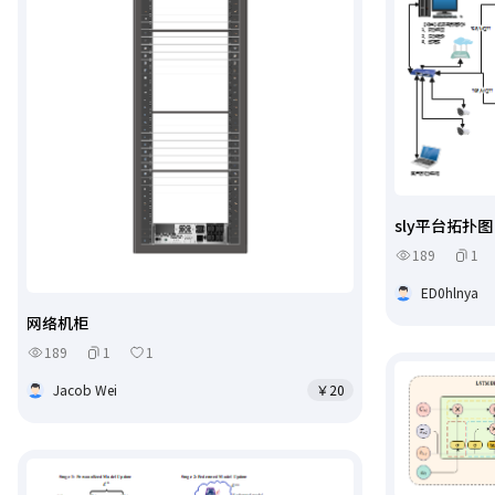
sly平台拓扑图
189
1
ED0hlnya
网络机柜
189
1
1
Jacob Wei
￥20