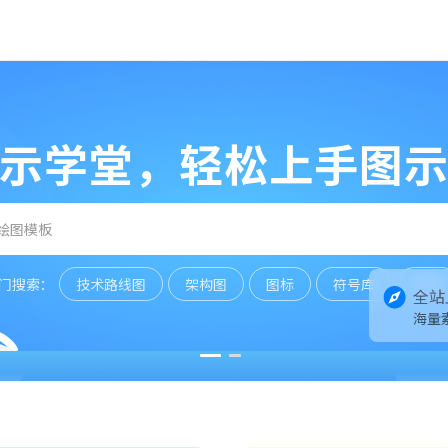
图示社区达人招募
门搜索：
技术路线图
架构图
图标
符号库
符号
全站
海量