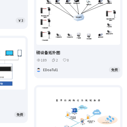
￥3
磅设备拓扑图
189
2
0
EDoaTul1
免费
免费