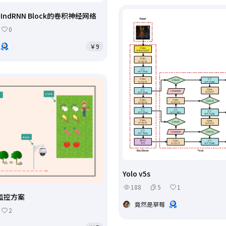
k和IndRNN Block的卷积神经网络
0
￥9
Yolo v5s
188
5
1
监控方案
竟然是草莓
2