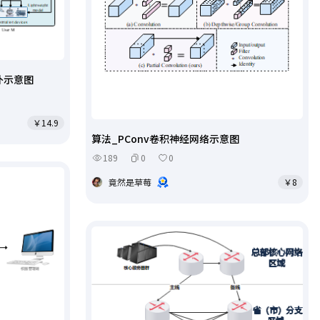
补示意图
￥14.9
算法_PConv卷积神经网络示意图
189
0
0
竟然是草莓
￥8