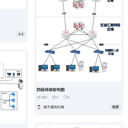
￥3
四级网络架构图
189
3
0
知不道的孔明
免费