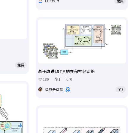
EDKssErt
免费
免费
基于改进LSTM的卷积神经网络
189
1
0
竟然是草莓
￥8