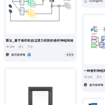
EDdSgoYa
算法_基于卷积和自注意力机制的卷积神经网络
189
1
0
竟然是草莓
￥9.9
一种卷积神经
189
0
竟然是草莓