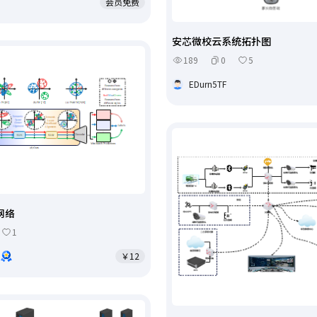
会员免费
安芯微校云系统拓扑图
189
0
5
EDurn5TF
网络
1
￥12