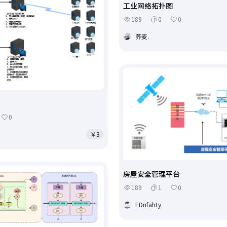
工业网络拓扑图
189
0
0
荞麦.
0
￥3
房屋安全管理平台
189
1
0
EDnfahLy