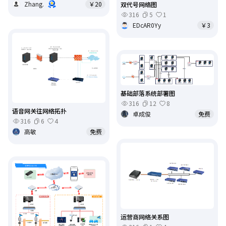
Zhang.
￥20
双代号网络图
316
5
1
EDcAR0Yy
￥3
基础部落系统部署图
316
12
8
语音网关往网络拓扑
卓成俊
免费
316
6
4
高敏
免费
运营商网络关系图