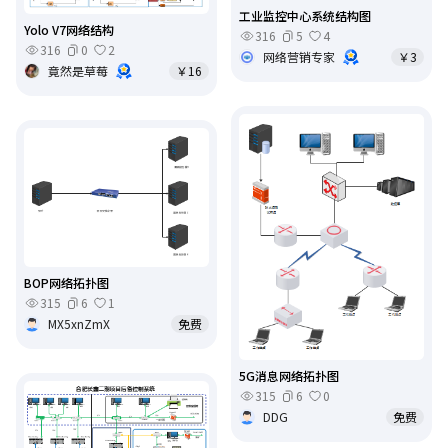
工业监控中心系统结构图
Yolo V7网络结构
316
5
4
316
0
2
网络营销专家
￥3
竟然是草莓
￥16
BOP网络拓扑图
315
6
1
MX5xnZmX
免费
5G消息网络拓扑图
315
6
0
DDG
免费