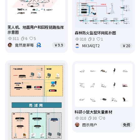
无人机、地面用户和回程链路指挥
示意图
森林防火监控环网拓扑图
311
6
5
310
3
1
竟然是草莓
￥9.9
MX3AlQT2
￥20
科研小鼠大鼠矢量素材
310
30
0
图示用户
免费