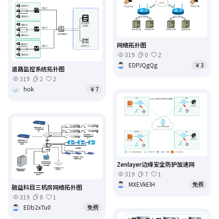
网络拓扑图
319
0
2
EDPJQgQg
￥3
道路监控系统拓扑图
319
2
2
hok
￥7
Zenlayer边缘安全防护加速网
319
7
1
MXEVkElH
免费
融益科目三机房网络拓扑图
319
8
1
EDb2xTu0
免费