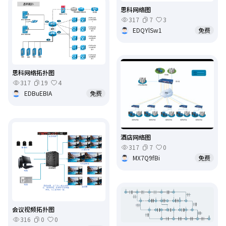
思科网络图
317
7
3
EDQYlSw1
免费
思科网络拓扑图
317
19
4
EDBuEBIA
免费
酒店网络图
317
7
0
MX7Q9fBi
免费
会议视频拓扑图
316
0
0