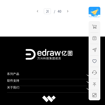
/
40
系列产品
软件支持
万兴脑图MindMaster
关于我们
万兴图示
下载中心
万兴项管
公司简介
教程帮助
思维导图知识社区
使用条款
软件技巧