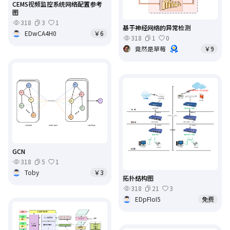
CEMS视频监控系统网络配置参考
图
318
3
1
基于神经网络的异常检测
EDwCA4H0
￥6
318
1
0
竟然是草莓
￥9
GCN
318
5
1
Toby
￥3
拓扑结构图
318
21
3
EDpFIoI5
免费