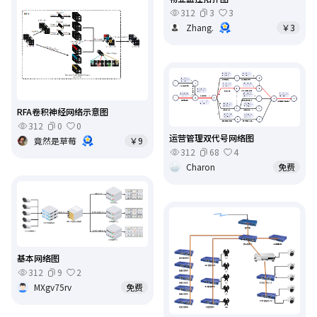
312
3
3
Zhang.
￥3
RFA卷积神经网络示意图
312
0
0
运营管理双代号网络图
竟然是草莓
￥9
312
68
4
Charon
免费
基本网络图
312
9
2
MXgv75rv
免费