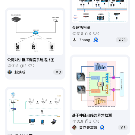
会议拓扑图
318
0
0
Zhang.
￥20
公网对讲指挥调度系统拓扑图
318
3
2
赵焕成
￥3
基于神经网络的异常检测
318
1
0
竟然是草莓
￥9