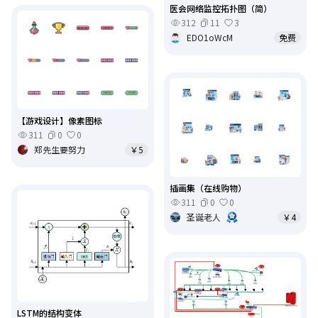
医会网络监控拓扑图（简）
312
11
3
EDO1oWcM
免费
【游戏设计】像素图标
311
0
0
郑先生要努力
￥5
插画集（在线购物）
311
0
0
圣诞老人
￥4
LSTM的结构变体