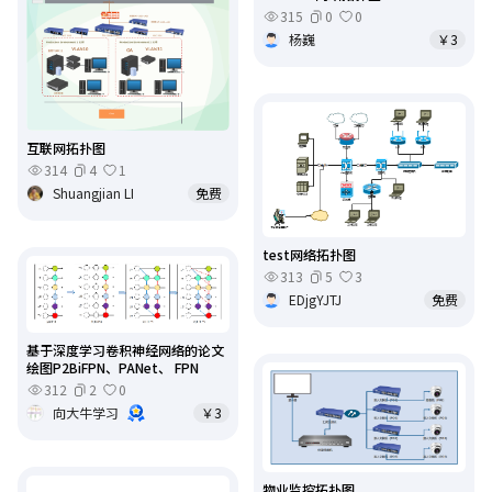
315
0
0
杨巍
￥3
互联网拓扑图
314
4
1
Shuangjian LI
免费
test网络拓扑图
313
5
3
EDjgYJTJ
免费
基于深度学习卷积神经网络的论文
绘图P2BiFPN、PANet、 FPN
312
2
0
向大牛学习
￥3
物业监控拓扑图