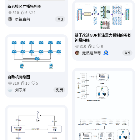
新老校区广播拓扑图
310
6
1
勇往直前
￥3
基于改进GUR和注意力机制的卷积
神经网络
310
2
0
竟然是草莓
￥9
自助机网络图
310
10
5
刘宗顺
免费