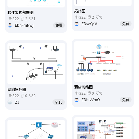
拓扑图
软件架构部署图
322
2
0
322
2
1
EDsvYyfA
免费
EDnFmNwj
免费
酒店网络图
网络拓扑图
322
9
0
322
0
0
EDhrvVmO
免费
ZJ
￥10