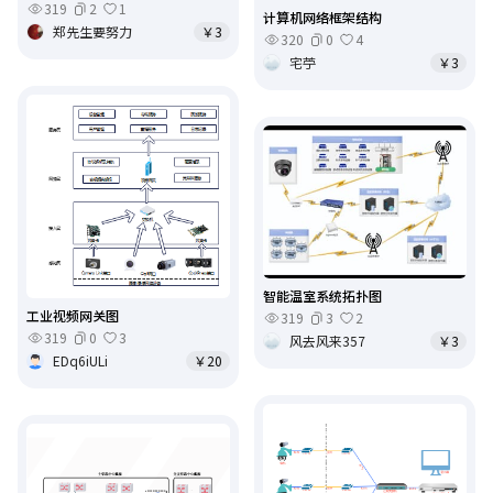
319
2
1
计算机网络框架结构
郑先生要努力
￥3
320
0
4
宅苧
￥3
智能温室系统拓扑图
工业视频网关图
319
3
2
319
0
3
风去风来357
￥3
EDq6iULi
￥20