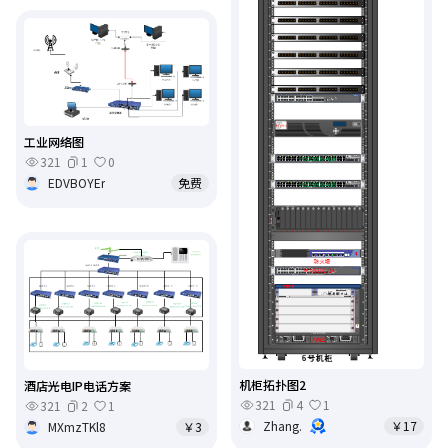
工业网络图
321
1
0
EDVBOYEr
免费
机柜拓扑图2
酒店光电IP电话方案
321
4
1
321
2
1
Zhang.
￥17
MXmzTKl8
￥3