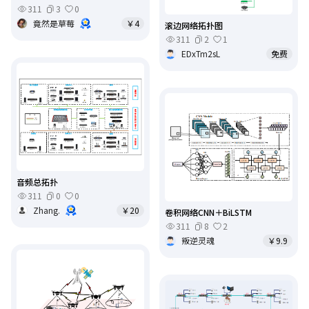
311
3
0
竟然是草莓
￥4
滚边网络拓扑图
311
2
1
EDxTm2sL
免费
音频总拓扑
311
0
0
Zhang.
￥20
卷积网络CNN＋BiLSTM
311
8
2
叛逆灵魂
￥9.9