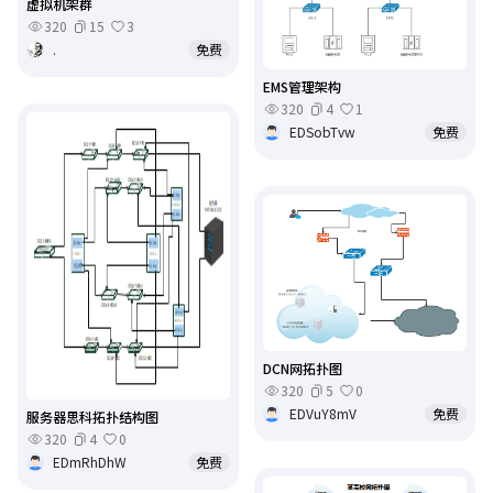
虚拟机架群
320
15
3
.
免费
EMS管理架构
320
4
1
EDSobTvw
免费
DCN网拓扑图
320
5
0
EDVuY8mV
免费
服务器思科拓扑结构图
320
4
0
EDmRhDhW
免费