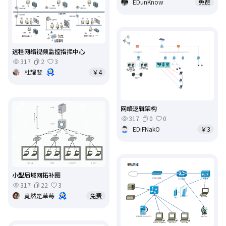
EDunKnow
免费
远程网络视频监控指挥中心
317
2
3
杜耀斐
￥4
网络逻辑架构
317
0
0
EDiFNakO
￥3
小型局域网拓补图
317
22
3
竟然是草莓
免费