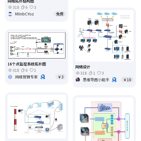
网络拓扑结构图
318
6
3
MXnbCYoz
免费
16个点监控系统拓扑图
网络设计
318
0
1
318
1
3
网络营销专家
￥3
思维导图小能手
￥10