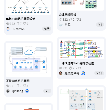
企业网络架设
单核心网络拓扑图设计
322
2
2
322
7
0
东军
￥3
EDenXvvO
免费
一种改进的Yolo结构流程图
321
2
2
竟然是草莓
￥13
互联网系统拓扑图
321
7
3
Qinliang
￥3