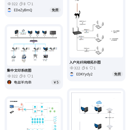
322
8
1
EDeZyBmQ
免费
入户光纤网络拓扑图
322
6
1
集中文印系统图
EDKYydy2
免费
322
0
1
龟兹羊肉串
￥5