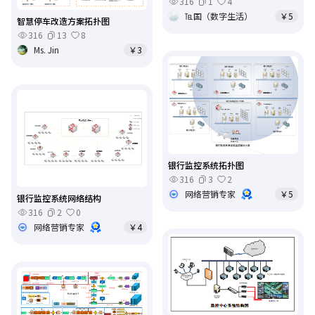
316
1
4
℡国（数字生活）
￥5
智慧停车改造方案拓扑图
316
13
8
Ms. Jin
￥3
银行监控系统拓扑图
316
3
2
网络营销专家
￥5
银行监控系统网络结构
316
2
0
网络营销专家
￥4