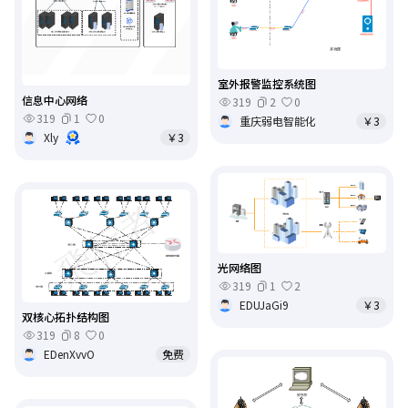
室外报警监控系统图
信息中心网络
319
2
0
319
1
0
重庆弱电智能化
￥3
Xly
￥3
光网络图
319
1
2
EDUJaGi9
￥3
双核心拓扑结构图
319
8
0
EDenXvvO
免费