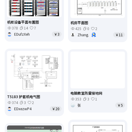
机柜设备平面布置图
机房平面图
378
14
7
425
0
2
EDufzXeh
￥3
Zhang.
￥11
电脑教室防雷接地网
T5183 护套机电气图
353
3
1
374
3
2
张
￥5
EDxezwP4
￥20