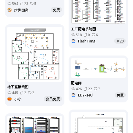
594
23
5
步步图高
免费
工厂配电系统图
518
0
6
Flash Fang
￥20
配电网
地下室接线图
426
22
7
445
2
2
EDYkeeCl
免费
小小
会员免费