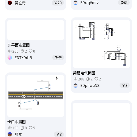
EDdqVmfv
免费
吴立奇
￥20
3F平面布置图
206
2
0
EDTXDrbB
免费
简易电气柜图
208
2
2
EDpnwuNS
￥3
卡口布局图
198
8
5
那年
￥3