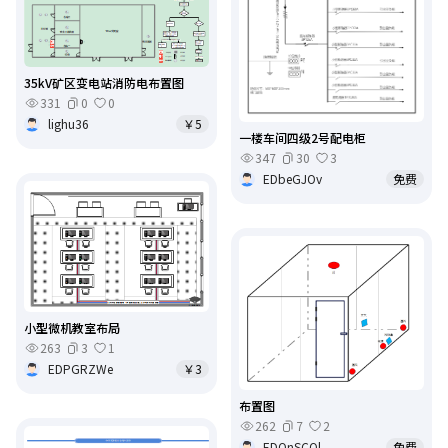
35kV矿区变电站消防电布置图
331
0
0
lighu36
￥5
一楼车间四级2号配电柜
347
30
3
EDbeGJOv
免费
小型微机教室布局
263
3
1
EDPGRZWe
￥3
布置图
262
7
2
EDOnSCQl
免费