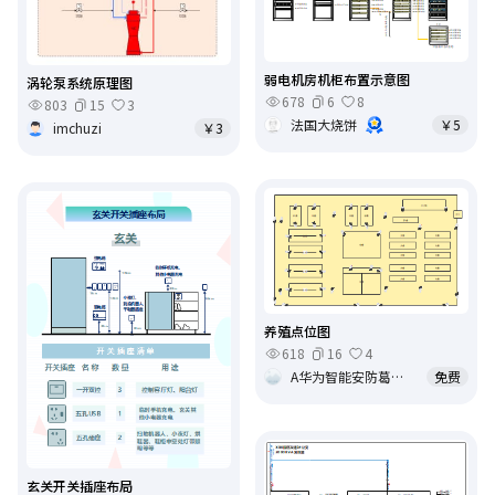
弱电机房机柜布置示意图
涡轮泵系统原理图
678
6
8
803
15
3
法国大烧饼
￥5
imchuzi
￥3
养殖点位图
618
16
4
A华为智能安防葛正林15291293693
免费
玄关开关插座布局