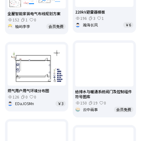
220kV避雷器模板
全屋智能家装电气布线规划方案
196
3
1
152
1
0
瀚海长风
￥6
柚屿李李
会员免费
燃气用户用气环境分布图
给排水与暖通系统阀门及控制组件
符号图库
126
0
0
150
19
0
EDaJOSMn
￥3
云中画事
会员免费