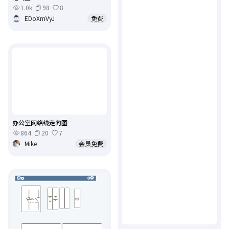
1.0k
98
8
EDoXmVyJ
免费
办公室网络线走向图
864
20
7
Mike
会员免费