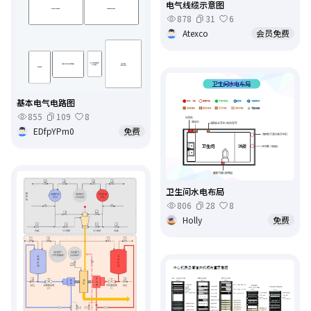
电气线缆示意图
878
31
6
Atexco
会员免费
基本电气电路图
855
109
8
EDfpYPm0
免费
卫生间水电布局
806
28
8
Holly
免费