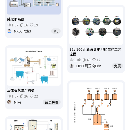
纯化水系统
1.0k
16
19
MXS3Pzh3
￥5
12v 100ah新设计电池的生产工艺
流程
1.0k
48
12
LIPO 周玉晓Erin
免费
活性石灰生产PFD
1.0k
26
22
Mike
会员免费