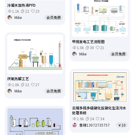
冷凝水加热液PFD
1.1k
22
23
Mike
会员免费
甲烷发电工艺流程图
1.0k
30
21
Mike
会员免费
厌氧热解工艺
1.0k
22
27
Mike
会员免费
云端多段多级硝化反硝化生活污水
处理系统
1.0k
24
34
鲁臻13072735757
￥10