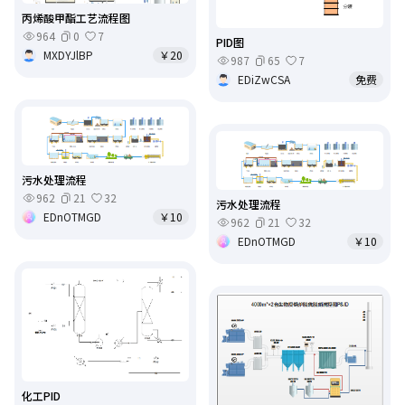
丙烯酸甲酯工艺流程图
964
0
7
PID图
MXDYJlBP
￥20
987
65
7
EDiZwCSA
免费
污水处理流程
962
21
32
污水处理流程
EDnOTMGD
￥10
962
21
32
EDnOTMGD
￥10
化工PID