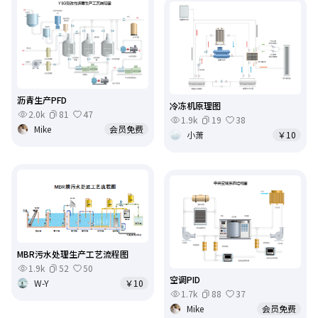
沥青生产PFD
冷冻机原理图
2.0k
81
47
1.9k
19
38
Mike
会员免费
小萧
￥10
MBR污水处理生产工艺流程图
1.9k
52
50
空调PID
W-Y
￥10
1.7k
88
37
Mike
会员免费