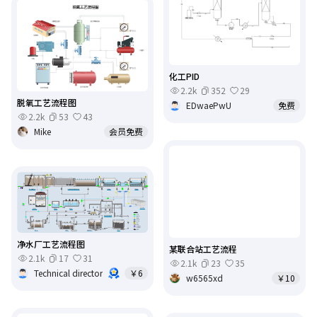
化工PID
2.2k
352
29
脱氧工艺流程图
EDwaePwU
免费
2.2k
53
43
Mike
会员免费
净水厂工艺流程图
某联合站工艺流程
2.1k
17
31
2.1k
23
35
Technical director
￥6
w6565xd
￥10