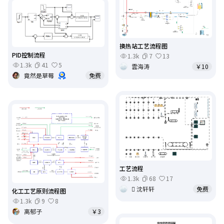
换热站工艺流程图
PID控制流程
1.3k
7
13
1.3k
41
5
雲海涛
￥10
竟然是草莓
免费
工艺流程
1.3k
68
17
 沈轩轩
免费
化工工艺原则流程图
1.3k
9
8
离郁子
￥3