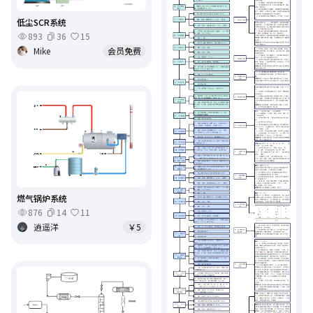
低尘SCR系统
893
36
15
Mike
会员免费
燃气锅炉系统
876
14
11
逍遥洋
￥5