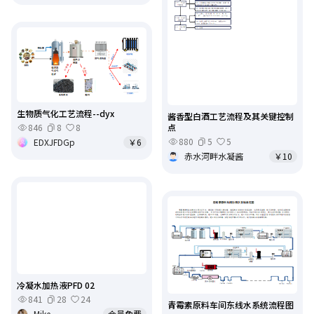
生物质气化工艺流程--dyx
酱香型白酒工艺流程及其关键控制
点
846
8
8
880
5
5
EDXJFDGp
￥6
赤水河畔水凝酱
￥10
冷凝水加热液PFD 02
841
28
24
青霉素原料车间东线水系统流程图
Mike
会员免费