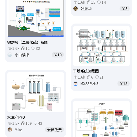
1.6k
15
14
张振华
￥5
锅炉房（二氧化硫）系统
1.6k
12
32
小白读书
￥10
干燥系统流程图
1.6k
6
21
MXS3Pzh3
￥15
水生产PFD
1.5k
109
43
Mike
会员免费