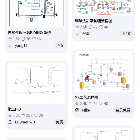
碳酸法甜菜制糖流程图
2.5k
42
48
天然气调压站PID图及系统
澄海
￥10
3.5k
76
56
yangTT
￥5
MF工艺流程图
2.4k
74
48
化工PID
Mike
会员免费
2.2k
352
29
EDwaePwU
免费