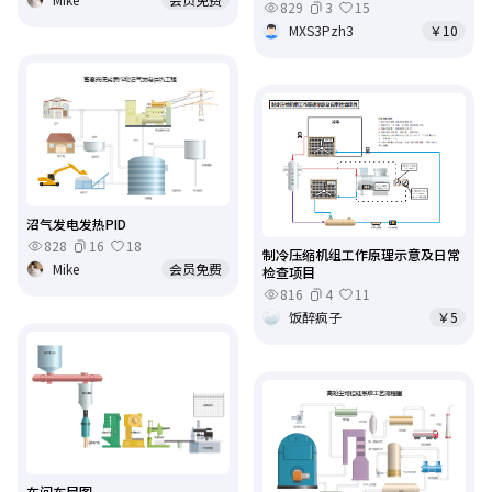
829
3
15
MXS3Pzh3
￥10
沼气发电发热PID
828
16
18
制冷压缩机组工作原理示意及日常
Mike
会员免费
检查项目
816
4
11
饭醉疯子
￥5
车间布局图