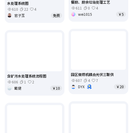
餐厨、厨余垃圾处理工艺
水处理系统图
611
0
4
610
22
4
wei1015
￥5
官子玉
免费
园区微燃机耦合光伏三联供
含矿污水处理系统流程图
607
4
7
606
1
2
DYX
￥20
戴健
￥10