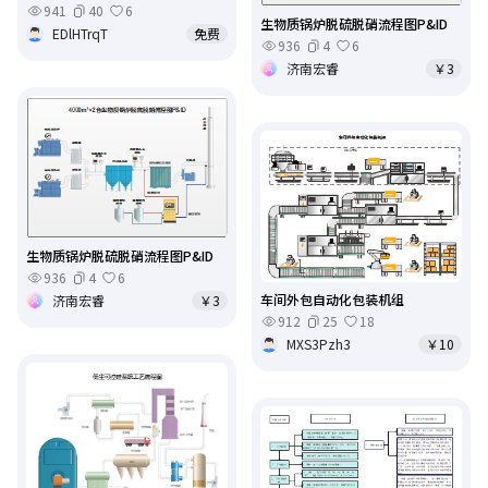
941
40
6
生物质锅炉脱硫脱硝流程图P&ID
EDlHTrqT
免费
936
4
6
济南宏睿
￥3
生物质锅炉脱硫脱硝流程图P&ID
936
4
6
车间外包自动化包装机组
济南宏睿
￥3
912
25
18
MXS3Pzh3
￥10