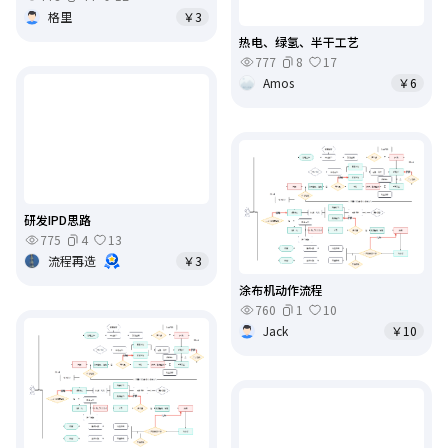
格里
￥3
热电、绿氢、半干工艺
777
8
17
Amos
￥6
研发IPD思路
775
4
13
流程再造
￥3
涂布机动作流程
760
1
10
Jack
￥10