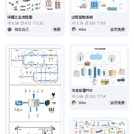
详细工业流程图
过程控制系统
5.5k
672
131
3.7k
330
69
相信自己
免费
Mike
会员免费
污泥处理PFD
2.6k
103
54
Mike
会员免费