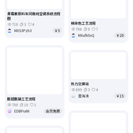
青霉素原料车间南线空调系统流程
图
棉染色工艺流程
710
3
4
706
0
7
MXS3Pzh3
￥5
MXufkSvQ
￥20
热力交换站
699
3
4
雲海涛
￥15
脱硫脱硝工艺流程
700
10
1
EDBFraNI
会员免费