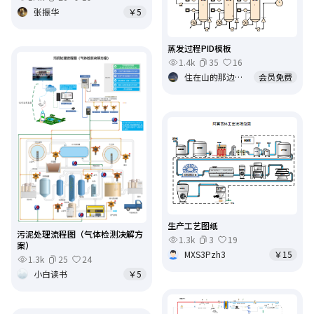
张振华
￥5
蒸发过程PID模板
1.4k
35
16
住在山的那边海的那边🧝‍
会员免费
生产工艺图纸
污泥处理流程图（气体检测决解方
1.3k
3
19
案）
MXS3Pzh3
￥15
1.3k
25
24
小白读书
￥5