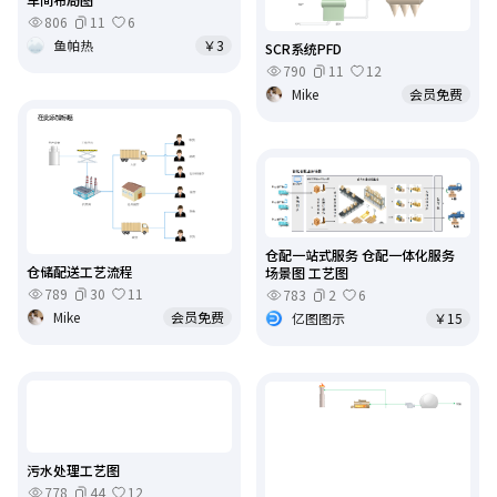
806
11
6
鱼帕热
￥3
SCR系统PFD
790
11
12
Mike
会员免费
仓配一站式服务 仓配一体化服务
仓储配送工艺流程
场景图 工艺图
789
30
11
783
2
6
Mike
会员免费
亿图图示
￥15
污水处理工艺图
778
44
12