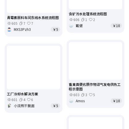
含矿污水处理系统流程图
青霉素原料车间东线水系统流程图
606
1
2
605
7
7
戴健
￥10
MXS3Pzh3
￥5
畜禽粪便劣质作物沼气发电供热工
程示意图
工厂冷却水解决方案
603
3
5
601
4
6
Amos
￥10
小浣熊干脆面
￥5