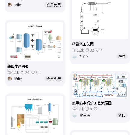
Mike
会员免费
精馏塔工艺图
1.2k
32
7
？？？
免费
酵母生产PFD
1.1k
24
20
Mike
会员免费
燃煤热水锅炉工艺流程图
1.1k
8
7
雲海涛
￥15