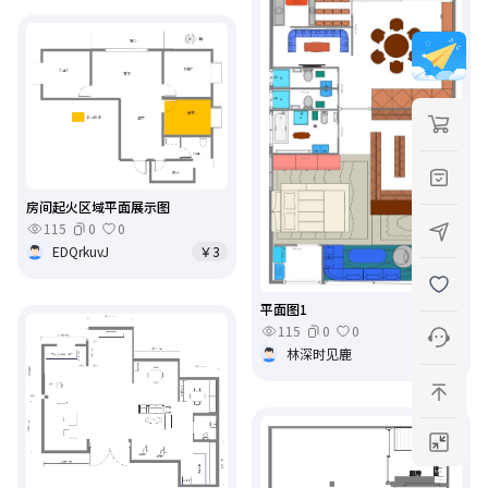
房间起火区域平面展示图
115
0
0
EDQrkuvJ
￥3
平面图1
115
0
0
林深时见鹿
￥8