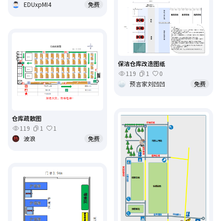
EDUxpMI4
免费
保洁仓库改造图纸
119
1
0
预言家刘凹凹
免费
仓库疏散图
119
1
1
波浪
免费