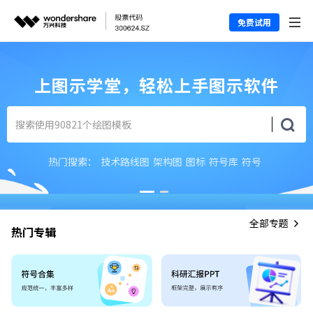
免费试用
图示社区达人招募
热门搜索：
技术路线图
架构图
图标
符号库
符号
全部专题
热门专辑