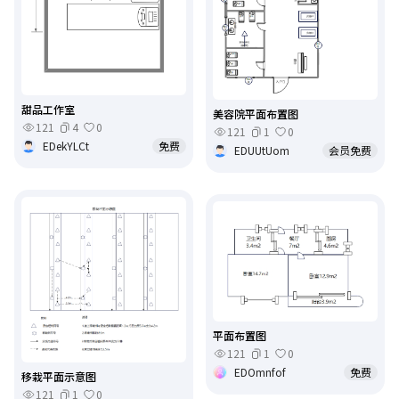
甜品工作室
美容院平面布置图
121
4
0
121
1
0
EDekYLCt
免费
EDUUtUom
会员免费
平面布置图
121
1
0
EDOmnfof
免费
移栽平面示意图
121
1
0