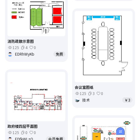
消防疏散示意图
125
4
0
EDRhWyKb
免费
会议室图纸
125
3
0
技术
￥3
政府楼四层平面图
125
0
0
EDfkWLzQ
会员免费