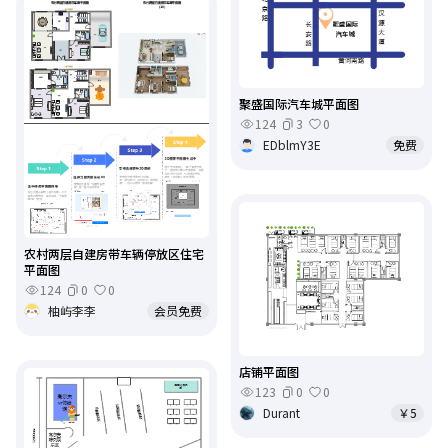
聚盛国际汽车城平面图
124
3
0
EDblmY3E
免费
农村两层自建房带车辆停放区住宅
平面图
124
0
0
柚屿李李
会员免费
店铺平面图
123
0
0
Durant
￥5