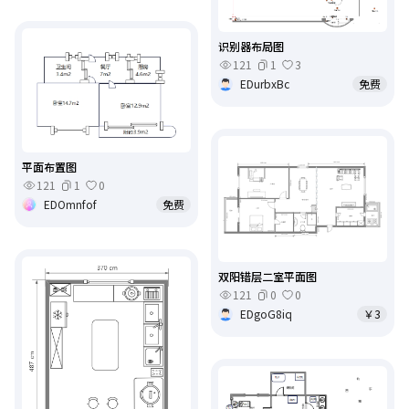
识别器布局图
121
1
3
EDurbxBc
免费
平面布置图
121
1
0
EDOmnfof
免费
双阳错层二室平面图
121
0
0
EDgoG8iq
￥3