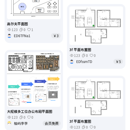
高尔夫平面图
123
0
1
ED6TFNa1
￥3
3f 平面布置图
123
0
0
EDfssmTD
￥5
大规模多工位办公布局平面图
123
0
0
3f 平面布置图
柚屿李李
会员免费
123
0
0