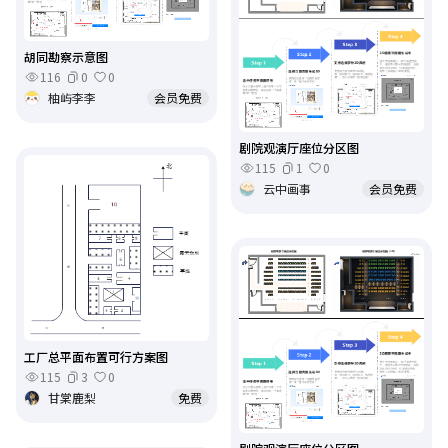
胡同勘察示意图
116
0
0
柚屿李李
会员免费
剧院观演厅座位分区图
115
1
0
云中画事
会员免费
工厂总平面布置可行方案图
115
3
0
甘棠鹿梨
免费