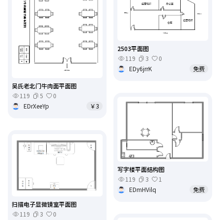
2503平面图
119
3
0
EDy6jrrK
免费
吴氏老北门牛肉面平面图
119
5
0
EDrXeeYp
￥3
写字楼平面结构图
119
3
1
EDmHVilq
免费
扫描电子显微镜室平面图
119
3
0