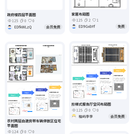
家居布局图
政府楼四层平面图
125
2
1
125
0
0
ED9GxbYf
免费
EDfkWLzQ
会员免费
阶梯式报告厅空间布局图
125
0
0
柚屿李李
会员免费
农村两层自建房带车辆停放区住宅
平面图
124
0
0