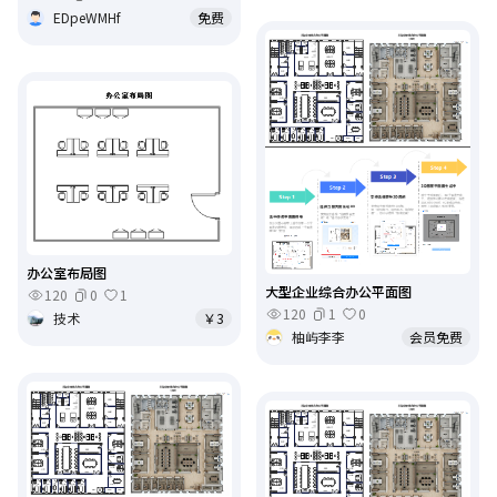
EDpeWMHf
免费
办公室布局图
大型企业综合办公平面图
120
0
1
120
1
0
技术
￥3
柚屿李李
会员免费