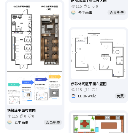
剧院观演厅座位分区图
115
1
0
云中画事
会员免费
疗养休闲区平面布置图
115
1
1
EDQRWXlZ
免费
快餐店平面布置图
115
0
0
云中画事
会员免费