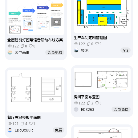
生产车间定制管理图
全屋智能灯控与语音联动布线方案
122
0
0
122
0
0
技术
￥3
云中画事
会员免费
房间平面布置图
122
2
0
ED3263
会员免费
餐厅布局模板平面图
121
4
1
EDcQxUuR
免费