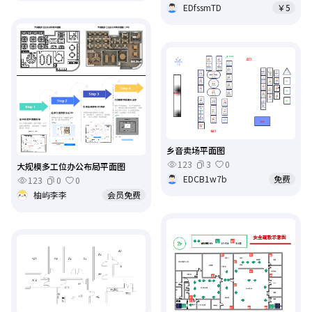
EDfssmTD
￥5
乡音卖场平面图
123
3
0
大规模多工位办公布局平面图
EDCB1w7b
免费
123
0
0
柚屿李李
会员免费