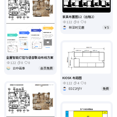
家具布置图12（出租2）
122
0
0
林深时见鹿
￥5
全屋智能灯控与语音联动布线方案
122
0
0
云中画事
会员免费
KIOSK 布局图
122
4
0
EDZ2FjfY
免费