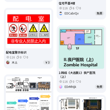
住宅平面4楼
116
6
0
EDCabrQv
免费
配电室警示标识
116
0
0
木土
￥3
2.韩综《大逃脱1》丧尸医院
（上）
116
0
0
EDrMhIjk
免费