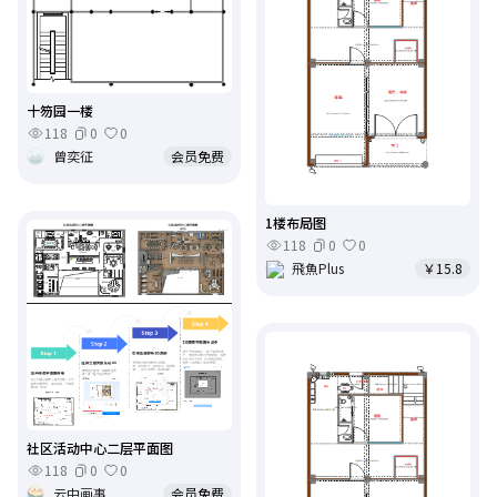
十笏园一楼
118
0
0
曾奕征
会员免费
1楼布局图
118
0
0
飛魚Plus
￥15.8
社区活动中心二层平面图
118
0
0
云中画事
会员免费