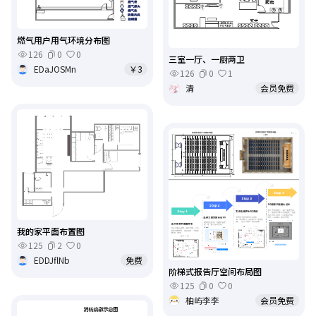
燃气用户用气环境分布图
126
0
0
三室一厅、一厨两卫
EDaJOSMn
￥3
126
0
1
清
会员免费
我的家平面布置图
125
2
0
EDDJflNb
免费
阶梯式报告厅空间布局图
125
0
0
柚屿李李
会员免费