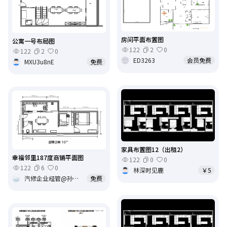
房间平面布置图
公寓一号布局图
122
2
0
122
2
0
ED3263
会员免费
MXU3u8nE
免费
家具布置图12（出租2）
幸福邻里187度商铺平面图
122
0
0
122
6
0
林深时见鹿
￥5
汽修企业经管@孙德文13700606772
免费