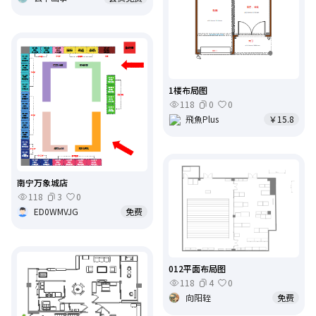
1楼布局图
118
0
0
飛魚Plus
￥15.8
南宁万象城店
118
3
0
ED0WMVJG
免费
012平面布局图
118
4
0
向阳轾
免费