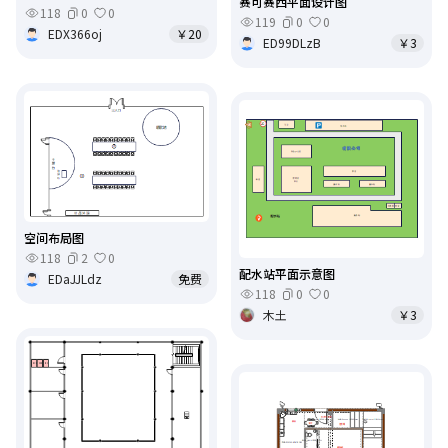
赛可赛西平面设计图
118
0
0
119
0
0
EDX366oj
￥20
ED99DLzB
￥3
空间布局图
118
2
0
配水站平面示意图
EDaJJLdz
免费
118
0
0
木土
￥3