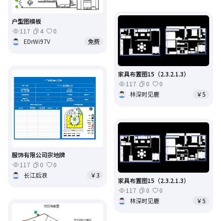
户型图模板
117
4
0
EDrWi97V
免费
家具布置图15（2.3.2.1.3）
117
0
0
林深时见鹿
￥5
服饰有限公司宗地牌
117
0
0
长江后浪
￥3
家具布置图15（2.3.2.1.3）
117
0
0
林深时见鹿
￥5